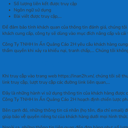
Số lượng liên kết được truy cập
Ngôn ngữ sử dụng
Bài viết được truy cập,…
Để đảm bảo tính khách quan của thông tin đánh giá, chúng tôi
khách cung cấp, công ty sẽ dùng vào mục đích nâng cấp và cải
Công Ty TNHH In Ấn Quảng Cáo 2H yêu cầu khách hàng cung cấp 
thẩm quyền khi xảy ra khiếu nại, tranh chấp,… Chúng tôi không
2. Chọn lọc thông tin
Khi truy cập vào trang web https://inan2h.vn/, chúng tôi sẽ thu th
link truy cập, lượt truy cập các đường link liên quan,…
Đây là những hành vi sử dụng thông tin của khách hàng được ch
Công Ty TNHH In Ấn Quảng Cáo 2H hoạch định chiến lược phát tri
Bên cạnh đó, những thông tin cá nhân (họ tên, địa chỉ email) đư
giúp bảo vệ quyền riêng tư của khách hàng dưới mọi hình thức
Ngoài ra, những thông tin liên quan đến đơn hàng như: số lượng 