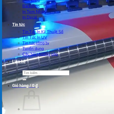
Móc khoá
Backdrop
In Tem Nhãn
In Decal
Tin tức
Tin Tức In Kỹ Thuật Số
Tin Tức In UV
Tin tức công ty
Tuyển dụng
Câu hỏi thường gặp
Liên hệ
Tìm
kiếm:
Giỏ hàng /
0
₫