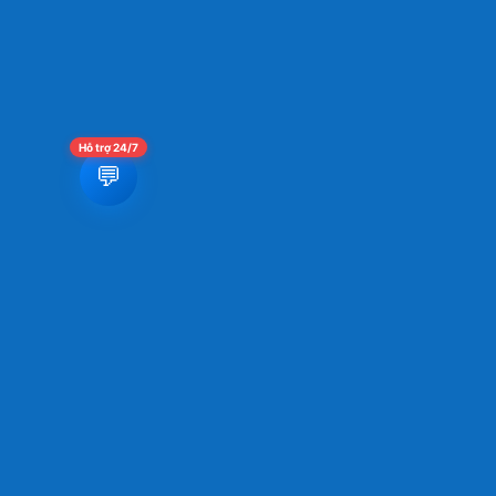
Hỗ trợ 24/7
💬