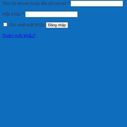
Bắt
Tên tài khoản hoặc địa chỉ email
*
buộc
Bắt
Mật khẩu
*
buộc
Ghi nhớ mật khẩu
Đăng nhập
Quên mật khẩu?