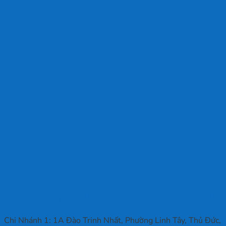
CÔNG TY TNHH IN ẤN QUẢNG CÁO 2H
Chi Nhánh 1: 1A Đào Trinh Nhất, Phường Linh Tây, Thủ Đức,