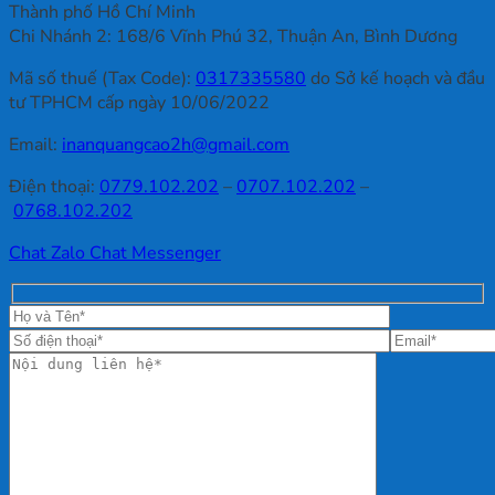
Thành phố Hồ Chí Minh
Chi Nhánh 2: 168/6 Vĩnh Phú 32, Thuận An, Bình Dương
Mã số thuế (Tax Code):
0317335580
do Sở kế hoạch và đầu
tư TPHCM cấp ngày 10/06/2022
Email:
inanquangcao2h@gmail.com
Điện thoại:
0779.102.202
–
0707.102.202
–
0768.102.202
Chat Zalo
Chat Messenger