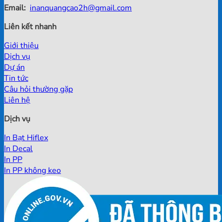
Email:
inanquangcao2h@gmail.com
Liên kết nhanh
Giới thiệu
Dịch vụ
Dự án
Tin tức
Câu hỏi thường gặp
Liên hệ
Dịch vụ
In Bạt Hiflex
In Decal
In PP
In PP không keo