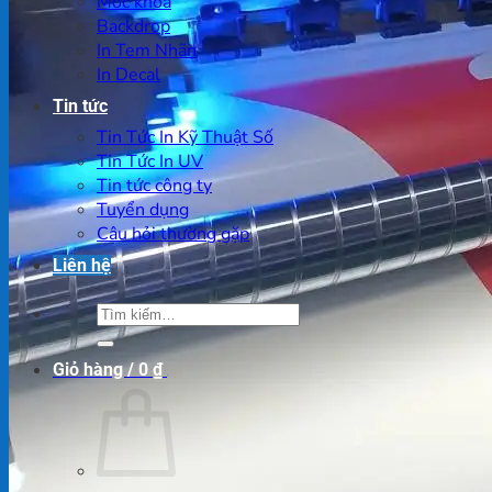
Móc khoá
Backdrop
In Tem Nhãn
In Decal
Tin tức
Tin Tức In Kỹ Thuật Số
Tin Tức In UV
Tin tức công ty
Tuyển dụng
Câu hỏi thường gặp
Liên hệ
Tìm
kiếm:
Giỏ hàng /
0
₫