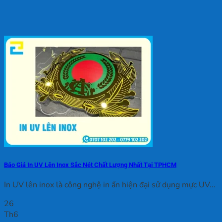
Báo Giá In UV Lên Inox Sắc Nét Chất Lượng Nhất Tại TPHCM
In UV lên inox là công nghệ in ấn hiện đại sử dụng mực UV...
26
Th6