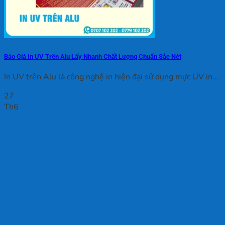
Báo Giá In UV Trên Alu Lấy Nhanh Chất Lượng Chuẩn Sắc Nét
In UV trên Alu là công nghệ in hiện đại sử dụng mực UV in...
27
Th6