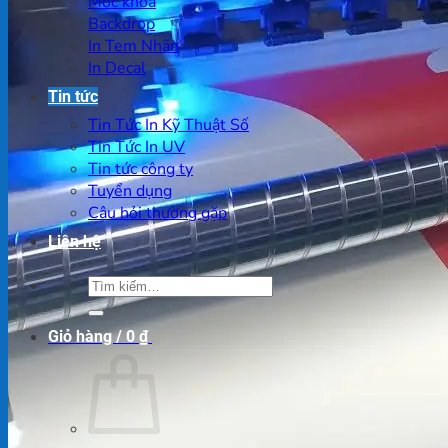
Móc khoá
Backdrop
In Tem Nhãn
In Decal
Tin tức
Tin Tức In Kỹ Thuật Số
Tin Tức In UV
Tin tức công ty
Tuyển dụng
Câu hỏi thường gặp
Liên hệ
Tìm
kiếm:
Giỏ hàng /
0
₫