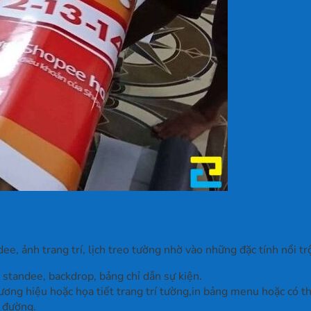
ống như thế nào?
e, ảnh trang trí, lịch treo tường nhờ vào những đặc tính nổi tr
 standee, backdrop, bảng chỉ dẫn sự kiện.
ơng hiệu hoặc họa tiết trang trí tường,in bảng menu hoặc có thể
ỉ đường.