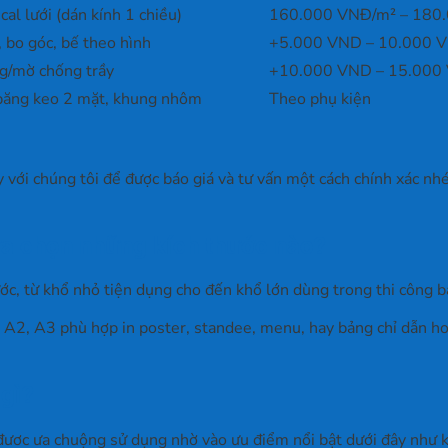
al lưới (dán kính 1 chiều)
160.000 VNĐ/m² – 180
 bo góc, bế theo hình
+5.000 VND – 10.000 
g/mờ chống trầy
+10.000 VND – 15.000
băng keo 2 mặt, khung nhôm
Theo phụ kiện
 với chúng tôi để được báo giá và tư vấn một cách chính xác nhé
lựa chọn những kích thước nào?
ớc, từ khổ nhỏ tiện dụng cho đến khổ lớn dùng trong thi công b
 A2, A3 phù hợp in poster, standee, menu, hay bảng chỉ dẫn hoặ
 gì?
đươc ưa chuộng sử dụng nhờ vào ưu điểm nổi bật dưới đây như kí