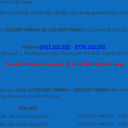
c Nét, Lấy Ngay
ệ in kỹ thuật số hiện đại, độ bền cao, đa dạng kích thước, in 
từ
100.000 VNĐ/m² tới 180.000 VNĐ/m²,
tùy vào chất liệu, k
Hotline:
0707.102.202
-
0779.102.202
khu phố 1, Phường Linh Tây, Thành phố Thủ Đức, Thành phố H
Cam kết trả hàng trong vòng 2h từ khi tiếp nhận đơn hàng
n Quảng Cáo 2H
 giá dao động từ
100.000 VNĐ/m²
– 180.000 VNĐ/m²
phụ thuộ
ại đơn vị với chi tiết như sau:
Quy cách
ốc, cán Decal trong/sữa
100.000 VNĐ/m² – 120
ước, cán Decal chống UV
130.000 VNĐ/m² – 150