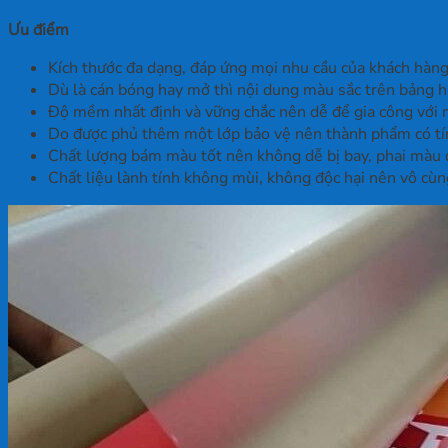
Ưu điểm
Kích thước đa dạng, đáp ứng mọi nhu cầu của khách hàng
Dù là cán bóng hay mở thì nội dung màu sắc trên bảng h
Độ mềm nhất định và vững chắc nên dễ để gia công với 
Do được phủ thêm một lớp bảo vệ nên thành phẩm có tín
Chất lượng bám màu tốt nên không dễ bị bay, phai màu đ
Chất liệu lành tính không mùi, không độc hại nên vô cù