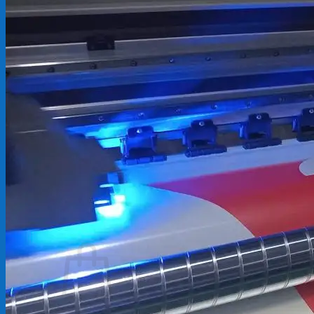
Backdrop
In Tem Nhãn
In Decal
Tin tức
Tin Tức In Kỹ Thuật Số
Tin Tức In UV
Tin tức công ty
Tuyển dụng
Câu hỏi thường gặp
Liên hệ
Tìm
kiếm:
Giỏ hàng /
0
₫