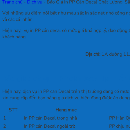
Trang chủ
-
Dịch vụ
-
Báo Giá In PP Cán Decal Chất Lượng, Sắ
Với những ưu điểm nổi bật như màu sắc in sắc nét nhờ công ngh
và các cá nhân.
Hiện nay, vụ in PP cán decal có mức giá khá hợp lý, dao động 
khách hàng.
Địa chỉ:
1A đường 11, 
Báo giá dịch vụ in PP cán Decal tại In Ấ
Hiện nay, dịch vụ in PP cán Decal trên thị trường đang có mức
xin cung cấp đến bạn bảng giá dịch vụ hiện đang được áp dụng t
STT
Hạng mục
1
In PP cán Decal trong nhà
PP Hàn Qu
2
In PP cán Decal ngoài trời
PP chịu n