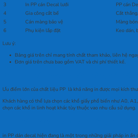
3
In PP cán Decal lưới
PP cán Dec
4
Gia công cắt bế
Cắt thẳng,
5
Cán màng bảo vệ
Màng bón
6
Phụ kiện lắp đặt
Keo dán, 
Lưu ý:
Bảng giá trên chỉ mang tính chất tham khảo, liên hệ ngay
Đơn giá trên chưa bao gồm VAT và chi phí thiết kế.
Khi in PP cán decal, khách hàng có thể 
Ưu điểm lớn của chất liệu PP là khả năng in được mọi kích thư
Khách hàng có thể lựa chọn các khổ giấy phổ biến như A0, A1,
chọn các khổ in linh hoạt khác tùy thuộc vao nhu cầu sử dụng.
In PP cán Decal mang lại những ưu điểm
in PP dán decal hiện đang là một trong những giải pháp in ấn 