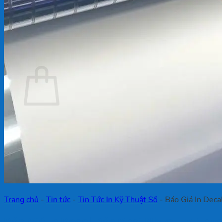
Chưa có sản phẩm trong giỏ hàng.
Quay trở lại cửa hàng
Giỏ hàng
Chưa có sản phẩm trong giỏ hàng.
Quay trở lại cửa hàng
Trang chủ
-
Tin tức
-
Tin Tức In Kỹ Thuật Số
-
Báo Giá In Deca
Báo Giá In Decal Dán Chai Nhựa, Ly Nhự