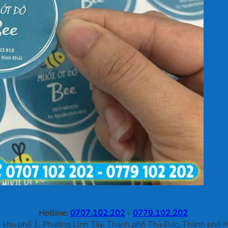
Hotline:
0707.102.202
-
0779.102.202
khu phố 1, Phường Linh Tây, Thành phố Thủ Đức, Thành phố H