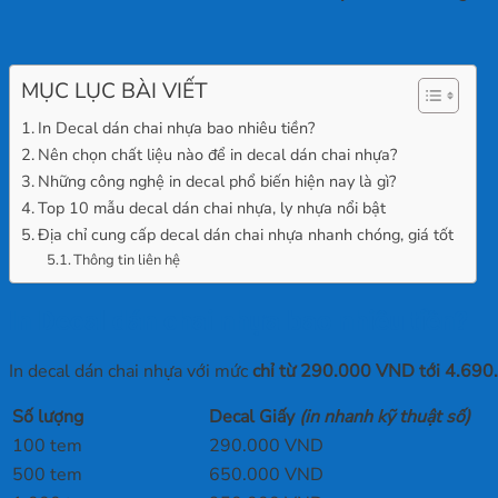
MỤC LỤC BÀI VIẾT
In Decal dán chai nhựa bao nhiêu tiền?
Nên chọn chất liệu nào để in decal dán chai nhựa?
Những công nghệ in decal phổ biến hiện nay là gì?
Top 10 mẫu decal dán chai nhựa, ly nhựa nổi bật
Địa chỉ cung cấp decal dán chai nhựa nhanh chóng, giá tốt
Thông tin liên hệ
In Decal dán chai nhựa bao nhiêu tiền?
In decal dán chai nhựa với mức
chỉ
từ
290.000 VND tới 4.69
Số lượng
Decal Giấy
(in nhanh kỹ thuật số)
100 tem
290.000 VND
500 tem
650.000 VND