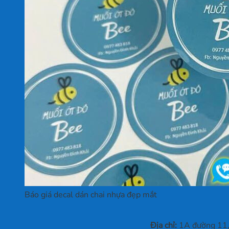
Báo giá decal dán chai nhựa đẹp mắt
Địa chỉ:
1A đường 11, 