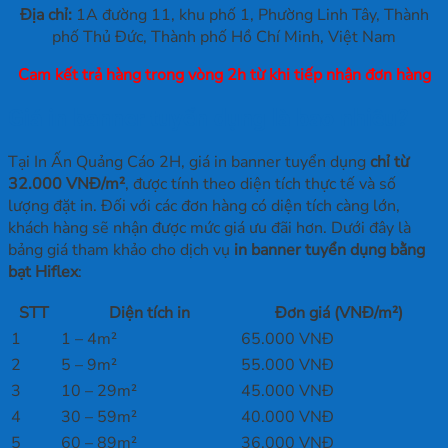
Địa chỉ:
1A đường 11, khu phố 1, Phường Linh Tây, Thành
phố Thủ Đức, Thành phố Hồ Chí Minh, Việt Nam
Cam kết trả hàng trong vòng 2h từ khi tiếp nhận đơn hàng
Giá in banner tuyển dụng là bao nhiêu?
Tại In Ấn Quảng Cáo 2H, giá in banner tuyển dụng
chỉ từ
32.000 VNĐ/m²
, được tính theo diện tích thực tế và số
lượng đặt in. Đối với các đơn hàng có diện tích càng lớn,
khách hàng sẽ nhận được mức giá ưu đãi hơn. Dưới đây là
bảng giá tham khảo cho dịch vụ
in banner tuyển dụng bằng
bạt Hiflex
:
STT
Diện tích in
Đơn giá (VNĐ/m²)
1
1 – 4m²
65.000 VNĐ
2
5 – 9m²
55.000 VNĐ
3
10 – 29m²
45.000 VNĐ
4
30 – 59m²
40.000 VNĐ
5
60 – 89m²
36.000 VNĐ