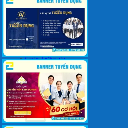
Backdrop
In Tem Nhãn
In Decal
Tin tức
Tin Tức In Kỹ Thuật Số
Tin Tức In UV
Tin tức công ty
Tuyển dụng
Câu hỏi thường gặp
Liên hệ
Tìm
kiếm:
Giỏ hàng /
0
₫