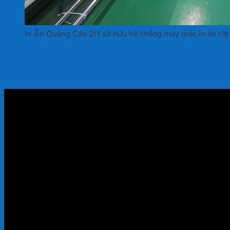
In Ấn Quảng Cáo 2H sở hữu hệ thống máy móc in ấn rất h
Video in băng rôn tuyển dụng tại công
ty in ấn quảng cáo 2h