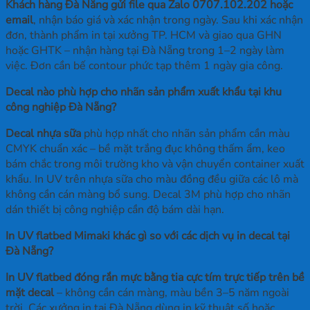
Khách hàng Đà Nẵng gửi file qua Zalo 0707.102.202 hoặc
email
, nhận báo giá và xác nhận trong ngày. Sau khi xác nhận
đơn, thành phẩm in tại xưởng TP. HCM và giao qua GHN
hoặc GHTK – nhận hàng tại Đà Nẵng trong 1–2 ngày làm
việc. Đơn cần bế contour phức tạp thêm 1 ngày gia công.
Decal nào phù hợp cho nhãn sản phẩm xuất khẩu tại khu
công nghiệp Đà Nẵng?
Decal nhựa sữa
phù hợp nhất cho nhãn sản phẩm cần màu
CMYK chuẩn xác – bề mặt trắng đục không thấm ẩm, keo
bám chắc trong môi trường kho và vận chuyển container xuất
khẩu. In UV trên nhựa sữa cho màu đồng đều giữa các lô mà
không cần cán màng bổ sung. Decal 3M phù hợp cho nhãn
dán thiết bị công nghiệp cần độ bám dài hạn.
In UV flatbed Mimaki khác gì so với các dịch vụ in decal tại
Đà Nẵng?
In UV flatbed đóng rắn mực bằng tia cực tím trực tiếp trên bề
mặt decal
– không cần cán màng, màu bền 3–5 năm ngoài
trời. Các xưởng in tại Đà Nẵng dùng in kỹ thuật số hoặc