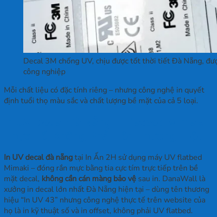
Decal 3M chống UV, chịu được tốt thời tiết Đà Nẵng, đ
công nghiệp
Mỗi chất liệu có đặc tính riêng – nhưng công nghệ in quyết
định tuổi thọ màu sắc và chất lượng bề mặt của cả 5 loại.
In UV Decal Đà Nẵng – Flatbed Mimaki
Thực Tế, Không Phải Tên Thương Hiệu
In UV decal đà nẵng
tại In Ấn 2H sử dụng máy UV flatbed
Mimaki – đóng rắn mực bằng tia cực tím trực tiếp trên bề
mặt decal,
không cần cán màng bảo vệ
sau in. DanaWall là
xưởng in decal lớn nhất Đà Nẵng hiện tại – dùng tên thương
hiệu “In UV 43” nhưng công nghệ thực tế trên website của
họ là in kỹ thuật số và in offset, không phải UV flatbed.