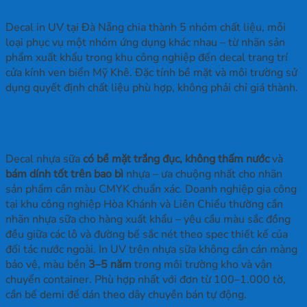
Decal in UV tại Đà Nẵng chia thành 5 nhóm chất liệu, mỗi
loại phục vụ một nhóm ứng dụng khác nhau – từ nhãn sản
phẩm xuất khẩu trong khu công nghiệp đến decal trang trí
cửa kính ven biển Mỹ Khê. Đặc tính bề mặt và môi trường sử
dụng quyết định chất liệu phù hợp, không phải chỉ giá thành.
Decal Nhựa Sữa – Nhãn Sản Phẩm Và Hàng Đóng
Gói
Decal nhựa sữa
có bề mặt trắng đục, không thấm nước
và
bám dính tốt trên bao bì
nhựa – ưa chuộng nhất cho nhãn
sản phẩm cần màu CMYK chuẩn xác. Doanh nghiệp gia công
tại khu công nghiệp Hòa Khánh và Liên Chiểu thường cần
nhãn nhựa sữa cho hàng xuất khẩu – yêu cầu màu sắc đồng
đều giữa các lô và đường bế sắc nét theo spec thiết kế của
đối tác nước ngoài. In UV trên nhựa sữa không cần cán màng
bảo vệ, màu bền
3–5 năm
trong môi trường kho và vận
chuyển container. Phù hợp nhất với đơn từ 100–1.000 tờ,
cần bế demi để dán theo dây chuyền bán tự động.