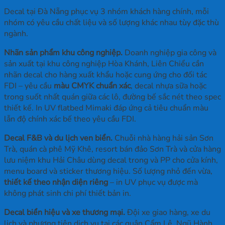
Decal tại Đà Nẵng phục vụ 3 nhóm khách hàng chính, mỗi
nhóm có yêu cầu chất liệu và số lượng khác nhau tùy đặc thù
ngành.
Nhãn sản phẩm khu công nghiệp.
Doanh nghiệp gia công và
sản xuất tại khu công nghiệp Hòa Khánh, Liên Chiểu cần
nhãn decal cho hàng xuất khẩu hoặc cung ứng cho đối tác
FDI – yêu cầu
màu CMYK chuẩn xác
, decal nhựa sữa hoặc
trong suốt nhất quán giữa các lô, đường bế sắc nét theo spec
thiết kế. In UV flatbed Mimaki đáp ứng cả tiêu chuẩn màu
lẫn độ chính xác bế theo yêu cầu FDI.
Decal F&B và du lịch ven biển.
Chuỗi nhà hàng hải sản Sơn
Trà, quán cà phê Mỹ Khê, resort bán đảo Sơn Trà và cửa hàng
lưu niệm khu Hải Châu dùng decal trong và PP cho cửa kính,
menu board và sticker thương hiệu. Số lượng nhỏ đến vừa,
thiết kế theo nhận diện riêng
– in UV phục vụ được mà
không phát sinh chi phí thiết bản in.
Decal biển hiệu và xe thương mại.
Đội xe giao hàng, xe du
lịch và phương tiện dịch vụ tại các quận Cẩm Lệ, Ngũ Hành