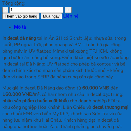
Tổng cộng:
In
Decal
Liên hệ
Thêm vào giỏ hàng
Mua ngay
Đà
Mô tả
Nẵng
số
In decal đà nẵng
tại In Ấn 2H có 5 chất liệu: nhựa sữa, trong
lượng
suốt, PP ngoài trời, phản quang và 3M – toàn bộ gia công
bằng máy in UV flatbed Mimaki tại xưởng TP.HCM, không
qua bước cán màng bổ sung. Điểm khác biệt so với các xưởng
in decal tại Đà Nẵng: UV flatbed cho phép bế contour và bế
demi chính xác cho nhãn sản phẩm kích thước nhỏ – không
đơn vị nào trong SERP đà nẵng cung cấp gia công này.
Mức giá in decal Đà Nẵng dao động từ
60.000 VNĐ
đến
160.000 VNĐ/m²,
có hai nhóm nhu cầu in decal đặc trưng:
nhãn sản phẩm chuẩn xuất khẩu
cho doanh nghiệp FDI tại
khu công nghiệp Hòa Khánh, Liên Chiểu và
decal thương mại
cho chuỗi F&B ven biển Mỹ Khê, khách sạn Sơn Trà và cửa
hàng lưu niệm khu Hải Châu. Khách hàng đặt in decal đà
nẵng qua hotline hoặc Zalo, thành phẩm giao chuyển phát