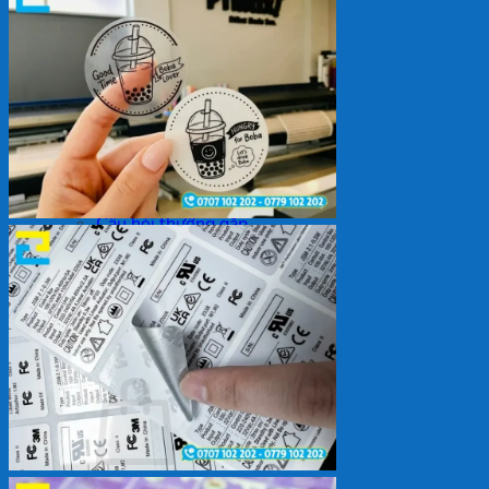
Backdrop
In Tem Nhãn
In Decal
Tin tức
Tin Tức In Kỹ Thuật Số
Tin Tức In UV
Tin tức công ty
Tuyển dụng
Câu hỏi thường gặp
Liên hệ
Tìm
kiếm:
Giỏ hàng /
0
₫