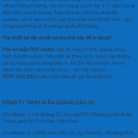
offset thông thường, cần cán màng và chỉ đạt 1–2 năm trong
điều kiện tương đương. Máy Mimaki còn cho phép bế
contour và bế demi chính xác cho nhãn kích thước nhỏ – gia
công này không có ở xưởng nội địa Đà Nẵng.
File thiết kế cần chuẩn bị như thế nào để in decal?
File AI hoặc PDF vector
, chế độ màu CMYK, bleed 3mm,
font chữ đã outline. Nếu cần bế theo hình, thêm lớp đường
cắt (cutting path) riêng biệt. In Ấn 2H hỗ trợ kiểm tra và
chỉnh file miễn phí trước khi in – liên hệ hotline
0707.102.202
hoặc nhắn Zalo để gửi file kiểm tra.
Thông tin liên hệ
CÔNG TY TNHH IN ẤN QUẢNG CÁO 2H
Chi Nhánh 1: 1A đường 11, khu phố 55, Phường Linh Xuân,
Thành phố Hồ Chí Minh, Việt Nam
Chi Nhánh 2: 168/6 Vĩnh Phú 32, Kp Phú Hội, Phường Bình