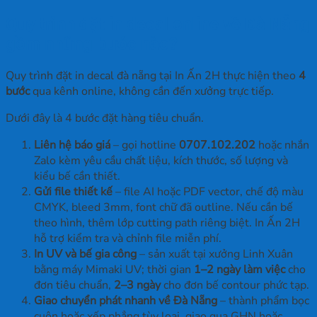
Quy trình đặt in decal online về Đà Nẵng
gồm những bước nào?
Quy trình đặt in decal đà nẵng tại In Ấn 2H thực hiện theo
4
bước
qua kênh online, không cần đến xưởng trực tiếp.
Dưới đây là 4 bước đặt hàng tiêu chuẩn.
Liên hệ báo giá
– gọi hotline
0707.102.202
hoặc nhắn
Zalo kèm yêu cầu chất liệu, kích thước, số lượng và
kiểu bế cần thiết.
Gửi file thiết kế
– file AI hoặc PDF vector, chế độ màu
CMYK, bleed 3mm, font chữ đã outline. Nếu cần bế
theo hình, thêm lớp cutting path riêng biệt. In Ấn 2H
hỗ trợ kiểm tra và chỉnh file miễn phí.
In UV và bế gia công
– sản xuất tại xưởng Linh Xuân
bằng máy Mimaki UV; thời gian
1–2 ngày làm việc
cho
đơn tiêu chuẩn,
2–3 ngày
cho đơn bế contour phức tạp.
Giao chuyển phát nhanh về Đà Nẵng
– thành phẩm bọc
cuộn hoặc xếp phẳng tùy loại, giao qua GHN hoặc