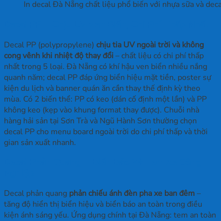
In decal Đà Nẵng chất liệu phổ biến với nhựa sữa và deca
Decal PP – Chịu UV Ven Biển, Chi Phí Thấp Nhất
Decal PP (polypropylene)
chịu tia UV ngoài trời và không
cong vênh khi nhiệt độ thay đổi
– chất liệu có chi phí thấp
nhất trong 5 loại. Đà Nẵng có khí hậu ven biển nhiều nắng
quanh năm; decal PP đáp ứng biển hiệu mặt tiền, poster sự
kiện du lịch và banner quán ăn cần thay thế định kỳ theo
mùa. Có 2 biến thể: PP có keo (dán cố định một lần) và PP
không keo (kẹp vào khung format thay được). Chuỗi nhà
hàng hải sản tại Sơn Trà và Ngũ Hành Sơn thường chọn
decal PP cho menu board ngoài trời do chi phí thấp và thời
gian sản xuất nhanh.
Decal Phản Quang – Biển Báo Và Tem Xe Công
Nghiệp
Decal phản quang
phản chiếu ánh đèn pha xe ban đêm
–
tăng độ hiển thị biển hiệu và biển báo an toàn trong điều
kiện ánh sáng yếu. Ứng dụng chính tại Đà Nẵng: tem an toàn