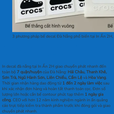
3 phương pháp bế decal Đà Nẵng phổ biến tại In Ấn 2H,
Dịch vụ in decal Đà Nẵng hỗ trợ giao
hàng những khu vực nào?
In decal đà nẵng tại In Ấn 2H giao chuyển phát nhanh đến
toàn bộ
7 quận/huyện
của Đà Nẵng:
Hải Châu, Thanh Khê,
Sơn Trà, Ngũ Hành Sơn, Liên Chiểu, Cẩm Lệ
và
Hòa Vang
.
Thời gian nhận hàng dao động từ
1 đến 2 ngày làm việc
sau
khi xác nhận đơn hàng và hoàn tất thanh toán cọc. Đơn số
lượng lớn hoặc cần bế contour phức tạp thêm
1 ngày gia
công
. CEO với hơn 12 năm kinh nghiệm ngành in ấn quảng
cáo trực tiếp kiểm tra thành phẩm trước khi đóng gói và giao
chuyển phát nhanh.