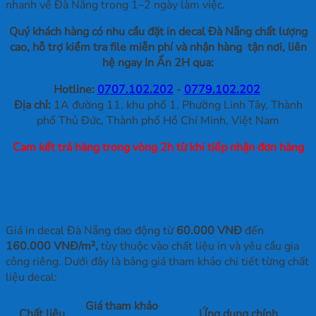
nhanh về Đà Nẵng trong 1–2 ngày làm việc.
Quý khách hàng có nhu cầu đặt in decal Đà Nẵng chất lượng
cao, hỗ trợ kiểm tra file miễn phí và nhận hàng tận nơi, liên
hệ ngay In Ấn 2H qua:
Hotline:
0707.102.202
-
0779.102.202
Địa chỉ:
1A đường 11, khu phố 1, Phường Linh Tây, Thành
phố Thủ Đức, Thành phố Hồ Chí Minh, Việt Nam
Cam kết trả hàng trong vòng 2h từ khi tiếp nhận đơn hàng
Bảng giá in decal Đà Nẵng theo chất
liệu là bao nhiêu?
Giá in decal Đà Nẵng dao động từ
60.000 VNĐ
đến
160.000 VNĐ/m²,
tùy thuộc vào chất liệu in và yêu cầu gia
công riêng. Dưới đây là bảng giá tham khảo chi tiết từng chất
liệu decal:
Giá tham khảo
Chất liệu
Ứng dụng chính