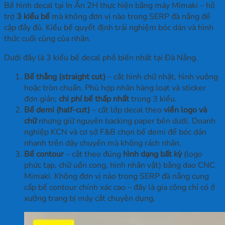
Bế hình decal tại In Ấn 2H thực hiện bằng máy Mimaki – hỗ
trợ
3 kiểu bế
mà không đơn vị nào trong SERP đà nẵng đề
cập đầy đủ. Kiểu bế quyết định trải nghiệm bóc dán và hình
thức cuối cùng của nhãn.
Dưới đây là 3 kiểu bế decal phổ biến nhất tại Đà Nẵng.
Bế thẳng (straight cut)
– cắt hình chữ nhật, hình vuông
hoặc tròn chuẩn. Phù hợp nhãn hàng loạt và sticker
đơn giản;
chi phí bế thấp nhất
trong 3 kiểu.
Bế demi (half-cut)
– cắt lớp decal theo
viền logo và
chữ
nhưng giữ nguyên backing paper bên dưới. Doanh
nghiệp KCN và cơ sở F&B chọn bế demi để bóc dán
nhanh trên dây chuyền mà không rách nhãn.
Bế contour
– cắt theo đúng
hình dạng bất kỳ
(logo
phức tạp, chữ uốn cong, hình nhân vật) bằng dao CNC
Mimaki. Không đơn vị nào trong SERP đà nẵng cung
cấp bế contour chính xác cao – đây là gia công chỉ có ở
xưởng trang bị máy cắt chuyên dụng.