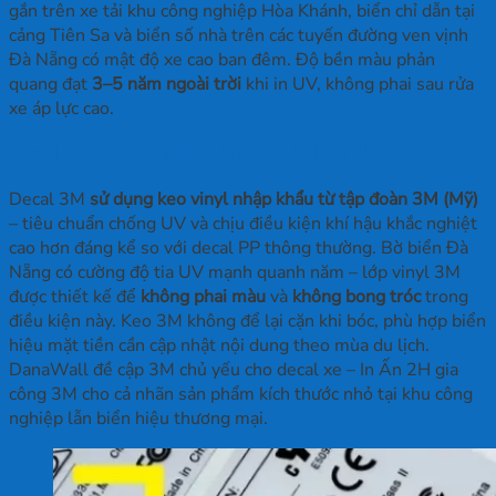
gắn trên xe tải khu công nghiệp Hòa Khánh, biển chỉ dẫn tại
cảng Tiên Sa và biển số nhà trên các tuyến đường ven vịnh
Đà Nẵng có mật độ xe cao ban đêm. Độ bền màu phản
quang đạt
3–5 năm ngoài trời
khi in UV, không phai sau rửa
xe áp lực cao.
Decal 3M – Keo Nhập Khẩu Mỹ, Bền UV Ven Biển
Decal 3M
sử dụng keo vinyl nhập khẩu từ tập đoàn 3M (Mỹ)
– tiêu chuẩn chống UV và chịu điều kiện khí hậu khắc nghiệt
cao hơn đáng kể so với decal PP thông thường. Bờ biển Đà
Nẵng có cường độ tia UV mạnh quanh năm – lớp vinyl 3M
được thiết kế để
không phai màu
và
không bong tróc
trong
điều kiện này. Keo 3M không để lại cặn khi bóc, phù hợp biển
hiệu mặt tiền cần cập nhật nội dung theo mùa du lịch.
DanaWall đề cập 3M chủ yếu cho decal xe – In Ấn 2H gia
công 3M cho cả nhãn sản phẩm kích thước nhỏ tại khu công
nghiệp lẫn biển hiệu thương mại.