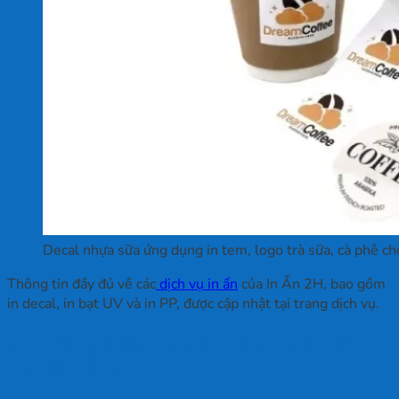
Decal nhựa sữa ứng dụng in tem, logo trà sữa, cà phê c
Thông tin đầy đủ về các
dịch vụ in ấn
của In Ấn 2H, bao gồm
in decal, in bạt UV và in PP, được cập nhật tại trang dịch vụ.
Có những kiểu gia công bế decal nào
Tại Đà Nẵng?