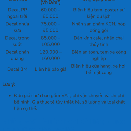
(VND/m²)
Decal PP
60.000 –
Biển hiệu tạm, poster sự
ngoài trời
80.000
kiện du lịch
Decal nhựa
75.000 –
Nhãn sản phẩm KCN, hộp
sữa
95.000
đóng gói
Decal trong
85.000 –
Dán kính cafe, nhãn chai
suốt
105.000
thủy tinh
Decal phản
120.000 –
Biển an toàn, tem xe công
quang
160.000
nghiệp
Biển hiệu cửa hàng, xe hơi,
Decal 3M
Liên hệ báo giá
bề mặt cong
Lưu ý:
Đơn giá chưa bao gồm VAT, phí vận chuyển và chi phí
bế hình. Giá thực tế tùy thiết kế, số lượng và loại chất
liệu cụ thể.
Những chất liệu in decal Đà Nẵng được
ưa chuộng hiện nay là?