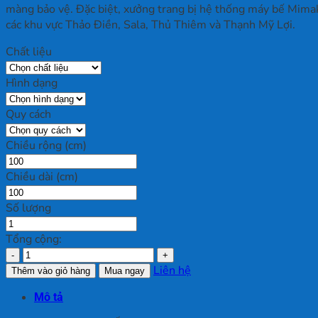
màng bảo vệ. Đặc biệt, xưởng trang bị hệ thống máy bế Mimaki 
các khu vực Thảo Điền, Sala, Thủ Thiêm và Thạnh Mỹ Lợi.
Chất liệu
Hình dạng
Quy cách
Chiều rộng (cm)
Chiều dài (cm)
Số lượng
Tổng cộng:
In
Decal
Liên hệ
Thêm vào giỏ hàng
Mua ngay
Quận
Mô tả
2
số