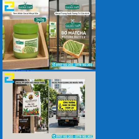
Backdrop
In Tem Nhãn
In Decal
Tin tức
Tin Tức In Kỹ Thuật Số
Tin Tức In UV
Tin tức công ty
Tuyển dụng
Câu hỏi thường gặp
Liên hệ
Tìm
kiếm:
Giỏ hàng /
0
₫