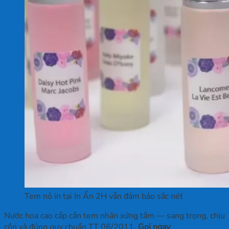
Tem nỏ in tại In Ấn 2H vẫn đảm bảo sắc nét
Nước hoa cao cấp cần tem nhãn xứng tầm — sang trọng, chịu
cồn và đúng quy chuẩn TT 06/2011.
Gọi ngay