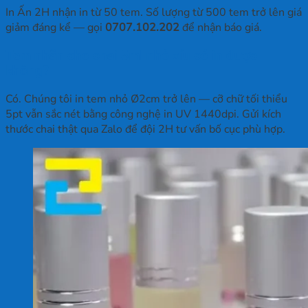
In Ấn 2H nhận in từ 50 tem. Số lượng từ 500 tem trở lên giá
giảm đáng kể — gọi
0707.102.202
để nhận báo giá.
Tem nhãn cho chai 5ml nhỏ xíu có in được
không?
Có. Chúng tôi in tem nhỏ Ø2cm trở lên — cỡ chữ tối thiểu
5pt vẫn sắc nét bằng công nghệ in UV 1440dpi. Gửi kích
thước chai thật qua Zalo để đội 2H tư vấn bố cục phù hợp.