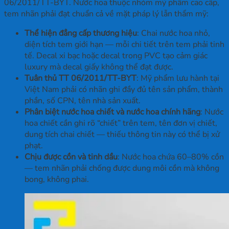
06/2011/TT-BYT. Nước hoa thuộc nhóm mỹ phẩm cao cấp,
tem nhãn phải đạt chuẩn cả về mặt pháp lý lẫn thẩm mỹ:
Thể hiện đẳng cấp thương hiệu
: Chai nước hoa nhỏ,
diện tích tem giới hạn — mỗi chi tiết trên tem phải tinh
tế. Decal xi bạc hoặc decal trong PVC tạo cảm giác
luxury mà decal giấy không thể đạt được.
Tuân thủ TT 06/2011/TT-BYT
: Mỹ phẩm lưu hành tại
Việt Nam phải có nhãn ghi đầy đủ tên sản phẩm, thành
phần, số CPN, tên nhà sản xuất.
Phân biệt nước hoa chiết và nước hoa chính hãng
: Nước
hoa chiết cần ghi rõ “chiết” trên tem, tên đơn vị chiết,
dung tích chai chiết — thiếu thông tin này có thể bị xử
phạt.
Chịu được cồn và tinh dầu
: Nước hoa chứa 60–80% cồn
— tem nhãn phải chống được dung môi cồn mà không
bong, không phai.