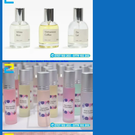
Backdrop
In Tem Nhãn
In Decal
Tin tức
Tin Tức In Kỹ Thuật Số
Tin Tức In UV
Tin tức công ty
Tuyển dụng
Câu hỏi thường gặp
Liên hệ
Tìm
kiếm:
Giỏ hàng /
0
₫