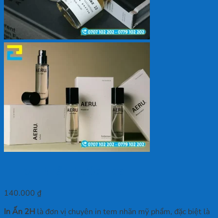
In Tem Nhãn Nước Hoa
140.000
₫
In Ấn 2H
là đơn vị chuyên in tem nhãn mỹ phẩm, đặc biệt là