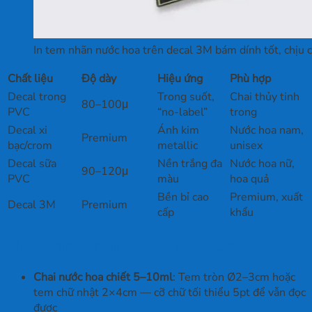
In tem nhãn nước hoa trên decal 3M bám dính tốt, chịu 
Chất liệu
Độ dày
Hiệu ứng
Phù hợp
Decal trong
Trong suốt,
Chai thủy tinh
80–100μ
PVC
“no-label”
trong
Decal xi
Ánh kim
Nước hoa nam,
Premium
bạc/crom
metallic
unisex
Decal sữa
Nền trắng đa
Nước hoa nữ,
90–120μ
PVC
màu
hoa quả
Bền bỉ cao
Premium, xuất
Decal 3M
Premium
cấp
khẩu
Kích thước tem nhãn nước hoa
Chai nước hoa chiết 5–10ml
: Tem tròn Ø2–3cm hoặc
tem chữ nhật 2×4cm — cỡ chữ tối thiểu 5pt để vẫn đọc
được