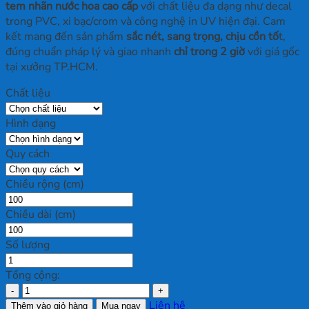
tem nhãn nước hoa cao cấp
với chất liệu đa dạng như decal
trong PVC, xi bạc/crom và công nghệ in UV hiện đại. Cam
kết mang đến sản phẩm
sắc nét, sang trọng, chịu cồn tố
t,
đúng chuẩn pháp lý và giao nhanh
chỉ trong 2 giờ
với giá gốc
tại xưởng TP.HCM.
Chất liệu
Hình dạng
Quy cách
Chiều rộng (cm)
Chiều dài (cm)
Số lượng
Tổng cộng:
In
Tem
Liên hệ
Thêm vào giỏ hàng
Mua ngay