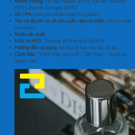
Nhóm hương
: Eau de Parfum (EDP), Eau de Toilette
(EDT), Eau de Cologne (EDC)
Số CPN
(Công bố phiếu nhận mỹ phẩm)
Tên và địa chỉ cơ sở sản xuất / đơn vị chiết
(nếu là nước
hoa chiết)
Nước sản xuất
NSX và HSD
: Thường 36 tháng kể từ NSX
Hướng dẫn sử dụng
: Xịt lên cổ tay, sau tai, cổ áo…
Cảnh báo
: “Tránh tiếp xúc mắt”; “Dễ cháy — tránh xa
nguồn lửa”