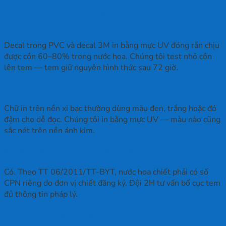
Tem nhãn có bị bong khi dính cồn nước hoa
không?
Decal trong PVC và decal 3M in bằng mực UV đóng rắn chịu
được cồn 60–80% trong nước hoa. Chúng tôi test nhỏ cồn
lên tem — tem giữ nguyên hình thức sau 72 giờ.
Decal xi bạc in được chữ màu gì?
Chữ in trên nền xi bạc thường dùng màu đen, trắng hoặc đỏ
đậm cho dễ đọc. Chúng tôi in bằng mực UV — màu nào cũng
sắc nét trên nền ánh kim.
Nước hoa chiết có cần số CPN không?
Có. Theo TT 06/2011/TT-BYT, nước hoa chiết phải có số
CPN riêng do đơn vị chiết đăng ký. Đội 2H tư vấn bố cục tem
đủ thông tin pháp lý.
Số lượng tối thiểu bao nhiêu tem?