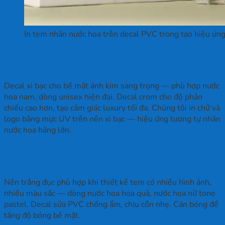
In tem nhãn nước hoa trên decal PVC trong tạo hiệu ứn
Decal xi bạc / crom — Hiệu ứng metallic cao cấp
nhất
Decal xi bạc cho bề mặt ánh kim sang trọng — phù hợp nước
hoa nam, dòng unisex hiện đại. Decal crom cho độ phản
chiếu cao hơn, tạo cảm giác luxury tối đa. Chúng tôi in chữ và
logo bằng mực UV trên nền xi bạc — hiệu ứng tương tự nhãn
nước hoa hãng lớn.
Decal sữa PVC (90–120 micron) — Nền trắng cho
thiết kế nhiều màu
Nền trắng đục phù hợp khi thiết kế tem có nhiều hình ảnh,
nhiều màu sắc — dòng nước hoa hoa quả, nước hoa nữ tone
pastel. Decal sữa PVC chống ẩm, chịu cồn nhẹ. Cán bóng để
tăng độ bóng bề mặt.