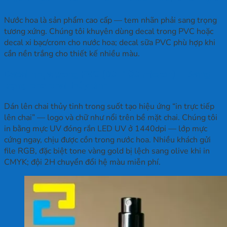
Nước hoa là sản phẩm cao cấp — tem nhãn phải sang trọng
tương xứng. Chúng tôi khuyên dùng decal trong PVC hoặc
decal xi bạc/crom cho nước hoa; decal sữa PVC phù hợp khi
cần nền trắng cho thiết kế nhiều màu.
Decal nhựa trong PVC (80–100 micron) — Sang
trọng cho chai thủy tinh
Dán lên chai thủy tinh trong suốt tạo hiệu ứng “in trực tiếp
lên chai” — logo và chữ như nổi trên bề mặt chai. Chúng tôi
in bằng mực UV đóng rắn LED UV ở 1440dpi — lớp mực
cứng ngay, chịu được cồn trong nước hoa. Nhiều khách gửi
file RGB, đặc biệt tone vàng gold bị lệch sang olive khi in
CMYK; đội 2H chuyển đổi hệ màu miễn phí.