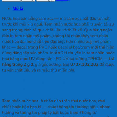
Nhãn
Mô tả
Nước
Hoa
Nước hoa bán bằng cảm xúc — mà cảm xúc bắt đầu từ mắt
số
trước khi mũi kịp ngửi. Tem nhãn nước hoa phải truyền tải sự
lượng
sang trọng, tinh tế qua chất liệu và thiết kế. Qua hàng ngàn
đơn in tem nhãn mỹ phẩm, chúng tôi nhận thấy tem nhãn
nước hoa đòi hỏi chất liệu đặc biệt hơn nhiều loại mỹ phẩm
khác — decal trong PVC hoặc decal xi bạc/crom mới thể hiện
đúng đẳng cấp sản phẩm. In Ấn 2H chuyên in tem nhãn nước
hoa bằng mực UV đóng rắn LED UV tại xưởng TPHCM —
trả
hàng trong 2 giờ
, giá gốc xưởng. Gọi
0707.102.202
để được
tư vấn chất liệu và ra mẫu thử miễn phí.
Tem nhãn nước hoa và vai trò trong
kinh doanh
Tem nhãn nước hoa là nhãn dán trên chai nước hoa, chai
chiết hoặc hộp bao bì — chứa thông tin thương hiệu, nhóm
hương và thông tin pháp lý bắt buộc theo Thông tư