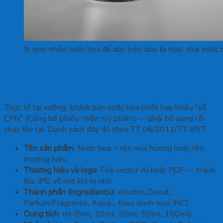
In tem nhãn nước hoa để dán trên bao bì hợp, chai nước 
Thông tin bắt buộc trên tem nhãn nước
hoa
Thực tế tại xưởng, khách bán nước hoa chiết hay thiếu “số
CPN” (Công bố phiếu nhận mỹ phẩm) — phải bổ sung rồi
chạy file lại. Danh sách đầy đủ theo TT 06/2011/TT-BYT:
Tên sản phẩm
: Nước hoa + tên mùi hương hoặc tên
thương hiệu
Thương hiệu và logo
: File vector AI hoặc PDF — tránh
file JPG vỡ nét khi in nhỏ
Thành phần (Ingredients)
: Alcohol Denat,
Parfum/Fragrance, Aqua… theo danh mục INCI
Dung tích
: ml (5ml, 10ml, 30ml, 50ml, 100ml)