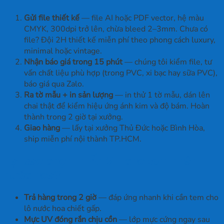
Gửi file thiết kế
— file AI hoặc PDF vector, hệ màu
CMYK, 300dpi trở lên, chừa bleed 2–3mm. Chưa có
file? Đội 2H thiết kế miễn phí theo phong cách luxury,
minimal hoặc vintage.
Nhận báo giá trong 15 phút
— chúng tôi kiểm file, tư
vấn chất liệu phù hợp (trong PVC, xi bạc hay sữa PVC),
báo giá qua Zalo.
Ra tờ mẫu + in sản lượng
— in thử 1 tờ mẫu, dán lên
chai thật để kiểm hiệu ứng ánh kim và độ bám. Hoàn
thành trong 2 giờ tại xưởng.
Giao hàng
— lấy tại xưởng Thủ Đức hoặc Bình Hòa,
ship miễn phí nội thành TP.HCM.
Tại sao chọn In Ấn 2H cho tem nhãn
nước hoa?
Trả hàng trong 2 giờ
— đáp ứng nhanh khi cần tem cho
lô nước hoa chiết gấp.
Mực UV đóng rắn chịu cồn
— lớp mực cứng ngay sau