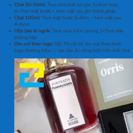
Chai 30–50ml
: Tem chữ nhật bo góc 3×6cm hoặc
4×7cm mặt trước + tem mặt sau ghi thành phần
Chai 100ml
: Tem mặt trước 5×8cm + tem mặt sau
4×6cm
Hộp bao bì ngoài
: Tem seal niêm phong 2×5cm dán
miệng hộp
Die-cut theo logo
: Đội 2H cắt bế die-cut theo hình
logo thương hiệu — tạo dấu ấn riêng biệt trên mỗi chai