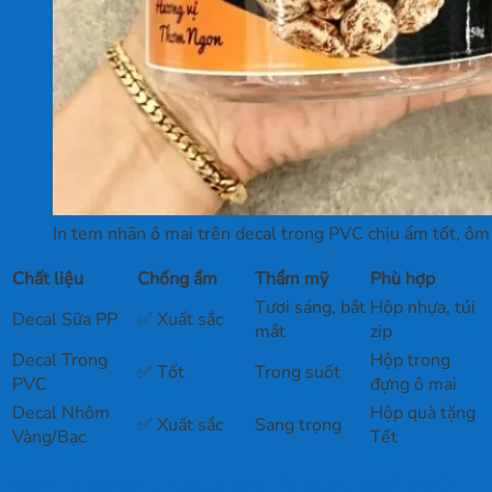
In tem nhãn ô mai trên decal trong PVC chịu ẩm tốt, ôm
Chất liệu
Chống ẩm
Thẩm mỹ
Phù hợp
Tươi sáng, bắt
Hộp nhựa, túi
Decal Sữa PP
✅ Xuất sắc
mắt
zip
Decal Trong
Hộp trong
✅ Tốt
Trong suốt
PVC
đựng ô mai
Decal Nhôm
Hộp quà tặng
✅ Xuất sắc
Sang trọng
Vàng/Bạc
Tết
Kích Thước Tem Nhãn Ô Mai Phổ Biến