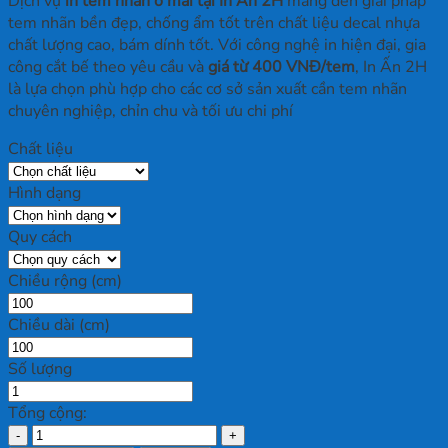
Dịch vụ
in tem nhãn ô mai tại In Ấn 2H
mang đến giải pháp
tem nhãn bền đẹp, chống ẩm tốt trên chất liệu decal nhựa
chất lượng cao, bám dính tốt. Với công nghệ in hiện đại, gia
công cắt bế theo yêu cầu và
giá từ 400 VNĐ/tem
, In Ấn 2H
là lựa chọn phù hợp cho các cơ sở sản xuất cần tem nhãn
chuyên nghiệp, chỉn chu và tối ưu chi phí
Chất liệu
Hình dạng
Quy cách
Chiều rộng (cm)
Chiều dài (cm)
Số lượng
Tổng cộng:
In