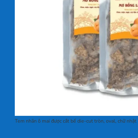
Tem nhãn ô mai được cắt bế die-cut tròn, oval, chữ nhật
Quy Trình Đặt In Tại In Ấn 2H