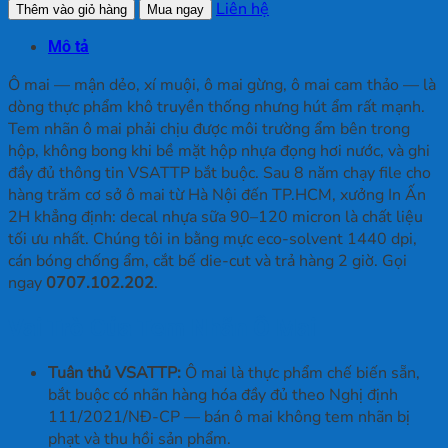
Tem
Liên hệ
Thêm vào giỏ hàng
Mua ngay
Nhãn
Mô tả
Ô
Mai
Ô mai — mận dẻo, xí muội, ô mai gừng, ô mai cam thảo — là
số
dòng thực phẩm khô truyền thống nhưng hút ẩm rất mạnh.
lượng
Tem nhãn ô mai phải chịu được môi trường ẩm bên trong
hộp, không bong khi bề mặt hộp nhựa đọng hơi nước, và ghi
đầy đủ thông tin VSATTP bắt buộc. Sau 8 năm chạy file cho
hàng trăm cơ sở ô mai từ Hà Nội đến TP.HCM, xưởng In Ấn
2H khẳng định: decal nhựa sữa 90–120 micron là chất liệu
tối ưu nhất. Chúng tôi in bằng mực eco-solvent 1440 dpi,
cán bóng chống ẩm, cắt bế die-cut và trả hàng 2 giờ. Gọi
ngay
0707.102.202
.
Vai Trò Của Tem Nhãn Ô Mai
Tuân thủ VSATTP:
Ô mai là thực phẩm chế biến sẵn,
bắt buộc có nhãn hàng hóa đầy đủ theo Nghị định
111/2021/NĐ-CP — bán ô mai không tem nhãn bị
phạt và thu hồi sản phẩm.