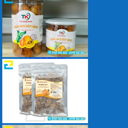
Backdrop
In Tem Nhãn
In Decal
Tin tức
Tin Tức In Kỹ Thuật Số
Tin Tức In UV
Tin tức công ty
Tuyển dụng
Câu hỏi thường gặp
Liên hệ
Tìm
kiếm:
Giỏ hàng /
0
₫