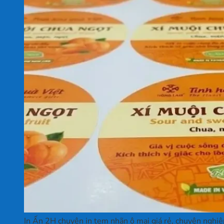
In Ấn 2H chuyên in tem nhãn ô mai giá rẻ, chuyên nghiệ