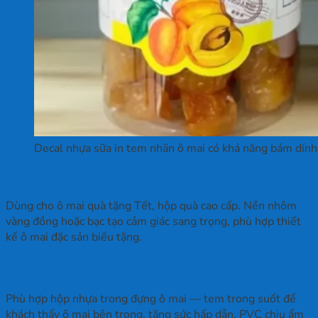
Decal nhựa sữa in tem nhãn ô mai có khả năng bám dính
Decal Nhôm Vàng / Nhôm Bạc
Dùng cho ô mai quà tặng Tết, hộp quà cao cấp. Nền nhôm
vàng đồng hoặc bạc tạo cảm giác sang trọng, phù hợp thiết
kế ô mai đặc sản biếu tặng.
Decal Trong PVC 80–100 Micron
Phù hợp hộp nhựa trong đựng ô mai — tem trong suốt để
khách thấy ô mai bên trong, tăng sức hấp dẫn. PVC chịu ẩm