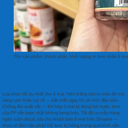
Tên sản phẩm, thành phần, khối lượng in tem nhãn ô ma
Chất Liệu In Tem Nhãn Ô Mai
Decal Nhựa Sữa PP 90–120 Micron
Lựa chọn tối ưu nhất cho ô mai. Nền trắng sữa in màu đỏ mơ,
vàng cam thảo rực rỡ — bắt mắt ngay từ cái nhìn đầu tiên.
Chống ẩm xuất sắc — khi hộp ô mai bị đọng hơi nước, tem
sữa PP vẫn bám chặt không bong tróc. Tôi đã ra mẫu hàng
ngàn cuộn decal sữa cho khách bán ô mai trên Shopee —
chưa có đơn nào phản hồi tem bị hỏng trong quá trình vận