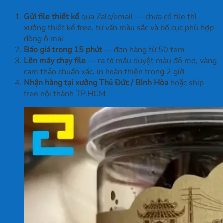
Gửi file thiết kế
qua Zalo/email — chưa có file thì
xưởng thiết kế free, tư vấn màu sắc và bố cục phù hợp
dòng ô mai
Báo giá trong 15 phút
— đơn hàng từ 50 tem
Lên máy chạy file
— ra tờ mẫu duyệt màu đỏ mơ, vàng
cam thảo chuẩn xác, in hoàn thiện trong 2 giờ
Nhận hàng tại xưởng Thủ Đức / Bình Hòa
hoặc ship
free nội thành TP.HCM