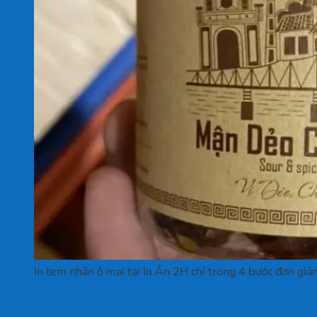
In tem nhãn ô mai tại In Ấn 2H chỉ trong 4 bước đơn giả
Tại Sao Chọn In Ấn 2H?