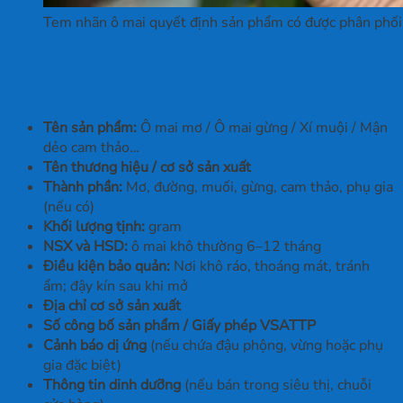
Tem nhãn ô mai quyết định sản phẩm có được phân phối 
Thông Tin Bắt Buộc Trên Tem Nhãn Ô
Mai
Tên sản phẩm:
Ô mai mơ / Ô mai gừng / Xí muội / Mận
dẻo cam thảo…
Tên thương hiệu / cơ sở sản xuất
Thành phần:
Mơ, đường, muối, gừng, cam thảo, phụ gia
(nếu có)
Khối lượng tịnh:
gram
NSX và HSD:
ô mai khô thường 6–12 tháng
Điều kiện bảo quản:
Nơi khô ráo, thoáng mát, tránh
ẩm; đậy kín sau khi mở
Địa chỉ cơ sở sản xuất
Số công bố sản phẩm / Giấy phép VSATTP
Cảnh báo dị ứng
(nếu chứa đậu phộng, vừng hoặc phụ
gia đặc biệt)
Thông tin dinh dưỡng
(nếu bán trong siêu thị, chuỗi