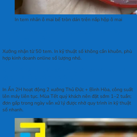
In tem nhãn ô mai bế tròn dán trên nắp hộp ô mai
Tôi bán ô mai trên Shopee, cần tem nhãn đầy đủ
— in từ bao nhiêu?
Xưởng nhận từ 50 tem. In kỹ thuật số không cần khuôn, phù
hợp kinh doanh online số lượng nhỏ.
Mùa Tết cần in gấp số lượng lớn tem ô mai quà
tặng — xưởng có kịp không?
In Ấn 2H hoạt động 2 xưởng Thủ Đức + Bình Hòa, công suất
lên máy liên tục. Mùa Tết quý khách nên đặt sớm 1–2 tuần;
đơn gấp trong ngày vẫn xử lý được nhờ quy trình in kỹ thuật
số nhanh.