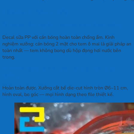
Câu Hỏi Thường Gặp
Ô mai hút ẩm mạnh — tem có bị ẩm theo không?
Decal sữa PP với cán bóng hoàn toàn chống ẩm. Kinh
nghiệm xưởng: cán bóng 2 mặt cho tem ô mai là giải pháp an
toàn nhất — tem không bong dù hộp đọng hơi nước bên
trong.
In tem ô mai hình tròn dán nắp hộp có được
không?
Hoàn toàn được. Xưởng cắt bế die-cut hình tròn Ø6–11 cm,
hình oval, bo góc — mọi hình dạng theo file thiết kế.