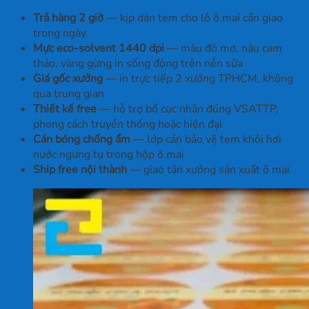
Trả hàng 2 giờ
— kịp dán tem cho lô ô mai cần giao
trong ngày
Mực eco-solvent 1440 dpi
— màu đỏ mơ, nâu cam
thảo, vàng gừng in sống động trên nền sữa
Giá gốc xưởng
— in trực tiếp 2 xưởng TPHCM, không
qua trung gian
Thiết kế free
— hỗ trợ bố cục nhãn đúng VSATTP,
phong cách truyền thống hoặc hiện đại
Cán bóng chống ẩm
— lớp cán bảo vệ tem khỏi hơi
nước ngưng tụ trong hộp ô mai
Ship free nội thành
— giao tận xưởng sản xuất ô mai