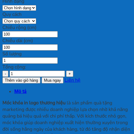
Hình dạng
Quy cách
Chiều rộng (cm)
Chiều dài (cm)
Số lượng
Tổng cộng:
Móc
Khoá
Liên hệ
Thêm vào giỏ hàng
Mua ngay
In
Mô tả
Logo
số
Móc khóa in logo thương hiệu
là sản phẩm quà tặng
lượng
marketing được nhiều doanh nghiệp lựa chọn nhờ khả năng
quảng bá hiệu quả với chi phí thấp. Với kích thước nhỏ gọn,
móc khóa giúp doanh nghiệp xuất hiện thường xuyên trong
đời sống hằng ngày của khách hàng, từ đó tăng độ nhận diện