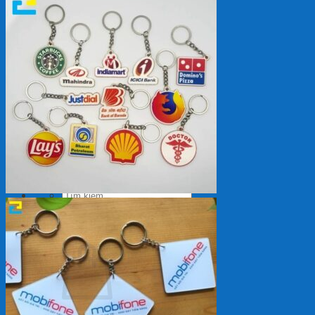
Backdrop
In Tem Nhãn
In Decal
Tin tức
Tin Tức In Kỹ Thuật Số
Tin Tức In UV
Tin tức công ty
Tuyển dụng
Câu hỏi thường gặp
Liên hệ
Tìm
kiếm:
Giỏ hàng /
0
₫