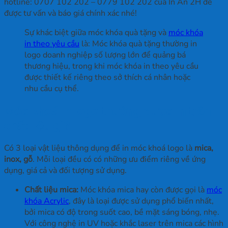
hotline: 0707 102 202 – 0779 102 202 của In Ấn 2H để
được tư vấn và báo giá chính xác nhé!
Sự khác biệt giữa móc khóa quà tặng và
móc khóa
in theo yêu cầu
là: Móc khóa quà tặng thường in
logo doanh nghiệp số lượng lớn để quảng bá
thương hiệu, trong khi móc khóa in theo yêu cầu
được thiết kế riêng theo sở thích cá nhân hoặc
nhu cầu cụ thể.
Móc khoá in logo thường được in trên
chất liệu gì?
Có 3 loại vật liệu thông dụng để in móc khoá logo là
mica,
inox, gỗ
. Mỗi loại đều có có những ưu điểm riêng về ứng
dụng, giá cả và đối tượng sử dụng.
Chất liệu mica:
Móc khóa mica hay còn được gọi là
móc
khóa Acrylic
, đây là loại được sử dụng phổ biến nhất,
bởi mica có độ trong suốt cao, bề mặt sáng bóng, nhẹ.
Với công nghệ in UV hoặc khắc laser trên mica các hình