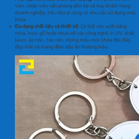
viên, nhân viên văn phòng đến tài xế hay khách hàng
doanh nghiệp, hầu như ai cũng có nhu cầu sử dụng móc
khóa.
Đa dạng chất liệu và thiết kế:
Có thể sản xuất bằng
mica, inox, gỗ hoặc nhựa với các công nghệ in UV, khắc
laser, ép nổi… tạo nên những mẫu móc khóa độc đáo,
đẹp mắt và mang đậm dấu ấn thương hiệu.