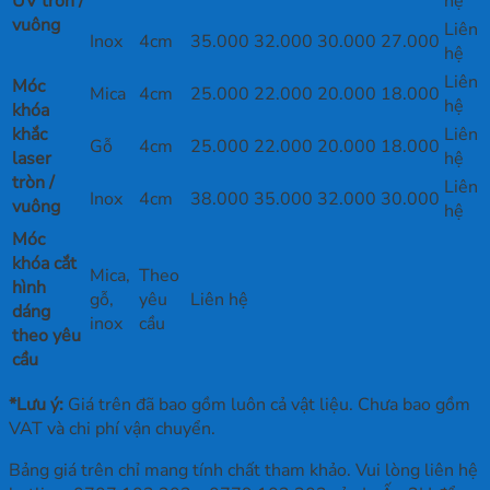
UV tròn /
hệ
vuông
Liên
Inox
4cm
35.000
32.000
30.000
27.000
hệ
Liên
Móc
Mica
4cm
25.000
22.000
20.000
18.000
hệ
khóa
khắc
Liên
Gỗ
4cm
25.000
22.000
20.000
18.000
laser
hệ
tròn /
Liên
Inox
4cm
38.000
35.000
32.000
30.000
vuông
hệ
Móc
khóa cắt
Mica,
Theo
hình
gỗ,
yêu
Liên hệ
dáng
inox
cầu
theo yêu
cầu
*Lưu ý:
Giá trên đã bao gồm luôn cả vật liệu. Chưa bao gồm
VAT và chi phí vận chuyển.
Bảng giá trên chỉ mang tính chất tham khảo. Vui lòng liên hệ