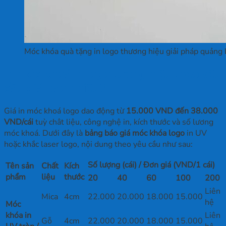
Móc khóa quà tặng in logo thương hiệu giải pháp quảng b
In móc khoá in logo tương hiệu theo yêu
cầu giá bao nhiêu?
Giá in móc khoá logo dao động từ
15.000 VND đến 38.000
VND/cái
tuỳ chât liệu, công nghệ in, kích thước và số lương
móc khoá. Dưới đây là
bảng báo giá móc khóa logo
in UV
hoặc khắc laser logo, nội dung theo yêu cầu như sau:
Số lượng (cái) / Đơn giá (VND/1 cái)
Tên sản
Chất
Kích
phẩm
liệu
thước
20
40
60
100
200
Liên
Mica
4cm
22.000
20.000
18.000
15.000
hệ
Móc
khóa in
Liên
Gỗ
4cm
22.000
20.000
18.000
15.000