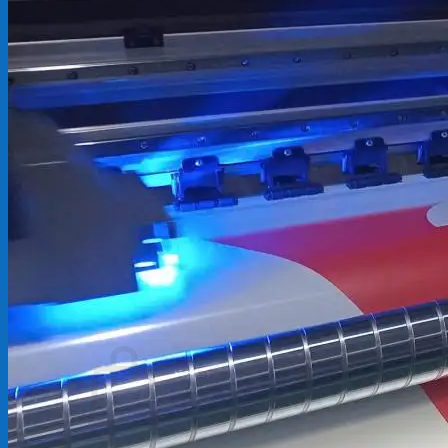
Backdrop
In Tem Nhãn
In Decal
Tin tức
Tin Tức In Kỹ Thuật Số
Tin Tức In UV
Tin tức công ty
Tuyển dụng
Câu hỏi thường gặp
Liên hệ
Tìm
kiếm:
Giỏ hàng /
0
₫