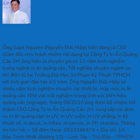
Nguyễn Đức Hiệp
Ông Sape Nguyen (Nguyễn Đức Hiệp) hiện đang là CEO
Giám đốc chịu trách nhiệm nội dung tại Công Ty In Ấn Quảng
Cáo 2H, ông hiện là chuyên gia có 12 năm kinh nghiệm
trong ngành in ấn quảng cáo. Tốt nghiệp chuyên ngành cơ
khí điện tử tại Trường Đại Học Sư Phạm Kỹ Thuật TPHCM
với thời gian đào tạo 4,5 năm. Ông Nguyễn Đức Hiệp có
nhiều năm kinh nghiệm chuyên các thiết bị, máy móc in ấn
quảng cáo. Nhờ vào trải nghiệm trong lĩnh vực biển hiệu
quảng cáo (signage), tháng 09/2016 ông được bổ nhiệm trở
thành CEO Công Ty In Ấn Quảng Cáo 2H, cung cấp các dịch
vụ in ấn quảng cáo: in UV, in UV cuộn, in UV phẳng, in kỹ
thuật số, in decal, in hiflex, in canvas, in PP, standee. Thông
tin liên hệ: + Số điện thoại: 0933346474 + Địa chỉ: 1A –
Đào Trinh Nhất (Đường 11) – Linh Tây – Thủ Đức – TPHCM