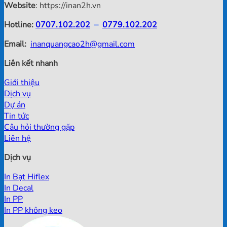
Website
: https://inan2h.vn
Hotline:
0707.102.202
–
0779.102.202
Email:
inanquangcao2h@gmail.com
Liên kết nhanh
Giới thiệu
Dịch vụ
Dự án
Tin tức
Câu hỏi thường gặp
Liên hệ
Dịch vụ
In Bạt Hiflex
In Decal
In PP
In PP không keo