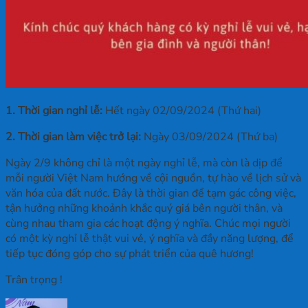
1. Thời gian nghỉ lễ:
Hết ngày 02/09/2024 (Thứ hai)
2. Thời gian làm việc trở lại:
Ngày 03/09/2024 (Thứ ba)
Ngày 2/9 không chỉ là một ngày nghỉ lễ, mà còn là dịp để
mỗi người Việt Nam hướng về cội nguồn, tự hào về lịch sử và
văn hóa của đất nước. Đây là thời gian để tạm gác công việc,
tận hưởng những khoảnh khắc quý giá bên người thân, và
cùng nhau tham gia các hoạt động ý nghĩa. Chúc mọi người
có một kỳ nghỉ lễ thật vui vẻ, ý nghĩa và đầy năng lượng, để
tiếp tục đóng góp cho sự phát triển của quê hương!
Trân trọng !