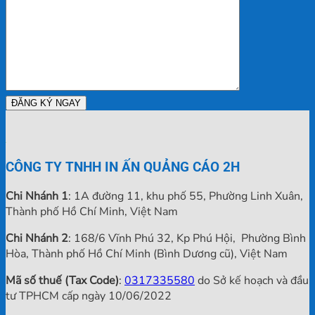
Ngay
Trọn
Lượng
Gói,
Nhất
Mới
Tại
Cập
TPHCM
Nhật
CÔNG TY TNHH IN ẤN QUẢNG CÁO 2H
Chi Nhánh 1
: 1A đường 11, khu phố 55, Phường Linh Xuân,
Thành phố Hồ Chí Minh, Việt Nam
Chi Nhánh 2
: 168/6 Vĩnh Phú 32, Kp Phú Hội, Phường Bình
Hòa, Thành phố Hồ Chí Minh (Bình Dương cũ), Việt Nam
Mã số thuế (Tax Code)
:
0317335580
do Sở kế hoạch và đầu
tư TPHCM cấp ngày 10/06/2022