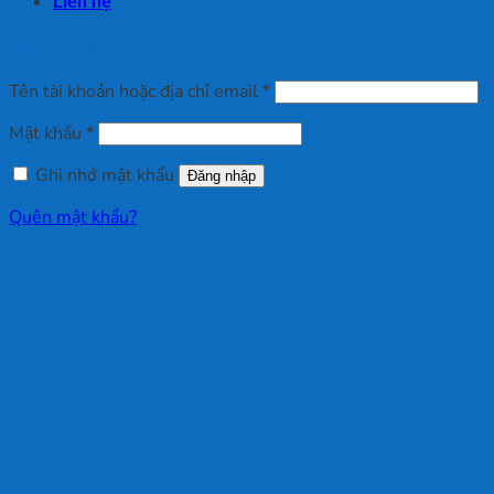
Liên hệ
Đăng nhập
Bắt
Tên tài khoản hoặc địa chỉ email
*
buộc
Bắt
Mật khẩu
*
buộc
Ghi nhớ mật khẩu
Đăng nhập
Quên mật khẩu?