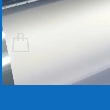
Chưa có sản phẩm trong giỏ hàng.
Quay trở lại cửa hàng
Giỏ hàng
Chưa có sản phẩm trong giỏ hàng.
Quay trở lại cửa hàng
Công Ty In Ấn Quảng Cáo 2H Thông
Báo Nghỉ Lễ 02/09/2024