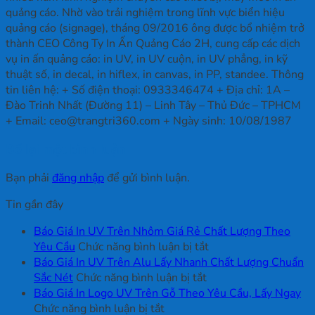
quảng cáo. Nhờ vào trải nghiệm trong lĩnh vực biển hiệu
quảng cáo (signage), tháng 09/2016 ông được bổ nhiệm trở
thành CEO Công Ty In Ấn Quảng Cáo 2H, cung cấp các dịch
vụ in ấn quảng cáo: in UV, in UV cuộn, in UV phẳng, in kỹ
thuật số, in decal, in hiflex, in canvas, in PP, standee. Thông
tin liên hệ: + Số điện thoại: 0933346474 + Địa chỉ: 1A –
Đào Trinh Nhất (Đường 11) – Linh Tây – Thủ Đức – TPHCM
+ Email: ceo@trangtri360.com + Ngày sinh: 10/08/1987
Để lại một bình luận
Bạn phải
đăng nhập
để gửi bình luận.
Tin gần đây
Báo Giá In UV Trên Nhôm Giá Rẻ Chất Lượng Theo
ở
Yêu Cầu
Chức năng bình luận bị tắt
Báo
Báo Giá In UV Trên Alu Lấy Nhanh Chất Lượng Chuẩn
ở
Giá
Sắc Nét
Chức năng bình luận bị tắt
Báo
In
Báo Giá In Logo UV Trên Gỗ Theo Yêu Cầu, Lấy Ngay
ở
Giá
UV
Chức năng bình luận bị tắt