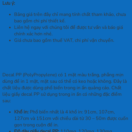
Lưu ý:
Bảng giá trên đây chỉ mang tính chất tham khảo, chưa
bao gồm chi phí thiết kế.
Liên hệ ngay với chúng tôi để được tư vấn và báo giá
chính xác hơn nhé.
Giá chưa bao gồm thuế VAT, chi phí vận chuyển.
Decal in PP ngoài trời có kích thước như
thế nào?
Decal PP (PolyPropylene) có 1 mặt màu trắng, phẳng mịn
dùng để in 1 mặt, mặt sau có thể có keo hoặc không. Đây là
chất liệu được dùng phổ biến trong in ấn quảng cáo. Chất
liệu giấy decal PP sử dụng trong in ấn có những đặc điểm
sau:
Khổ in:
Phổ biến nhất là 4 khổ in: 91cm, 107cm,
127cm và 151cm với chiều dài từ 30 – 50m được cuốn
gọn trong cuộn để in.
Độ dày giấy decal PP:
110mg, 120mg, 130mg,