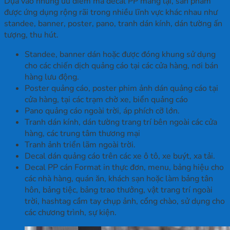
Dựa vào những ưu điểm mà decal PP mang lại, sản phẩm
được ứng dụng rộng rãi trong nhiều lĩnh vực khác nhau như
standee, banner, poster, pano, tranh dán kính, dán tường ấn
tượng, thu hút.
Standee, banner dán hoặc được đóng khung sử dụng
cho các chiến dịch quảng cáo tại các cửa hàng, nơi bán
hàng lưu động.
Poster quảng cáo, poster phim ảnh dán quảng cáo tại
cửa hàng, tại các trạm chờ xe, biển quảng cáo
Pano quảng cáo ngoài trời, áp phích cỡ lớn.
Tranh dán kính, dán tường trang trí bên ngoài các cửa
hàng, các trung tâm thương mại
Tranh ảnh triển lãm ngoài trời.
Decal dán quảng cáo trên các xe ô tô, xe buýt, xa tải.
Decal PP cán Format in thực đơn, menu, bảng hiệu cho
các nhà hàng, quán ăn, khách sạn hoặc làm bảng tân
hôn, bảng tiệc, bảng trao thưởng, vật trang trí ngoài
trời, hashtag cầm tay chụp ảnh, cổng chào, sử dụng cho
các chương trình, sự kiện.