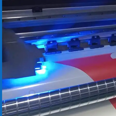
Backdrop
In Tem Nhãn
In Decal
Tin tức
Tin Tức In Kỹ Thuật Số
Tin Tức In UV
Tin tức công ty
Tuyển dụng
Câu hỏi thường gặp
Liên hệ
Tìm
kiếm:
Giỏ hàng /
0
₫