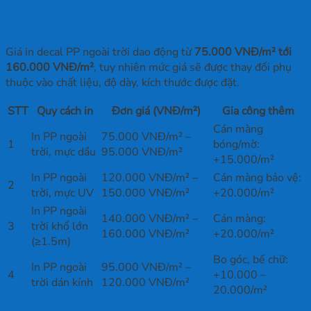
In decal PP ngoài trời tại In Ấn Quảng
Cáo 2H có giá bao nhiêu?
Giá in decal PP ngoài trời dao động từ
75.000 VNĐ/m² tới
160.000 VNĐ/m²
, tuy nhiên mức giá sẽ được thay đổi phụ
thuộc vào chất liệu, độ dày, kích thước được đặt.
STT
Quy cách in
Đơn giá (VNĐ/m²)
Gia công thêm
Cán màng
In PP ngoài
75.000 VNĐ/m² –
1
bóng/mờ:
trời, mực dầu
95.000 VNĐ/m²
+15.000/m²
In PP ngoài
120.000 VNĐ/m² –
Cán màng bảo vệ:
2
trời, mực UV
150.000 VNĐ/m²
+20.000/m²
In PP ngoài
140.000 VNĐ/m² –
Cán màng:
3
trời khổ lớn
160.000 VNĐ/m²
+20.000/m²
(≥1.5m)
Bo góc, bế chữ:
In PP ngoài
95.000 VNĐ/m² –
4
+10.000 –
trời dán kính
120.000 VNĐ/m²
20.000/m²