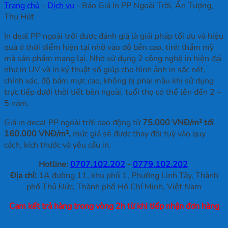
Trang chủ
-
Dịch vụ
-
Báo Giá In PP Ngoài Trời, Ấn Tượng,
Thu Hút
In deal PP ngoài trời được đánh giá là giải pháp tối ưu và hiệu
quả ở thời điểm hiện tại nhờ vào độ bền cao, tính thẩm mỹ
mà sản phẩm mang lại. Nhờ sử dụng 2 công nghệ in hiện đại
như in UV và in kỹ thuật số giúp cho hình ảnh in sắc nét,
chính xác, độ bám mực cao, không bị phai màu khi sử dụng
trực tiếp dưới thời tiết bên ngoài, tuổi thọ có thể lên đến 2 –
5 năm.
Giá in decal PP ngoài trời dao động từ
75.000 VNĐ/m² tới
160.000 VNĐ/m²,
mức giá sẽ được thay đổi tuỳ vào quy
cách, kích thước và yêu cầu in.
Hotline:
0707.102.202
-
0779.102.202
Địa chỉ:
1A đường 11, khu phố 1, Phường Linh Tây, Thành
phố Thủ Đức, Thành phố Hồ Chí Minh, Việt Nam
Cam kết trả hàng trong vòng 2h từ khi tiếp nhận đơn hàng