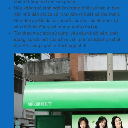
nhiều thông tin trên sản phẩm.
Nếu không có kinh nghiệm trong thiết kế bản in bạn
nên nhờ đến các cơ sở in tư vấn và thiết kế cho mình.
Nên đưa ra đầy đủ và chi tiết các yêu cầu để được tư
vấn thiết kế đúng với mong muốn của bạn.
Tùy theo mục đích sử dụng, yêu cầu về độ bền, chất
lượng, sự sắc nét của bản in, chi phí mà lựa chọn chất
liệu PP, công nghệ in thích hợp nhất.