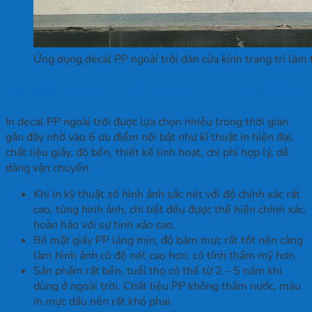
Ứng dụng decal PP ngoài trời dán cửa kính trang trí làm
Tại sao nên chọn In decal PP ngoài trời?
In decal PP ngoài trời được lựa chọn nhiều trong thời gian
gần đây nhờ vào 6 ưu điểm nổi bật như kĩ thuật in hiện đại,
chất liệu giấy, độ bền, thiết kế linh hoạt, chi phí hợp lý, dễ
dàng vận chuyển.
Khi in kỹ thuật số hình ảnh sắc nét với độ chính xác rất
cao, từng hình ảnh, chi tiết đều được thể hiện chính xác,
hoàn hảo với sự tinh xảo cao.
Bề mặt giấy PP láng mịn, độ bám mực rất tốt nên càng
làm hình ảnh có độ nét cao hơn, có tính thẩm mỹ hơn.
Sản phẩm rất bền, tuổi thọ có thể từ 2 – 5 năm khi
dùng ở ngoài trời. Chất liệu PP không thấm nước, màu
in mực dầu nên rất khó phai.