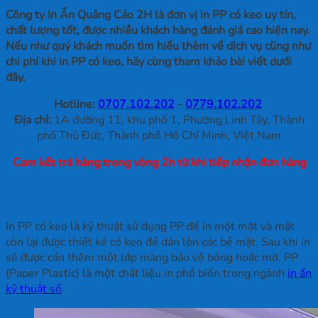
Công ty In Ấn Quảng Cáo 2H là đơn vị in PP có keo uy tín,
chất lượng tốt, được nhiều khách hàng đánh giá cao hiện nay.
Nếu như quý khách muốn tìm hiểu thêm về dịch vụ cũng như
chi phí khi in PP có keo, hãy cùng tham khảo bài viết dưới
đây.
Hotline:
0707.102.202
-
0779.102.202
Địa chỉ:
1A đường 11, khu phố 1, Phường Linh Tây, Thành
phố Thủ Đức, Thành phố Hồ Chí Minh, Việt Nam
Cam kết trả hàng trong vòng 2h từ khi tiếp nhận đơn hàng
In PP có keo là gì?
In PP có keo là kỹ thuật sử dụng PP để in một mặt và mặt
còn lại được thiết kế có keo để dán lên các bề mặt. Sau khi in
sẽ được cán thêm một lớp màng bảo vệ bóng hoặc mờ. PP
(Paper Plastic) là một chất liệu in phổ biến trong ngành
in ấn
kỹ thuật số
.