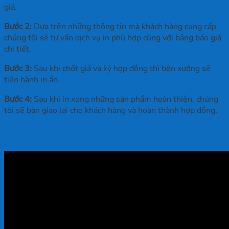
giá.
Bước 2:
Dựa trên những thông tin mà khách hàng cung cấp
chúng tôi sẽ tư vấn dịch vụ in phù hợp cùng với bảng báo giá
chi tiết.
Bước 3:
Sau khi chốt giá và ký hợp đồng thì bên xưởng sẽ
tiến hành in ấn.
Bước 4:
Sau khi in xong những sản phẩm hoàn thiện, chúng
tôi sẽ bàn giao lại cho khách hàng và hoàn thành hợp đồng.
Video in pp có keo tại In Ấn 2H