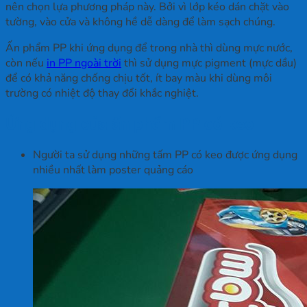
nên chọn lựa phương pháp này. Bởi vì lớp kéo dán chặt vào
tường, vào cửa và không hề dễ dàng để làm sạch chúng.
Ấn phẩm PP khi ứng dụng để trong nhà thì dùng mực nước,
còn nếu
in PP ngoài trời
thì sử dụng mực pigment (mực dầu)
để có khả năng chống chịu tốt, ít bay màu khi dùng môi
trường có nhiệt độ thay đổi khắc nghiệt.
Ứng dụng của ấn phẩm PP có keo
Người ta sử dụng những tấm PP có keo được ứng dụng
nhiều nhất làm poster quảng cáo