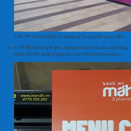
Tấm PP có keo được sử dụng tại Trung tâm mua sắm
In PP để làm tranh ảnh, trang trí cho nhà cửa, cửa hàng,
quán cà phê, quầy trưng bày hay những showroom,….