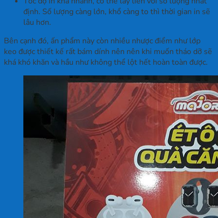
Tốc độ in khá nhanh, có thể lấy liền với số lượng nhất
định. Số lượng càng lớn, khổ càng to thì thời gian in sẽ
lâu hơn.
Bên cạnh đó, ấn phẩm này còn nhiều nhược điểm như lớp
keo được thiết kế rất bám dính nên nên khi muốn tháo dỡ sẽ
khá khó khăn và hầu như không thể lột hết hoàn toàn được.