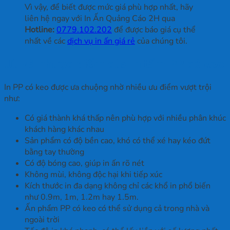
Vì vậy, để biết được mức giá phù hợp nhất, hãy
liên hệ ngay với In Ấn Quảng Cáo 2H qua
Hotline:
0779.102.202
để được báo giá cụ thể
nhất về các
dịch vụ in ấn giá rẻ
của chúng tôi.
Ưu và nhược điểm của in tấm PP có keo
In PP có keo được ưa chuộng nhờ nhiều ưu điểm vượt trội
như:
Có giá thành khá thấp nên phù hợp với nhiều phân khúc
khách hàng khác nhau
Sản phẩm có độ bền cao, khó có thể xé hay kéo đứt
bằng tay thường
Có độ bóng cao, giúp in ấn rõ nét
Không mùi, không độc hại khi tiếp xúc
Kích thước in đa dạng không chỉ các khổ in phổ biến
như 0.9m, 1m, 1.2m hay 1.5m.
Ấn phẩm PP có keo có thể sử dụng cả trong nhà và
ngoài trời