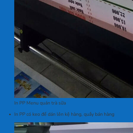
In PP Menu quán trà sữa
In PP có keo để dán lên kệ hàng, quầy bán hàng