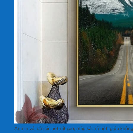
Ảnh in với độ sắc nét rất cao, màu sắc rõ nét, giúp khôn