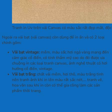
Tranh in Uv trên vải Canvas có màu sắc rất đẹp mắt, độc
Ngoài ra vải bạt (vải canvas) còn dùng để in ấn và có 2 loại
chính gồm:
Vải bạt vintage:
mềm, màu sắc hơi ngả vàng mang đến
cảm giác cổ điển, có tính thẩm mỹ cao do đó được ưa
chuộng in các loại tranh canvas, ảnh nghệ thuật có hơi
hướng cổ điển, vintage.
Vải bạt trắng:
chất vải mềm, hơi thô, màu trắng tinh
nên tranh ảnh khi in lên màu rất sắc nét,… tranh vẽ,
hoa văn sau khi in còn có thể gia công làm các sản
phẩm thời trang.
Báo giá in UV trên vải Canvas tại In Ấn
Quảng Cáo 2H