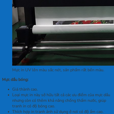
Mực in UV lên màu sắc nét, sản phẩm rất bền màu.
Mực dầu bóng:
Giá thành cao.
Loại mực in này sở hữu tất cả các ưu điểm của mực dầu
nhưng còn có thêm khả năng chống thấm nước, giúp
tranh in có độ bóng cao.
Thích hợp in tranh ảnh sử dụng ở nơi có độ ẩm cao.