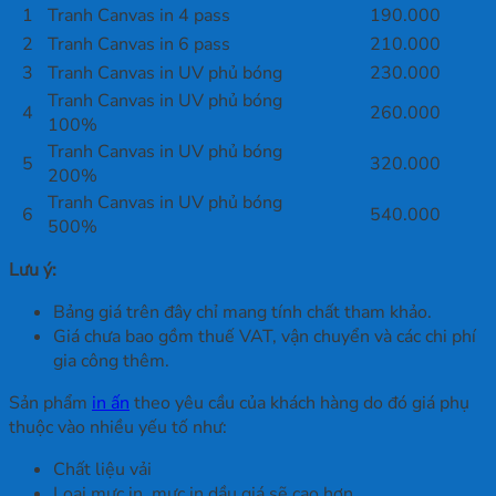
1
Tranh Canvas in 4 pass
190.000
2
Tranh Canvas in 6 pass
210.000
3
Tranh Canvas in UV phủ bóng
230.000
Tranh Canvas in UV phủ bóng
4
260.000
100%
Tranh Canvas in UV phủ bóng
5
320.000
200%
Tranh Canvas in UV phủ bóng
6
540.000
500%
Lưu ý:
Bảng giá trên đây chỉ mang tính chất tham khảo.
Giá chưa bao gồm thuế VAT, vận chuyển và các chi phí
gia công thêm.
Sản phẩm
in ấn
theo yêu cầu của khách hàng do đó giá phụ
thuộc vào nhiều yếu tố như:
Chất liệu vải
Loại mực in, mực in dầu giá sẽ cao hơn.