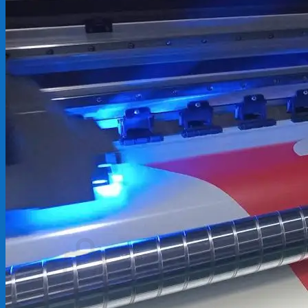
Backdrop
In Tem Nhãn
In Decal
Tin tức
Tin Tức In Kỹ Thuật Số
Tin Tức In UV
Tin tức công ty
Tuyển dụng
Câu hỏi thường gặp
Liên hệ
Tìm
kiếm:
Giỏ hàng /
0
₫