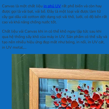
Canvas là một chất liệu
in phủ UV
rất phổ biến và còn hay
được gọi là vải bạt, vải bố. Đây là một loại vải được làm từ
cây gai dầu vải cotton dệt dạng sợi vải thô, lưới, có độ bền rất
cao và khả năng chống nước tốt.
Chất liệu vải Canvas khi in có thể khô ngay lập tức sau khi
qua hệ thống sấy khô của máy in UV. Sản phẩm có thể sấy và
tạo nên nhiều hiệu ứng đẹp mắt như bóng, in nổi, in UV cát,
in UV metal,…