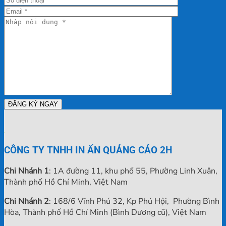
Yêu
Nhãn
Chuẩn
Sắc
Cầu
Cầu,
Decal
Sắc
Nét
Lấy
Cuộn
Nét
Chất
Ngay
Trọn
Lượng
Gói,
Nhất
Mới
Tại
Cập
TPHCM
Nhật
CÔNG TY TNHH IN ẤN QUẢNG CÁO 2H
Chi Nhánh 1
: 1A đường 11, khu phố 55, Phường Linh Xuân,
Thành phố Hồ Chí Minh, Việt Nam
Chi Nhánh 2
: 168/6 Vĩnh Phú 32, Kp Phú Hội, Phường Bình
Hòa, Thành phố Hồ Chí Minh (Bình Dương cũ), Việt Nam