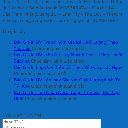
thuật số, in decal, in hiflex, in canvas, in PP, standee. Thông
tin liên hệ: + Số điện thoại: 0933346474 + Địa chỉ: 1A –
Đào Trinh Nhất (Đường 11) – Linh Tây – Thủ Đức – TPHCM
+ Email: ceo@trangtri360.com + Ngày sinh: 10/08/1987
Tin gần đây
Báo Giá In UV Trên Nhôm Giá Rẻ Chất Lượng Theo
ở
Yêu Cầu
Chức năng bình luận bị tắt
Báo
Báo Giá In UV Trên Alu Lấy Nhanh Chất Lượng Chuẩn
ở
Giá
Sắc Nét
Chức năng bình luận bị tắt
Báo
In
Báo Giá In Logo UV Trên Gỗ Theo Yêu Cầu, Lấy Ngay
ở
Giá
UV
Chức năng bình luận bị tắt
Báo
In
Trên
Báo Giá In UV Lên Inox Sắc Nét Chất Lượng Nhất Tại
Giá
UV
ở
Nhôm
TPHCM
Chức năng bình luận bị tắt
In
Trên
Báo
Giá
Báo Giá In Tem Nhãn Decal Cuộn Trọn Gói, Mới Cập
Logo
ở
Alu
Giá
Rẻ
Nhật
Chức năng bình luận bị tắt
UV
Báo
Lấy
In
Chất
Trên
Giá
Nhanh
UV
Lượng
ĐĂNG KÝ TƯ VẤN
Gỗ
In
Chất
Lên
Theo
Theo
Tem
Lượng
Inox
Yêu