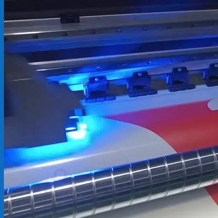
Backdrop
In Tem Nhãn
In Decal
Tin tức
Tin Tức In Kỹ Thuật Số
Tin Tức In UV
Tin tức công ty
Tuyển dụng
Câu hỏi thường gặp
Liên hệ
Tìm
kiếm:
Giỏ hàng /
0
₫