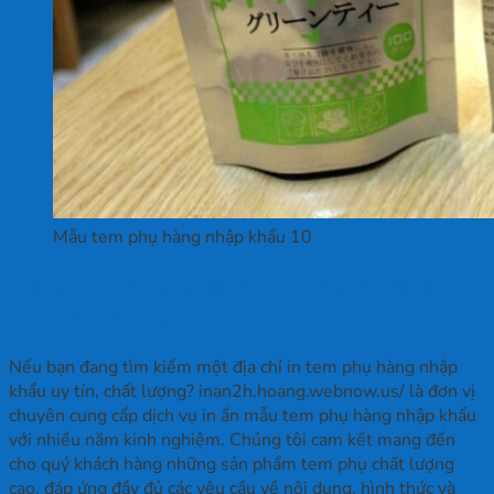
Mẫu tem phụ hàng nhập khẩu 10
Địa chỉ in tem phụ hàng nhập khẩu uy
tín chất lượng
Nếu bạn đang tìm kiếm một địa chỉ in tem phụ hàng nhập
khẩu uy tín, chất lượng? inan2h.hoang.webnow.us/ là đơn vị
chuyên cung cấp dịch vụ in ấn mẫu tem phụ hàng nhập khẩu
với nhiều năm kinh nghiệm. Chúng tôi cam kết mang đến
cho quý khách hàng những sản phẩm tem phụ chất lượng
cao, đáp ứng đầy đủ các yêu cầu về nội dung, hình thức và