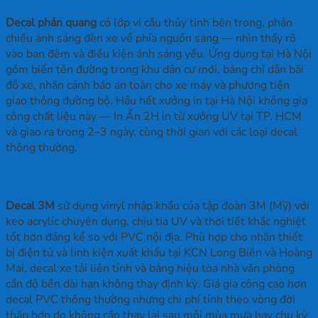
Decal phản quang
có lớp vi cầu thủy tinh bên trong, phản
chiếu ánh sáng đèn xe về phía nguồn sáng — nhìn thấy rõ
vào ban đêm và điều kiện ánh sáng yếu. Ứng dụng tại Hà Nội
gồm biển tên đường trong khu dân cư mới, bảng chỉ dẫn bãi
đỗ xe, nhãn cảnh báo an toàn cho xe máy và phương tiện
giao thông đường bộ. Hầu hết xưởng in tại Hà Nội không gia
công chất liệu này — In Ấn 2H in từ xưởng UV tại TP. HCM
và giao ra trong 2–3 ngày, cùng thời gian với các loại decal
thông thường.
Decal 3M cao cấp
Decal 3M
sử dụng vinyl nhập khẩu của tập đoàn 3M (Mỹ) với
keo acrylic chuyên dụng, chịu tia UV và thời tiết khắc nghiệt
tốt hơn đáng kể so với PVC nội địa. Phù hợp cho nhãn thiết
bị điện tử và linh kiện xuất khẩu tại KCN Long Biên và Hoàng
Mai, decal xe tải liên tỉnh và bảng hiệu tòa nhà văn phòng
cần độ bền dài hạn không thay định kỳ. Giá gia công cao hơn
decal PVC thông thường nhưng chi phí tính theo vòng đời
thấp hơn do không cần thay lại sau mỗi mùa mưa hay chu kỳ