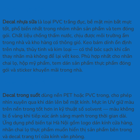
Decal nhựa sữa
Decal nhựa sữa
là loại PVC trắng đục, bề mặt mịn bắt mực
tốt, phổ biến nhất trong nhóm nhãn sản phẩm và tem đóng
gói. Chất liệu chống thấm nước, chịu được môi trường ẩm
trong nhà và kho hàng có thông gió. Keo bám dính ổn định
trên nhựa, thủy tinh và kim loại — có thể bóc sạch khi cần
thay nhãn mà không để lại vết keo. Phù hợp nhất cho nhãn
chai lọ, hộp mỹ phẩm, tem dán sản phẩm thực phẩm đóng
gói và sticker khuyến mãi trong nhà.
Decal trong suốt
Decal trong suốt
dùng nền PET hoặc PVC trong, cho phép
nhìn xuyên qua khi dán lên bề mặt kính. Mực in UV giữ màu
trên nền trong tốt hơn in kỹ thuật số solvent — màu không
bị ố vàng khi tiếp xúc ánh sáng mạnh trong thời gian dài.
Ứng dụng phổ biến tại Hà Nội gồm logo dán kính cửa hàng,
nhãn chai lọ thực phẩm muốn hiển thị sản phẩm bên trong
và decal trang trí cửa kính văn phòng.