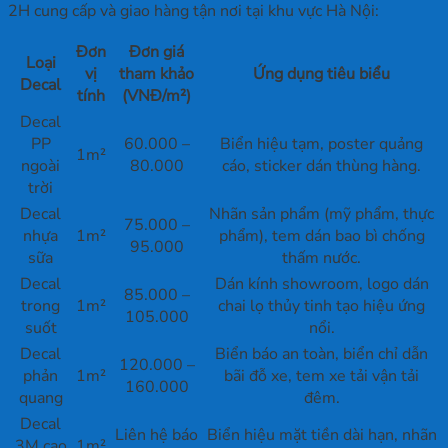
2H cung cấp và giao hàng tận nơi tại khu vực Hà Nội:
Đơn
Đơn giá
Loại
vị
tham khảo
Ứng dụng tiêu biểu
Decal
tính
(VNĐ/m²)
Decal
PP
60.000 –
Biển hiệu tạm, poster quảng
1m²
ngoài
80.000
cáo, sticker dán thùng hàng.
trời
Decal
Nhãn sản phẩm (mỹ phẩm, thực
75.000 –
nhựa
1m²
phẩm), tem dán bao bì chống
95.000
sữa
thấm nước.
Decal
Dán kính showroom, logo dán
85.000 –
trong
1m²
chai lọ thủy tinh tạo hiệu ứng
105.000
suốt
nổi.
Decal
Biển báo an toàn, biển chỉ dẫn
120.000 –
phản
1m²
bãi đỗ xe, tem xe tải vận tải
160.000
quang
đêm.
Decal
Liên hệ báo
Biển hiệu mặt tiền dài hạn, nhãn
3M cao
1m²