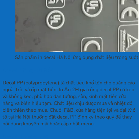
Sản phẩm in decal Hà Nội ứng dụng chất liệu trong suốt
Decal PP ngoài trời
Decal PP
(polypropylene) là chất liệu khổ lớn cho quảng cáo
ngoài trời và ốp mặt tiền. In Ấn 2H gia công decal PP có keo
và không keo, phù hợp dán tường, sàn, kính mặt tiền cửa
hàng và biển hiệu tạm. Chất liệu chịu được mưa và nhiệt độ
biến thiên theo mùa. Chuỗi F&B, cửa hàng tiện lợi và đại lý ô
tô tại Hà Nội thường đặt decal PP định kỳ theo quý để thay
nội dung khuyến mãi hoặc cập nhật menu.
Decal phản quang