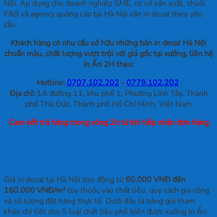
Nội. Áp dụng cho doanh nghiệp SME, cơ sở sản xuất, chuỗi
F&B và agency quảng cáo tại Hà Nội cần in decal theo yêu
cầu.
Khách hàng có nhu cầu sở hữu những bản in decal Hà Nội
chuẩn màu, chất lượng vượt trội với giá gốc tại xưởng, liên hệ
In Ấn 2H theo:
Hotline:
0707.102.202
-
0779.102.202
Địa chỉ:
1A đường 11, khu phố 1, Phường Linh Tây, Thành
phố Thủ Đức, Thành phố Hồ Chí Minh, Việt Nam
Cam kết trả hàng trong vòng 2h từ khi tiếp nhận đơn hàng
Giá in decal Hà Nội hiện nay là bao
nhiêu?
Giá in decal tại Hà Nội dao động từ
60.000 VNĐ đến
160.000 VNĐ/m²
tùy thuộc vào chất liệu, quy cách gia công
và số lượng đặt hàng thực tế. Dưới đây là bảng giá tham
khảo chi tiết cho 5 loại chất liệu phổ biến được xưởng In Ấn