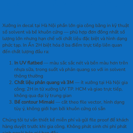
Tại sao chọn In Ấn 2H thay vì xưởng Hà
Nội?
Xưởng in decal tại Hà Nội phần lớn gia công bằng in kỹ thuật
số solvent và bế khuôn cứng — phù hợp đơn đồng nhất số
lượng lớn nhưng hạn chế với chất liệu đặc biệt và hình dạng
phức tạp. In Ấn 2H biệt hóa ở ba điểm trực tiếp liên quan
đến chất lượng đầu ra:
In UV flatbed
— màu sắc sắc nét và bền màu hơn trên
nhựa sữa, trong suốt và phản quang so với in solvent
thông thường
Chất liệu phản quang và 3M
— ít xưởng tại Hà Nội gia
công; 2H in từ xưởng UV TP. HCM và giao trực tiếp,
không qua đại lý trung gian
Bế contour Mimaki
— cắt theo file vector, hình dạng
tùy ý, không giới hạn bởi khuôn cứng có sẵn
Chúng tôi tư vấn thiết kế miễn phí và gửi file proof để khách
hàng duyệt trước khi gia công. Không phát sinh chi phí phát
sinh ngoài báo giá ban đầu.