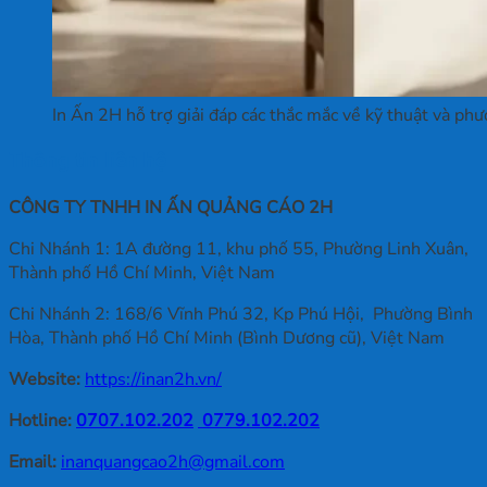
In Ấn 2H hỗ trợ giải đáp các thắc mắc về kỹ thuật và ph
Thông tin liên hệ
CÔNG TY TNHH IN ẤN QUẢNG CÁO 2H
Chi Nhánh 1: 1A đường 11, khu phố 55, Phường Linh Xuân,
Thành phố Hồ Chí Minh, Việt Nam
Chi Nhánh 2: 168/6 Vĩnh Phú 32, Kp Phú Hội, Phường Bình
Hòa, Thành phố Hồ Chí Minh (Bình Dương cũ), Việt Nam
Website:
https://inan2h.vn/
Hotline:
0707.102.202
0779.102.202
Email:
inanquangcao2h@gmail.com