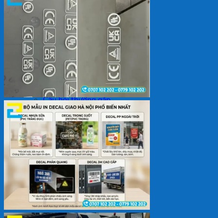
Backdrop
In Tem Nhãn
In Decal
Tin tức
Tin Tức In Kỹ Thuật Số
Tin Tức In UV
Tin tức công ty
Tuyển dụng
Câu hỏi thường gặp
Liên hệ
Tìm
kiếm:
Giỏ hàng /
0
₫