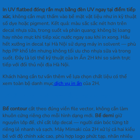
In UV flatbed đóng rắn mực bằng đèn UV ngay tại điểm tiếp
xúc
, không cần mực thấm vào bề mặt vật liệu như in kỹ thuật
số dye hoặc pigment. Kết quả: màu sắc sắc nét hơn trên
decal nhựa sữa, trong suốt và phản quang; không bị loang
hay nhòe mực khi tiếp xúc nước ngay sau khi in xong. Hầu
hết xưởng in decal tại Hà Nội sử dụng máy in solvent — phù
hợp PP khổ lớn nhưng không tối ưu cho nhựa sữa và trong
suốt. Đây là lợi thế kỹ thuật của In Ấn 2H khi so sánh trực
tiếp với đối thủ nội địa Hà Nội.
Khách hàng cần tư vấn thêm về lựa chọn chất liệu có thể
xem toàn bộ danh mục
dịch vụ in ấn
của 2H.
Bế cắt contour và demi bằng máy Mimaki
Bế contour
cắt theo đúng viền file vector, không cần làm
khuôn cứng riêng cho mỗi hình dạng mới.
Bế demi
giữ
nguyên lớp đế, chỉ cắt lớp decal — người dán bóc từng tờ
riêng lẻ nhanh và sạch. Máy Mimaki của 2H xử lý cả hai kiểu
bế với độ chính xác cao, phù hợp logo phức tạp, nhãn nhiều