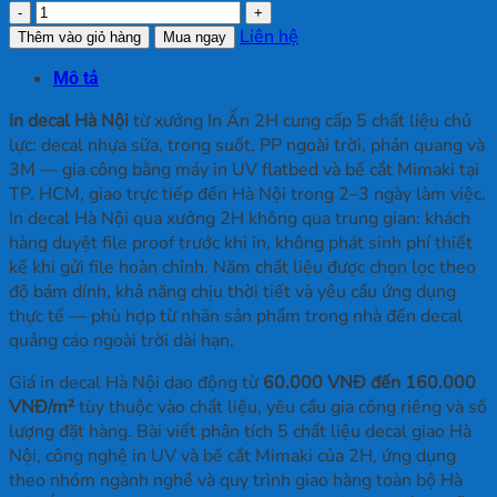
In
Decal
Liên hệ
Thêm vào giỏ hàng
Mua ngay
Hà
Mô tả
Nội
số
In decal Hà Nội
từ xưởng In Ấn 2H cung cấp 5 chất liệu chủ
lượng
lực: decal nhựa sữa, trong suốt, PP ngoài trời, phản quang và
3M — gia công bằng máy in UV flatbed và bế cắt Mimaki tại
TP. HCM, giao trực tiếp đến Hà Nội trong 2–3 ngày làm việc.
In decal Hà Nội qua xưởng 2H không qua trung gian: khách
hàng duyệt file proof trước khi in, không phát sinh phí thiết
kế khi gửi file hoàn chỉnh. Năm chất liệu được chọn lọc theo
độ bám dính, khả năng chịu thời tiết và yêu cầu ứng dụng
thực tế — phù hợp từ nhãn sản phẩm trong nhà đến decal
quảng cáo ngoài trời dài hạn.
Giá in decal Hà Nội dao động từ
60.000 VNĐ đến 160.000
VNĐ/m²
tùy thuộc vào chất liệu, yêu cầu gia công riêng và số
lượng đặt hàng. Bài viết phân tích 5 chất liệu decal giao Hà
Nội, công nghệ in UV và bế cắt Mimaki của 2H, ứng dụng
theo nhóm ngành nghề và quy trình giao hàng toàn bộ Hà