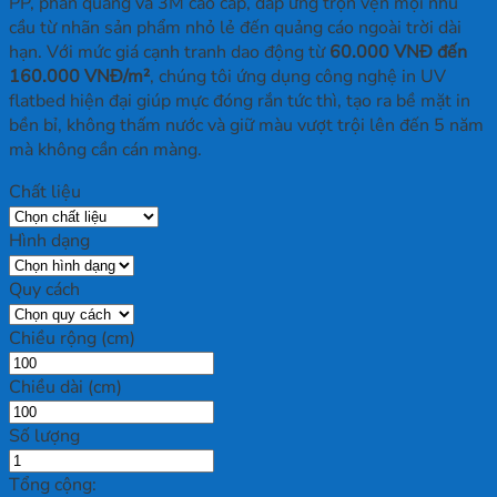
PP, phản quang và 3M cao cấp, đáp ứng trọn vẹn mọi nhu
cầu từ nhãn sản phẩm nhỏ lẻ đến quảng cáo ngoài trời dài
hạn. Với mức giá cạnh tranh dao động từ
60.000 VNĐ đến
160.000 VNĐ/m²
, chúng tôi ứng dụng công nghệ in UV
flatbed hiện đại giúp mực đóng rắn tức thì, tạo ra bề mặt in
bền bỉ, không thấm nước và giữ màu vượt trội lên đến 5 năm
mà không cần cán màng.
Chất liệu
Hình dạng
Quy cách
Chiều rộng (cm)
Chiều dài (cm)
Số lượng
Tổng cộng: