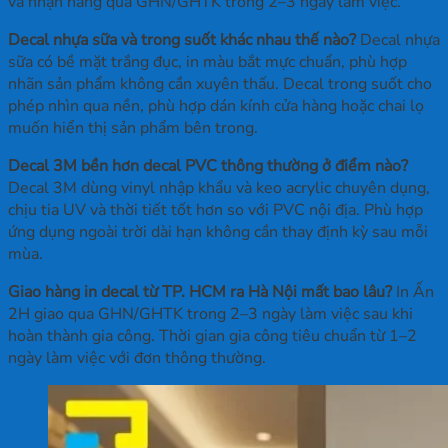
và nhận hàng qua GHN/GHTK trong 2–3 ngày làm việc.
Decal nhựa sữa và trong suốt khác nhau thế nào?
Decal nhựa
sữa có bề mặt trắng đục, in màu bắt mực chuẩn, phù hợp
nhãn sản phẩm không cần xuyên thấu. Decal trong suốt cho
phép nhìn qua nền, phù hợp dán kính cửa hàng hoặc chai lọ
muốn hiển thị sản phẩm bên trong.
Decal 3M bền hơn decal PVC thông thường ở điểm nào?
Decal 3M dùng vinyl nhập khẩu và keo acrylic chuyên dụng,
chịu tia UV và thời tiết tốt hơn so với PVC nội địa. Phù hợp
ứng dụng ngoài trời dài hạn không cần thay định kỳ sau mỗi
mùa.
Giao hàng in decal từ TP. HCM ra Hà Nội mất bao lâu?
In Ấn
2H giao qua GHN/GHTK trong 2–3 ngày làm việc sau khi
hoàn thành gia công. Thời gian gia công tiêu chuẩn từ 1–2
ngày làm việc với đơn thông thường.