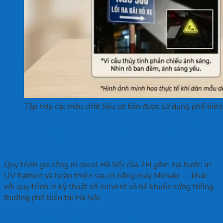
Tập hợp các mẫu chất liệu cơ bản được sử dụng phổ biến 
Quy trình gia công in decal Hà Nội gồm
những bước nào?
Quy trình gia công in decal Hà Nội của 2H gồm hai bước: in
UV flatbed và hoàn thiện sau in bằng máy Mimaki — khác
với quy trình in kỹ thuật số solvent và bế khuôn cứng thông
thường phổ biến tại Hà Nội.
In UV flatbed — lợi thế so với in kỹ thuật số