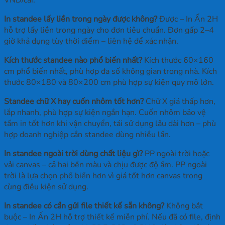
In standee lấy liền trong ngày được không?
Được – In Ấn 2H
hỗ trợ lấy liền trong ngày cho đơn tiêu chuẩn. Đơn gấp 2–4
giờ khả dụng tùy thời điểm – liên hệ để xác nhận.
Kích thước standee nào phổ biến nhất?
Kích thước 60×160
cm phổ biến nhất, phù hợp đa số không gian trong nhà. Kích
thước 80×180 và 80×200 cm phù hợp sự kiện quy mô lớn.
Standee chữ X hay cuốn nhôm tốt hơn?
Chữ X giá thấp hơn,
lắp nhanh, phù hợp sự kiện ngắn hạn. Cuốn nhôm bảo vệ
tấm in tốt hơn khi vận chuyển, tái sử dụng lâu dài hơn – phù
hợp doanh nghiệp cần standee dùng nhiều lần.
In standee ngoài trời dùng chất liệu gì?
PP ngoài trời hoặc
vải canvas – cả hai bền màu và chịu được độ ẩm. PP ngoài
trời là lựa chọn phổ biến hơn vì giá tốt hơn canvas trong
cùng điều kiện sử dụng.
In standee có cần gửi file thiết kế sẵn không?
Không bắt
buộc – In Ấn 2H hỗ trợ thiết kế miễn phí. Nếu đã có file, định