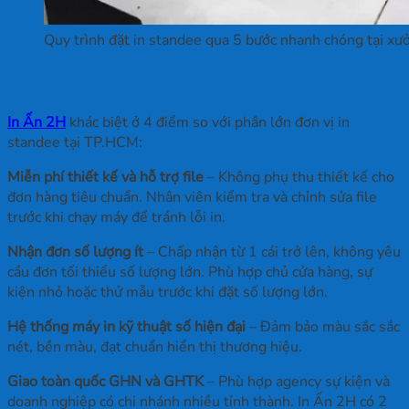
Quy trình đặt in standee qua 5 bước nhanh chóng tại xư
In standee tại In Ấn 2H có gì khác biệt?
In Ấn 2H
khác biệt ở 4 điểm so với phần lớn đơn vị in
standee tại TP.HCM:
Miễn phí thiết kế và hỗ trợ file
– Không phụ thu thiết kế cho
đơn hàng tiêu chuẩn. Nhân viên kiểm tra và chỉnh sửa file
trước khi chạy máy để tránh lỗi in.
Nhận đơn số lượng ít
– Chấp nhận từ 1 cái trở lên, không yêu
cầu đơn tối thiểu số lượng lớn. Phù hợp chủ cửa hàng, sự
kiện nhỏ hoặc thử mẫu trước khi đặt số lượng lớn.
Hệ thống máy in kỹ thuật số hiện đại
– Đảm bảo màu sắc sắc
nét, bền màu, đạt chuẩn hiển thị thương hiệu.
Giao toàn quốc GHN và GHTK
– Phù hợp agency sự kiện và
doanh nghiệp có chi nhánh nhiều tỉnh thành. In Ấn 2H có 2