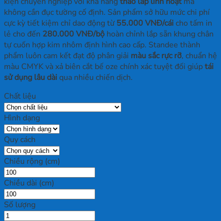
kiện chuyên nghiệp với khả năng
tháo lắp linh hoạt
mà
không cần đục tường cố định. Sản phẩm sở hữu mức chi phí
cực kỳ tiết kiệm chỉ dao động từ
55.000 VNĐ/cái
cho tấm in
lẻ cho đến
280.000 VNĐ/bộ
hoàn chỉnh lắp sẵn khung chân
tự cuốn hợp kim nhôm định hình cao cấp. Standee thành
phẩm luôn cam kết đạt độ phân giải
màu sắc rực rỡ
, chuẩn hệ
màu CMYK và xả biên cắt bế oze chính xác tuyệt đối giúp
tái
sử dụng lâu dài
qua nhiều chiến dịch.
Chất liệu
Hình dạng
Quy cách
Chiều rộng (cm)
Chiều dài (cm)
Số lượng