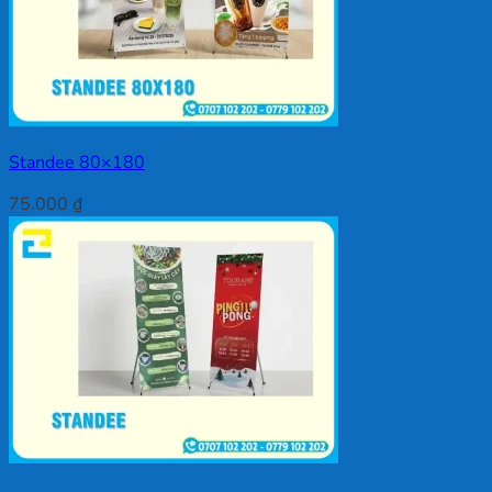
Standee 80×180
75.000
₫