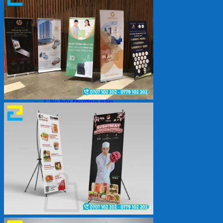
Backdrop
In Tem Nhãn
In Decal
Tin tức
Tin Tức In Kỹ Thuật Số
Tin Tức In UV
Tin tức công ty
Tuyển dụng
Câu hỏi thường gặp
Liên hệ
Tìm
kiếm:
Giỏ hàng /
0
₫