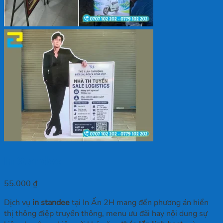
In Standee
55.000
₫
Dịch vụ
in standee
tại In Ấn 2H mang đến phương án hiển
thị thông điệp truyền thông, menu ưu đãi hay nội dung sự