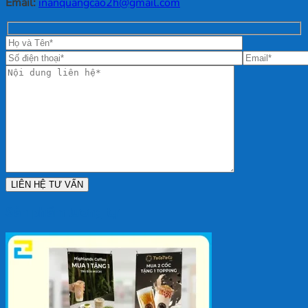
Email:
inanquangcao2h@gmail.com
Sản phẩm tương tự