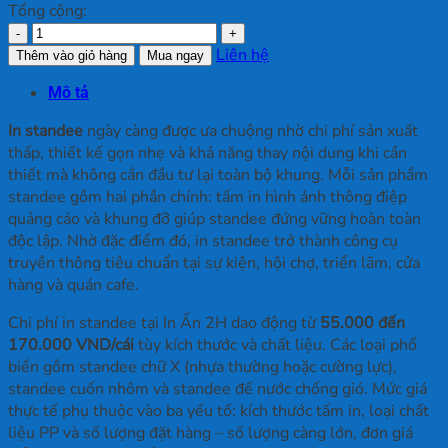
Tổng cộng:
In
Standee
Liên hệ
Thêm vào giỏ hàng
Mua ngay
số
Mô tả
lượng
In standee
ngày càng được ưa chuộng nhờ chi phí sản xuất
thấp, thiết kế gọn nhẹ và khả năng thay nội dung khi cần
thiết mà không cần đầu tư lại toàn bộ khung. Mỗi sản phẩm
standee gồm hai phần chính: tấm in hình ảnh thông điệp
quảng cáo và khung đỡ giúp standee đứng vững hoàn toàn
độc lập. Nhờ đặc điểm đó, in standee trở thành công cụ
truyền thông tiêu chuẩn tại sự kiện, hội chợ, triển lãm, cửa
hàng và quán cafe.
Chi phí in standee tại In Ấn 2H dao động từ
55.000 đến
170.000 VND/cái
tùy kích thước và chất liệu. Các loại phổ
biến gồm standee chữ X (nhựa thường hoặc cường lực),
standee cuốn nhôm và standee đế nước chống gió. Mức giá
thực tế phụ thuộc vào ba yếu tố: kích thước tấm in, loại chất
liệu PP và số lượng đặt hàng – số lượng càng lớn, đơn giá