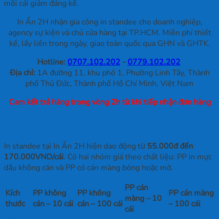
mỗi cái giảm đáng kể.
In Ấn 2H nhận gia công in standee cho doanh nghiệp,
agency sự kiện và chủ cửa hàng tại TP.HCM. Miễn phí thiết
kế, lấy liền trong ngày, giao toàn quốc qua GHN và GHTK.
Hotline:
0707.102.202
-
0779.102.202
Địa chỉ:
1A đường 11, khu phố 1, Phường Linh Tây, Thành
phố Thủ Đức, Thành phố Hồ Chí Minh, Việt Nam
Cam kết trả hàng trong vòng 2h từ khi tiếp nhận đơn hàng
Giá in standee tại In Ấn 2H là bao nhiêu?
In standee tại In Ấn 2H hiện dao động từ
55.000đ đến
170.000VND/cái
. Có hai nhóm giá theo chất liệu: PP in mực
dầu không cán và PP có cán màng bóng hoặc mờ.
PP cán
Kích
PP không
PP không
PP cán màng
màng – 10
thước
cán – 10 cái
cán – 100 cái
– 100 cái
cái