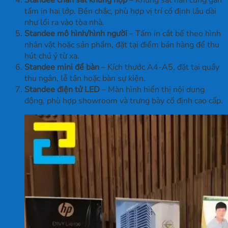
Standee chân sắt khung hộp
– Khung sắt hàn cứng gắn
tấm in hai lớp. Bền chắc, phù hợp vị trí cố định lâu dài
như lối ra vào tòa nhà.
Standee mô hình/hình người
– Tấm in cắt bế theo hình
nhân vật hoặc sản phẩm, đặt tại điểm bán hàng để thu
hút chú ý từ xa.
Standee mini để bàn
– Kích thước A4-A5, đặt tại quầy
thu ngân, lễ tân hoặc bàn sự kiện.
Standee điện tử LED
– Màn hình hiển thị nội dung
động, phù hợp showroom và trưng bày cố định cao cấp.