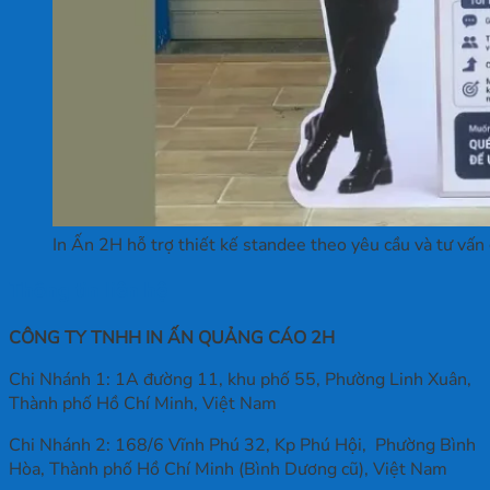
In Ấn 2H hỗ trợ thiết kế standee theo yêu cầu và tư vấn 
Thông tin liên hệ
CÔNG TY TNHH IN ẤN QUẢNG CÁO 2H
Chi Nhánh 1: 1A đường 11, khu phố 55, Phường Linh Xuân,
Thành phố Hồ Chí Minh, Việt Nam
Chi Nhánh 2: 168/6 Vĩnh Phú 32, Kp Phú Hội, Phường Bình
Hòa, Thành phố Hồ Chí Minh (Bình Dương cũ), Việt Nam