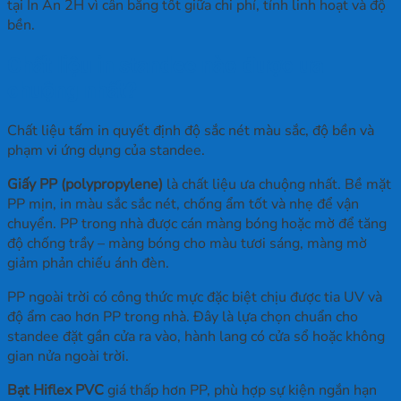
tại In Ấn 2H vì cân bằng tốt giữa chi phí, tính linh hoạt và độ
bền.
Chất liệu in standee nào được ưa
chuộng nhất?
Chất liệu tấm in quyết định độ sắc nét màu sắc, độ bền và
phạm vi ứng dụng của standee.
Giấy PP (polypropylene)
là chất liệu ưa chuộng nhất. Bề mặt
PP mịn, in màu sắc sắc nét, chống ẩm tốt và nhẹ để vận
chuyển. PP trong nhà được cán màng bóng hoặc mờ để tăng
độ chống trầy – màng bóng cho màu tươi sáng, màng mờ
giảm phản chiếu ánh đèn.
PP ngoài trời có công thức mực đặc biệt chịu được tia UV và
độ ẩm cao hơn PP trong nhà. Đây là lựa chọn chuẩn cho
standee đặt gần cửa ra vào, hành lang có cửa sổ hoặc không
gian nửa ngoài trời.
Bạt Hiflex PVC
giá thấp hơn PP, phù hợp sự kiện ngắn hạn