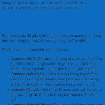
màng): 60×160 cm = 230.000 VND; 80×180 cm =
260.000 VND; 80×200 cm = 280.000 VND.
In standee là gì và có những loại nào
phổ biến?
Standee là giá đỡ gắn kèm tấm in hình ảnh quảng cáo, đứng
độc lập không cần tựa vào tường hay giá đỡ cố định.
Bảy loại standee phổ biến nhất hiện nay:
Standee chữ X (X-frame)
– Khung nhựa hoặc sắt cường
lực hình chữ X, 4 ngàm móc 4 góc tấm in. Giá thấp
nhất, lắp trong dưới 1 phút, phù hợp sự kiện ngắn hạn.
Standee cuốn nhôm
– Tấm in cuộn trong hộp nhôm,
kéo lên và giữ bằng thanh chống phía sau. Bảo vệ tấm
in khỏi trầy xước khi vận chuyển, tái sử dụng lâu dài.
Standee đế nước
– Đế rỗng đổ nước hoặc cát tạo trọng
lượng chống lật. Phù hợp trưng bày ngoài trời nơi có
gió.