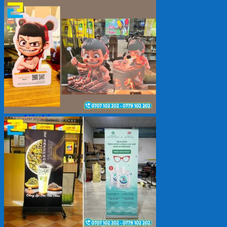
Backdrop
In Tem Nhãn
In Decal
Tin tức
Tin Tức In Kỹ Thuật Số
Tin Tức In UV
Tin tức công ty
Tuyển dụng
Câu hỏi thường gặp
Liên hệ
Tìm
kiếm:
Giỏ hàng /
0
₫