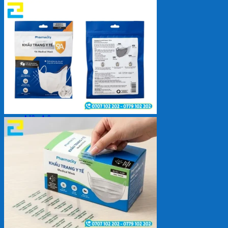
Backdrop
In Tem Nhãn
In Decal
Tin tức
Tin Tức In Kỹ Thuật Số
Tin Tức In UV
Tin tức công ty
Tuyển dụng
Câu hỏi thường gặp
Liên hệ
Tìm
kiếm:
Giỏ hàng /
0
₫