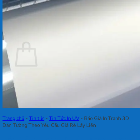
Chưa có sản phẩm trong giỏ hàng.
Quay trở lại cửa hàng
Giỏ hàng
Chưa có sản phẩm trong giỏ hàng.
Quay trở lại cửa hàng
Trang chủ
-
Tin tức
-
Tin Tức In UV
-
Báo Giá In Tranh 3D
Dán Tường Theo Yêu Cầu Giá Rẻ Lấy Liền
Báo Giá In Tranh 3D Dán Tường Theo