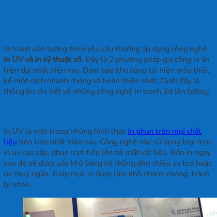
In tranh dán tường 3D bằng công nghệ
gì?
In tranh dán tường theo yêu cầu thường áp dụng công nghệ
in UV và in kỹ thuật số
. Đây là 2 phương pháp gia công in ấn
hiện đại nhất hiện nay. Đảm bảo khả năng tái hiện mẫu thiết
kế một cách nhanh chóng và hoàn thiện nhất. Dưới đây là
thông tin chi tiết về những công nghệ in tranh 3d lên tường:
1. In UV
In UV là một trong những hình thức
in phun trên mọi chất
liệu
tiên tiến nhất hiện nay. Công nghệ này sử dụng loại mực
in uv cao cấp, phun trực tiếp lên bề mặt vật liệu. Bản in ngay
sau đó sẽ được sấy khô bằng hệ thống đèn chiếu uv led hoặc
uv thuỷ ngân. Giúp mực in được làm khô nhanh chóng, tránh
bị nhoè.