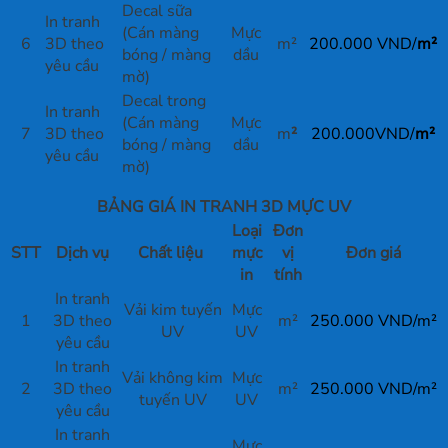
Decal sữa
In tranh
(Cán màng
Mực
6
3D theo
m²
200.000 VND/
m²
bóng / màng
dầu
yêu cầu
mờ)
Decal trong
In tranh
(Cán màng
Mực
7
3D theo
m
²
200.000VND/
m
²
bóng / màng
dầu
yêu cầu
mờ)
BẢNG GIÁ IN TRANH 3D MỰC UV
Loại
Đơn
STT
Dịch vụ
Chất liệu
mực
vị
Đơn giá
in
tính
In tranh
Vải kim tuyến
Mực
1
3D theo
m²
250.000 VND/m²
UV
UV
yêu cầu
In tranh
Vải không kim
Mực
2
3D theo
m²
250.000 VND/m²
tuyến UV
UV
yêu cầu
In tranh
Mực