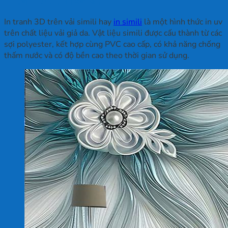
In tranh 3D trên vải simili
In tranh 3D trên vải simili hay
in simili
là một hình thức in uv
trên chất liệu vải giả da. Vật liệu simili được cấu thành từ các
sợi polyester, kết hợp cùng PVC cao cấp, có khả năng chống
thấm nước và có độ bền cao theo thời gian sử dụng.