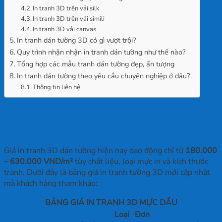
In tranh 3D trên vải silk
In tranh 3D trên vải simili
In tranh 3D vải canvas
In tranh dán tường 3D có gì vượt trội?
Quy trình nhận nhận in tranh dán tường như thế nào?
Tổng hợp các mẫu tranh dán tường đẹp, ấn tượng
In tranh dán tường theo yêu cầu chuyên nghiệp ở đâu?
Thông tin liên hệ
In tranh dán tường 3D bao nhiêu tiền
1
m²?
Giá in tranh 3D dán tường hiện nay dao động chỉ từ
180.000
– 630.000 VND/m²
tùy chất liệu, loại mực in và kích thước
tranh. Dưới đây là bảng giá in tranh tường 3D mới cập nhật
mà khách hàng tham khảo:
BẢNG GIÁ IN TRANH 3D MỰC DẦU
Loại
Đơn