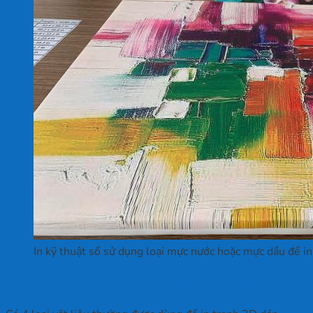
In kỹ thuật số sử dụng loại mực nước hoặc mực dầu để i
Tranh 3D dán tường in trên chất liệu gì?