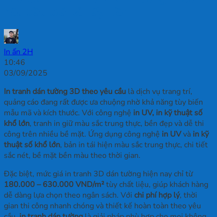
Yêu Cầu Giá Rẻ Lấy Liền
In ấn 2H
10:46
03/09/2025
In tranh dán tường 3D theo yêu cầu
là dịch vụ trang trí,
quảng cáo đang rất được ưa chuộng nhờ khả năng tùy biến
mẫu mã và kích thước. Với công nghệ
in UV, in kỹ thuật số
khổ lớn
, tranh in giữ màu sắc trung thực, bền đẹp và dễ thi
công trên nhiều bề mặt. Ứng dụng công nghệ
in UV
và
in kỹ
thuật số khổ lớn
, bản in tái hiện màu sắc trung thực, chi tiết
sắc nét, bề mặt bền màu theo thời gian.
Đặc biệt, mức giá in tranh 3D dán tường hiện nay chỉ từ
180.000 – 630.000 VND/m²
tùy chất liệu, giúp khách hàng
dễ dàng lựa chọn theo ngân sách. Với
chi phí hợp lý
, thời
gian thi công nhanh chóng và thiết kế hoàn toàn theo yêu
cầu,
in tranh dán tường
là giải pháp phù hợp cho mọi không