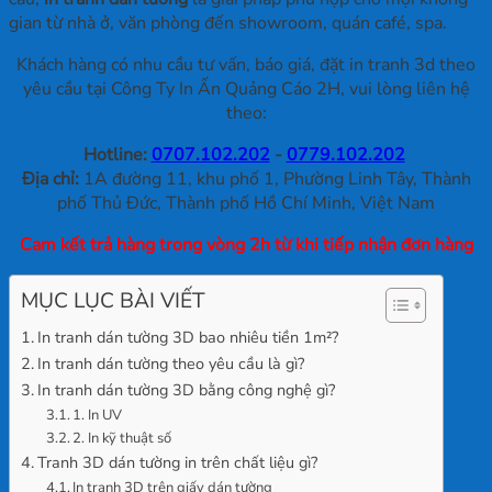
gian từ nhà ở, văn phòng đến showroom, quán café, spa.
Khách hàng có nhu cầu tư vấn, báo giá, đặt in tranh 3d theo
yêu cầu tại Công Ty In Ấn Quảng Cáo 2H, vui lòng liên hệ
theo:
Hotline:
0707.102.202
-
0779.102.202
Địa chỉ:
1A đường 11, khu phố 1, Phường Linh Tây, Thành
phố Thủ Đức, Thành phố Hồ Chí Minh, Việt Nam
Cam kết trả hàng trong vòng 2h từ khi tiếp nhận đơn hàng
MỤC LỤC BÀI VIẾT
In tranh dán tường 3D bao nhiêu tiền 1m²?
In tranh dán tường theo yêu cầu là gì?
In tranh dán tường 3D bằng công nghệ gì?
1. In UV
2. In kỹ thuật số
Tranh 3D dán tường in trên chất liệu gì?
In tranh 3D trên giấy dán tường