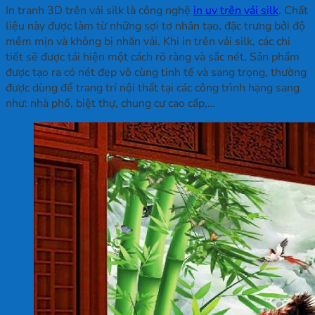
In tranh 3D trên vải silk là công nghệ
in uv trên vải silk
. Chất
liệu này được làm từ những sợi tơ nhân tạo, đặc trưng bởi độ
mềm mịn và không bị nhăn vải. Khi in trên vải silk, các chi
tiết sẽ được tái hiện một cách rõ ràng và sắc nét. Sản phẩm
được tạo ra có nét đẹp vô cùng tinh tế và sang trọng, thường
được dùng để trang trí nội thất tại các công trình hạng sang
như: nhà phố, biệt thự, chung cư cao cấp,…