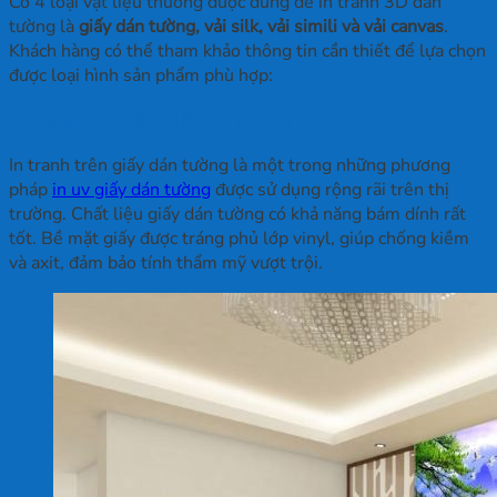
Có 4 loại vật liệu thường được dùng để in tranh 3D dán
tường là
giấy dán tường, vải silk, vải simili và vải canvas
.
Khách hàng có thể tham khảo thông tin cần thiết để lựa chọn
được loại hình sản phẩm phù hợp:
In tranh 3D trên giấy dán tường
In tranh trên giấy dán tường là một trong những phương
pháp
in uv giấy dán tường
được sử dụng rộng rãi trên thị
trường. Chất liệu giấy dán tường có khả năng bám dính rất
tốt. Bề mặt giấy được tráng phủ lớp vinyl, giúp chống kiềm
và axit, đảm bảo tính thẩm mỹ vượt trội.