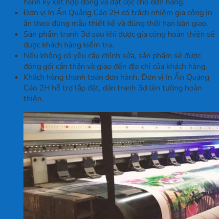
hành ký kết hợp đồng và đặt cọc cho đơn hàng.
Đơn vị In Ấn Quảng Cáo 2H có trách nhiệm gia công in
ấn theo đúng mẫu thiết kế và đúng thời hạn bàn giao.
Sản phẩm tranh 3d sau khi được gia công hoàn thiện sẽ
được khách hàng kiểm tra.
Nếu không có yêu cầu chỉnh sửa, sản phẩm sẽ được
đóng gói cẩn thận và giao đến địa chỉ của khách hàng.
Khách hàng thanh toán đơn hành. Đơn vị In Ấn Quảng
Cáo 2H hỗ trợ lắp đặt, dán tranh 3d lên tường hoàn
thiện.