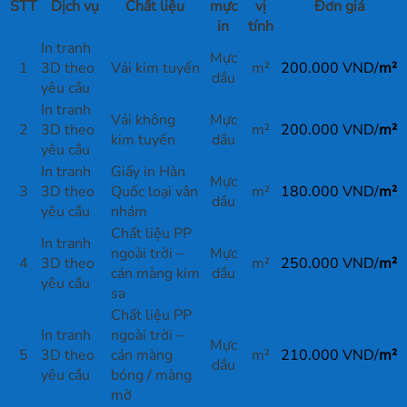
STT
Dịch vụ
Chất liệu
mực
vị
Đơn giá
in
tính
In tranh
Mực
1
3D theo
Vải kim tuyến
m²
200.000 VND/
m²
dầu
yêu cầu
In tranh
Vải không
Mực
2
3D theo
m²
200.000 VND/
m²
kim tuyến
dầu
yêu cầu
In tranh
Giấy in Hàn
Mực
3
3D theo
Quốc loại vân
m²
180.000 VND/
m²
dầu
yêu cầu
nhám
Chất liệu PP
In tranh
ngoài trời –
Mực
4
3D theo
m²
250.000 VND/
m²
cán màng kim
dầu
yêu cầu
sa
Chất liệu PP
In tranh
ngoài trời –
Mực
5
3D theo
cán màng
m²
210.000 VND/
m²
dầu
yêu cầu
bóng / màng
mờ