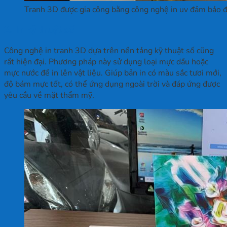
Tranh 3D được gia công bằng công nghệ in uv đảm bảo đ
2. In kỹ thuật số
Công nghệ in tranh 3D dựa trên nền tảng kỹ thuật số cũng
rất hiện đại. Phương pháp này sử dụng loại mực dầu hoặc
mực nước để in lên vật liệu. Giúp bản in có màu sắc tươi mới,
độ bám mực tốt, có thể ứng dụng ngoài trời và đáp ứng được
yêu cầu về mặt thẩm mỹ.