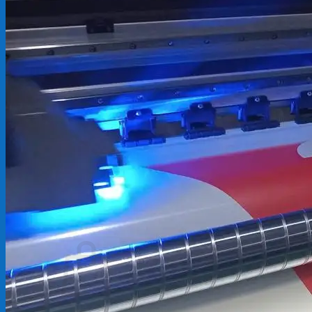
Backdrop
In Tem Nhãn
In Decal
Tin tức
Tin Tức In Kỹ Thuật Số
Tin Tức In UV
Tin tức công ty
Tuyển dụng
Câu hỏi thường gặp
Liên hệ
Tìm
kiếm:
Giỏ hàng /
0
₫