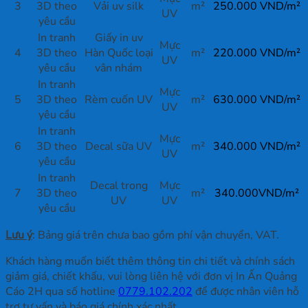
3
3D theo
Vải uv silk
m²
250.000 VND/m²
UV
yêu cầu
In tranh
Giấy in uv
Mực
4
3D theo
Hàn Quốc loại
m²
220.000 VND/m²
UV
yêu cầu
vân nhám
In tranh
Mực
5
3D theo
Rèm cuốn UV
m²
630.000 VND/m²
UV
yêu cầu
In tranh
Mực
6
3D theo
Decal sữa UV
m²
340.000 VND/m²
UV
yêu cầu
In tranh
Decal trong
Mực
7
3D theo
m²
340.000
VND/
m
²
UV
UV
yêu cầu
Lưu ý
: Bảng giá trên chưa bao gồm phí vận chuyển, VAT.
Khách hàng muốn biết thêm thông tin chi tiết và chính sách
giảm giá, chiết khấu, vui lòng liên hệ với đơn vị In Ấn Quảng
Cáo 2H qua số hotline
0779.102.202
để được nhân viên hỗ
trợ tư vấn và báo giá chính xác nhất.