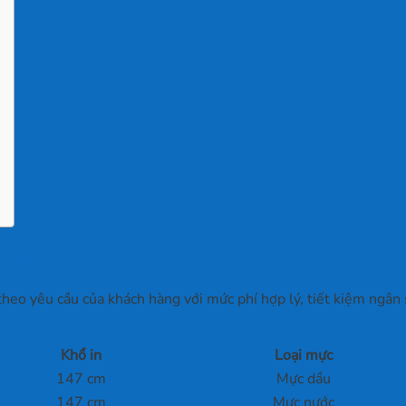
iêu?
eo yêu cầu của khách hàng với mức phí hợp lý, tiết kiệm ngân s
Khổ in
Loại mực
147 cm
Mực dầu
147 cm
Mực nước