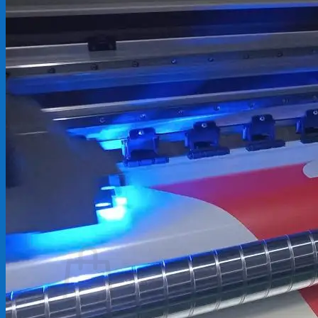
Backdrop
In Tem Nhãn
In Decal
Tin tức
Tin Tức In Kỹ Thuật Số
Tin Tức In UV
Tin tức công ty
Tuyển dụng
Câu hỏi thường gặp
Liên hệ
Tìm
kiếm:
Giỏ hàng /
0
₫