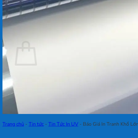
Chưa có sản phẩm trong giỏ hàng.
Quay trở lại cửa hàng
Giỏ hàng
Chưa có sản phẩm trong giỏ hàng.
Quay trở lại cửa hàng
Trang chủ
-
Tin tức
-
Tin Tức In UV
-
Báo Giá In Tranh Khổ Lớ
Báo Giá In Tranh Khổ Lớn Treo Tường L