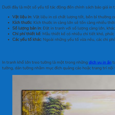
Dưới đây là một số yếu tố tác động đến chính sách báo giá in
Vật liệu in
: Vật liệu in có chất lượng tốt, bền bỉ thường c
Kích thước
: Kích thước in càng lớn sẽ tốn càng nhiều thời
Số lượng bản in
: Đặt in tranh với số lượng càng lớn, kh
Chi phí thiết kế
: Mẫu thiết kế có nhiều chi tiết khó, phức
Các yếu tố khác
: Ngoài những yếu tố vừa nêu, các chi ph
In tranh treo tường khổ lớn là gì?
In tranh khổ lớn treo tường là một trong những
dịch vụ in ấn
t
tường, dán tường nhằm mục đích quảng cáo hoặc trang trí nội 