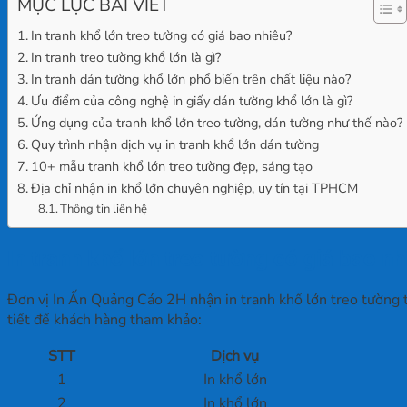
MỤC LỤC BÀI VIẾT
In tranh khổ lớn treo tường có giá bao nhiêu?
In tranh treo tường khổ lớn là gì?
In tranh dán tường khổ lớn phổ biến trên chất liệu nào?
Ưu điểm của công nghệ in giấy dán tường khổ lớn là gì?
Ứng dụng của tranh khổ lớn treo tường, dán tường như thế nào?
Quy trình nhận dịch vụ in tranh khổ lớn dán tường
10+ mẫu tranh khổ lớn treo tường đẹp, sáng tạo
Địa chỉ nhận in khổ lớn chuyên nghiệp, uy tín tại TPHCM
Thông tin liên hệ
In tranh khổ lớn treo tường có giá bao nh
Đơn vị In Ấn Quảng Cáo 2H nhận in tranh khổ lớn treo tường th
tiết để khách hàng tham khảo:
STT
Dịch vụ
1
In khổ lớn
2
In khổ lớn