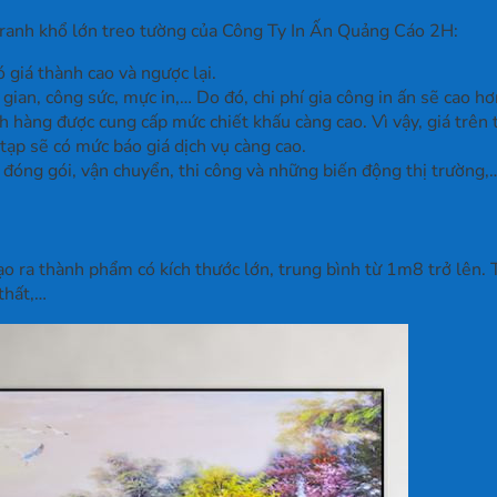
 tranh khổ lớn treo tường của Công Ty In Ấn Quảng Cáo 2H:
ó giá thành cao và ngược lại.
 gian, công sức, mực in,… Do đó, chi phí gia công in ấn sẽ cao hơ
ách hàng được cung cấp mức chiết khấu càng cao. Vì vậy, giá trê
 tạp sẽ có mức báo giá dịch vụ càng cao.
í đóng gói, vận chuyển, thi công và những biến động thị trường,
ạo ra thành phẩm có kích thước lớn, trung bình từ 1m8 trở lên.
thất,…