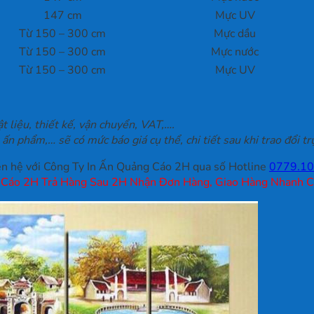
147 cm
Mực UV
Từ 150 – 300 cm
Mực dầu
Từ 150 – 300 cm
Mực nước
Từ 150 – 300 cm
Mực UV
 liệu, thiết kế, vận chuyển, VAT,….
 ấn phẩm,… sẽ có mức báo giá cụ thể, chi tiết sau khi trao đổi tr
liên hệ với Công Ty In Ấn Quảng Cáo 2H qua số Hotline
0779.10
 Cáo 2H Trả Hàng Sau 2H Nhận Đơn Hàng, Giao Hàng Nhanh 