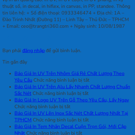
thuật số, in decal, in hiflex, in canvas, in PP, standee. Thông
tin liên hệ: + Số điện thoại: 0933346474 + Địa chỉ: 1A –
Đào Trinh Nhất (Đường 11) – Linh Tây – Thủ Đức – TPHCM
+ Email: ceo@trangtri360.com + Ngày sinh: 10/08/1987
Để lại một bình luận
Bạn phải
đăng nhập
để gửi bình luận.
Tin gần đây
Báo Giá In UV Trên Nhôm Giá Rẻ Chất Lượng Theo
ở
Yêu Cầu
Chức năng bình luận bị tắt
Báo
Báo Giá In UV Trên Alu Lấy Nhanh Chất Lượng Chuẩn
ở
Giá
Sắc Nét
Chức năng bình luận bị tắt
Báo
In
Báo Giá In Logo UV Trên Gỗ Theo Yêu Cầu, Lấy Ngay
ở
Giá
UV
Chức năng bình luận bị tắt
Báo
In
Trên
Báo Giá In UV Lên Inox Sắc Nét Chất Lượng Nhất Tại
Giá
UV
ở
Nhôm
TPHCM
Chức năng bình luận bị tắt
In
Trên
Báo
Giá
Báo Giá In Tem Nhãn Decal Cuộn Trọn Gói, Mới Cập
Logo
ở
Alu
Giá
Rẻ
Nhật
Chức năng bình luận bị tắt