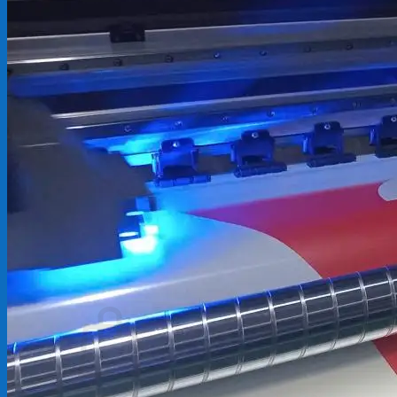
Backdrop
In Tem Nhãn
In Decal
Tin tức
Tin Tức In Kỹ Thuật Số
Tin Tức In UV
Tin tức công ty
Tuyển dụng
Câu hỏi thường gặp
Liên hệ
Tìm
kiếm:
Giỏ hàng /
0
₫