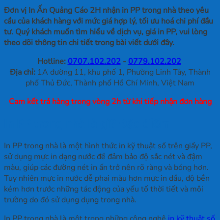
Đơn vị In Ấn Quảng Cáo 2H nhận in PP trong nhà theo yêu
cầu của khách hàng với mức giá hợp lý, tối ưu hoá chi phí đầu
tư. Quý khách muốn tìm hiểu về dịch vụ, giá in PP, vui lòng
theo dõi thông tin chi tiết trong bài viết dưới đây.
Hotline:
0707.102.202
-
0779.102.202
Địa chỉ:
1A đường 11, khu phố 1, Phường Linh Tây, Thành
phố Thủ Đức, Thành phố Hồ Chí Minh, Việt Nam
Cam kết trả hàng trong vòng 2h từ khi tiếp nhận đơn hàng
In PP trong nhà là gì? Đặc điểm
In PP trong nhà là một hình thức in kỹ thuật số trên giấy PP,
sử dụng mực in dạng nước để đảm bảo độ sắc nét và đậm
màu, giúp các đường nét in ấn trở nên rõ ràng và bóng hơn.
Tuy nhiên mực in nước dễ phai màu hơn mực in dầu, độ bền
kém hơn trước những tác động của yếu tố thời tiết và môi
trường do đó sử dụng dụng trong nhà.
In PP trong nhà là một trong những công nghệ
in kỹ thuật số