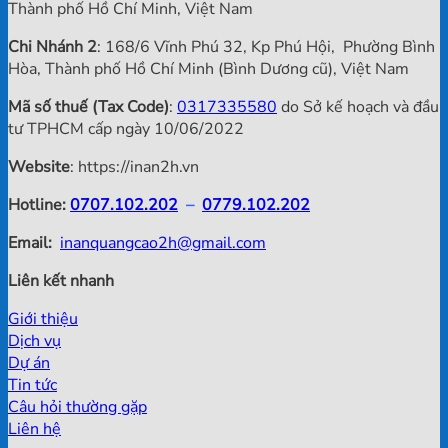
Thành phố Hồ Chí Minh, Việt Nam
Chi Nhánh 2
: 168/6 Vĩnh Phú 32, Kp Phú Hội, Phường Bình
Hòa, Thành phố Hồ Chí Minh (Bình Dương cũ), Việt Nam
Mã số thuế (Tax Code)
:
0317335580
do Sở kế hoạch và đầu
tư TPHCM cấp ngày 10/06/2022
Website
: https://inan2h.vn
Hotline:
0707.102.202
–
0779.102.202
Email:
inanquangcao2h@gmail.com
Liên kết nhanh
Giới thiệu
Dịch vụ
Dự án
Tin tức
Câu hỏi thường gặp
Liên hệ