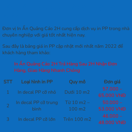
Báo giá in PP trong nhà cập nhật năm
2022
Đơn vị In Ấn Quảng Cáo 2H cung cấp dịch vụ in PP trong nhà
chuyên nghiệp với giá tốt nhất hiện nay.
Sau đây là bảng giá in PP cập nhật mới nhất năm 2022 để
khách hàng tham khảo:
In Ấn Quảng Cáo 2H Trả Hàng Sau 2H Nhận Đơn
Hàng, Giao Hàng Nhanh Chóng
STT
Loại hình in PP
Quy mô
Đơn giá
57.000 –
1
In decal PP cỡ nhỏ
Dưới 10 m2
65.000 VNĐ
In decal PP cỡ trung
Từ 10 m2 –
50.000 –
2
bình
100 m2
53.000 VNĐ
46.000 –
3
In decal PP cỡ lớn
Trên 100 m2
48.000 VNĐ