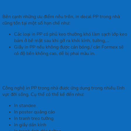
2. Nhược điểm
Bên cạnh những ưu điểm nêu trên, in decal PP trong nhà
cũng tồn tại một số hạn chế như:
Các loại in PP có phủ keo thường khó làm sạch lớp keo
bám ở bề mặt sau khi gỡ ra khỏi kính, tường,…
Giấy in PP nếu không được cán bóng / cán Formex sẽ
có độ bền không cao, dễ bị phai màu in.
Một số ứng dụng cơ bản của công nghệ
in decal trong nhà
Công nghệ in PP trong nhà được ứng dụng trong nhiều lĩnh
vực đời sống. Cụ thể có thể kể đến như:
In standee
In poster quảng cáo
In tranh treo tường
In giấy dán kính