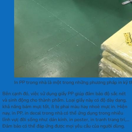
In PP trong nhà là một trong những phương pháp in kỹ t
Bên cạnh đó, việc sử dụng giấy PP giúp đảm bảo độ sắc nét
và sinh động cho thành phẩm. Loại giấy này có độ dày dạng,
khả năng bám mực tốt, ít bị phai màu hay nhoè mực in. Hiện
nay, in PP, in decal trong nhà có thể ứng dụng trong nhiều
lĩnh vực đời sống như: dán kính, in poster, in tranh trang trí,…
Đảm bảo có thể đáp ứng được mọi yêu cầu của người dùng.