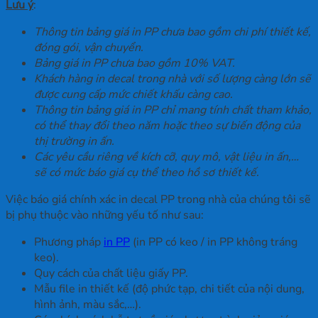
Lưu ý
:
Thông tin bảng giá in PP chưa bao gồm chi phí thiết kế,
đóng gói, vận chuyển.
Bảng giá in PP chưa bao gồm 10% VAT.
Khách hàng in decal trong nhà với số lượng càng lớn sẽ
được cung cấp mức chiết khấu càng cao.
Thông tin bảng giá in PP chỉ mang tính chất tham khảo,
có thể thay đổi theo năm hoặc theo sự biến động của
thị trường in ấn.
Các yêu cầu riêng về kích cỡ, quy mô, vật liệu in ấn,…
sẽ có mức báo giá cụ thể theo hồ sơ thiết kế.
Việc báo giá chính xác in decal PP trong nhà của chúng tôi sẽ
bị phụ thuộc vào những yếu tố như sau:
Phương pháp
in PP
(in PP có keo / in PP không tráng
keo).
Quy cách của chất liệu giấy PP.
Mẫu file in thiết kế (độ phức tạp, chi tiết của nội dung,
hình ảnh, màu sắc,…).