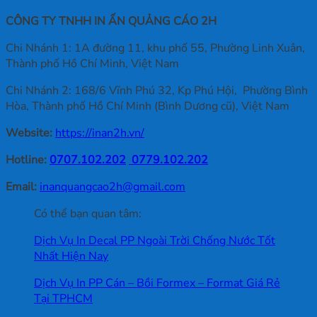
CÔNG TY TNHH IN ẤN QUẢNG CÁO 2H
Chi Nhánh 1: 1A đường 11, khu phố 55, Phường Linh Xuân,
Thành phố Hồ Chí Minh, Việt Nam
Chi Nhánh 2: 168/6 Vĩnh Phú 32, Kp Phú Hội, Phường Bình
Hòa, Thành phố Hồ Chí Minh (Bình Dương cũ), Việt Nam
Website:
https://inan2h.vn/
Hotline:
0707.102.202
0779.102.202
Email:
inanquangcao2h@gmail.com
Có thể bạn quan tâm:
Dịch Vụ In Decal PP Ngoài Trời Chống Nước Tốt
Nhất Hiện Nay
Dịch Vụ In PP Cán – Bồi Formex – Format Giá Rẻ
Tại TPHCM