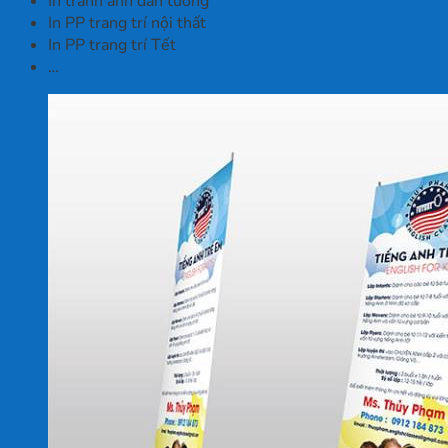
In tranh ảnh dán tường
In PP trang trí nội thất
In PP trang trí Tết
…