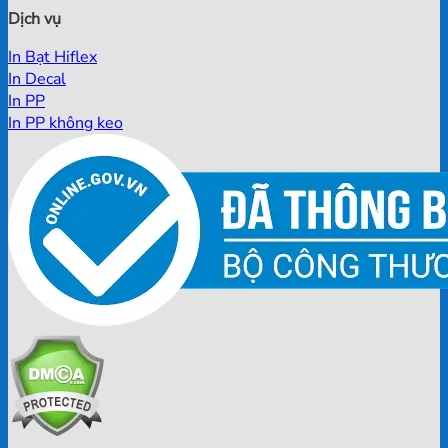
Dịch vụ
In Bạt Hiflex
In Decal
In PP
In PP không keo