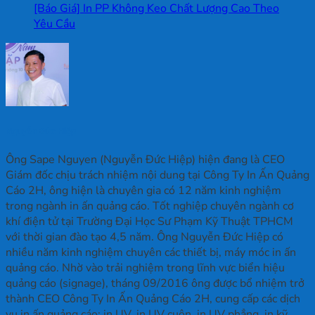
[Báo Giá] In PP Không Keo Chất Lượng Cao Theo
Yêu Cầu
Nguyễn Đức Hiệp
Ông Sape Nguyen (Nguyễn Đức Hiệp) hiện đang là CEO
Giám đốc chịu trách nhiệm nội dung tại Công Ty In Ấn Quảng
Cáo 2H, ông hiện là chuyên gia có 12 năm kinh nghiệm
trong ngành in ấn quảng cáo. Tốt nghiệp chuyên ngành cơ
khí điện tử tại Trường Đại Học Sư Phạm Kỹ Thuật TPHCM
với thời gian đào tạo 4,5 năm. Ông Nguyễn Đức Hiệp có
nhiều năm kinh nghiệm chuyên các thiết bị, máy móc in ấn
quảng cáo. Nhờ vào trải nghiệm trong lĩnh vực biển hiệu
quảng cáo (signage), tháng 09/2016 ông được bổ nhiệm trở
thành CEO Công Ty In Ấn Quảng Cáo 2H, cung cấp các dịch
vụ in ấn quảng cáo: in UV, in UV cuộn, in UV phẳng, in kỹ