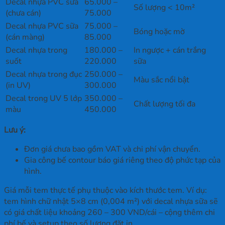
Decal nhựa PVC sữa
65.000 –
Số lượng < 10m²
(chưa cán)
75.000
Decal nhựa PVC sữa
75.000 –
Bóng hoặc mờ
(cán màng)
85.000
Decal nhựa trong
180.000 –
In ngược + cán trắng
suốt
220.000
sữa
Decal nhựa trong đục
250.000 –
Màu sắc nổi bật
(in UV)
300.000
Decal trong UV 5 lớp
350.000 –
Chất lượng tối đa
màu
450.000
Lưu ý:
Đơn giá chưa bao gồm VAT và chi phí vận chuyển.
Gia công bế contour báo giá riêng theo độ phức tạp của
hình.
Giá mỗi tem thực tế phụ thuộc vào kích thước tem. Ví dụ:
tem hình chữ nhật 5×8 cm (0,004 m²) với decal nhựa sữa sẽ
có giá chất liệu khoảng 260 – 300 VND/cái – cộng thêm chi
phí bế và setup theo số lượng đặt in.