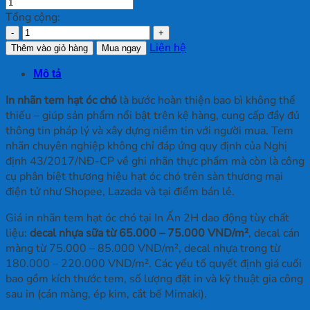
Tổng cộng:
In
Nhãn
Liên hệ
Thêm vào giỏ hàng
Mua ngay
Tem
Mô tả
Hạt
Óc
In nhãn tem hạt óc chó
là bước hoàn thiện bao bì không thể
Chó
thiếu – giúp sản phẩm nổi bật trên kệ hàng, cung cấp đầy đủ
số
thông tin pháp lý và xây dựng niềm tin với người mua. Tem
lượng
nhãn chuyên nghiệp không chỉ đáp ứng quy định của Nghị
định 43/2017/NĐ-CP về ghi nhãn thực phẩm mà còn là công
cụ phân biệt thương hiệu hạt óc chó trên sàn thương mại
điện tử như Shopee, Lazada và tại điểm bán lẻ.
Giá in nhãn tem hạt óc chó tại In Ấn 2H dao động tùy chất
liệu:
decal nhựa sữa từ 65.000 – 75.000 VND/m²
, decal cán
màng từ 75.000 – 85.000 VND/m², decal nhựa trong từ
180.000 – 220.000 VND/m². Các yếu tố quyết định giá cuối
bao gồm kích thước tem, số lượng đặt in và kỹ thuật gia công
sau in (cán màng, ép kim, cắt bế Mimaki).