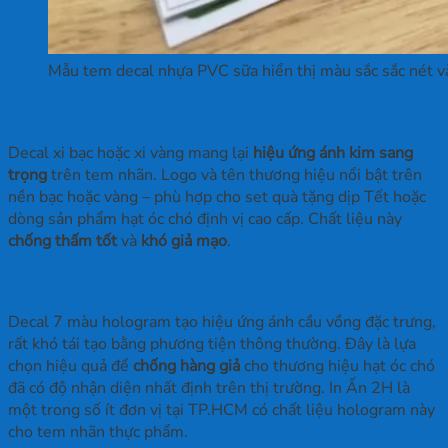
Mẫu tem decal nhựa PVC sữa hiển thị màu sắc sắc nét v
Decal xi bạc và xi vàng
Decal xi bạc hoặc xi vàng
mang lại
hiệu ứng ánh kim sang
trọng
trên tem nhãn. Logo và tên thương hiệu nổi bật trên
nền bạc hoặc vàng – phù hợp cho set quà tặng dịp Tết hoặc
dòng sản phẩm hạt óc chó định vị cao cấp. Chất liệu này
chống thấm tốt
và
khó giả mạo
.
Decal 7 màu hologram
Decal 7 màu hologram
tạo hiệu ứng ánh cầu vồng đặc trưng,
rất khó tái tạo bằng phương tiện thông thường. Đây là lựa
chọn hiệu quả để
chống hàng giả
cho thương hiệu hạt óc chó
đã có độ nhận diện nhất định trên thị trường. In Ấn 2H là
một trong số ít đơn vị tại TP.HCM có chất liệu hologram này
cho tem nhãn thực phẩm.