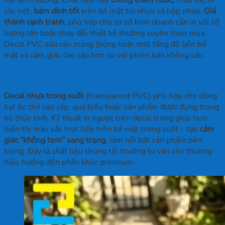
sắc nét,
bám dính tốt
trên bề mặt túi nhựa và hộp nhựa.
Giá
thành cạnh tranh
, phù hợp cho cơ sở kinh doanh cần in với số
lượng lớn hoặc thay đổi thiết kế thường xuyên theo mùa.
Decal PVC sữa cán màng (bóng hoặc mờ) tăng độ bền bề
mặt và cảm giác cao cấp hơn so với phiên bản không cán.
Decal nhựa trong suốt
Decal nhựa trong suốt
(transparent PVC) phù hợp cho dòng
hạt óc chó cao cấp, quà biếu hoặc sản phẩm được đựng trong
hũ thủy tinh. Kỹ thuật in ngược trên decal trong giúp tem
hiển thị màu sắc trực tiếp trên bề mặt trong suốt – tạo
cảm
giác “không tem” sang trọng
, làm nổi bật sản phẩm bên
trong. Đây là chất liệu chúng tôi thường tư vấn cho thương
hiệu hướng đến phân khúc premium.