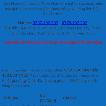
Quý khách có nhu cầu đặt in nhãn tem hạt óc chó hoặc nhận
báo giá chính xác theo kích thước riêng, vui lòng liên hệ In
Ấn 2H theo:
Hotline:
0707.102.202
-
0779.102.202
Địa chỉ:
1A đường 11, khu phố 1, Phường Linh Tây, Thành
phố Thủ Đức, Thành phố Hồ Chí Minh, Việt Nam
Cam kết trả hàng trong vòng 2h từ khi tiếp nhận đơn hàng
Giá in nhãn tem hạt óc chó tại In Ấn 2H
là bao nhiêu?
Giá in nhãn tem hạt óc chó dao động từ
65.000 VND đến
450.000 VND/m²
tùy thuộc vào chất liệu, kích thước và kỹ
thuật gia công, Dưới đây là bảng giá chi tiết để quý khách
hàng tham khảo:
Giá
Chất liệu
Ghi chú
(VND/m²)