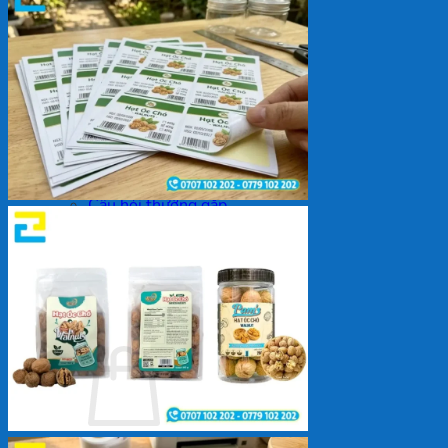
Backdrop
In Tem Nhãn
In Decal
Tin tức
Tin Tức In Kỹ Thuật Số
Tin Tức In UV
Tin tức công ty
Tuyển dụng
Câu hỏi thường gặp
Liên hệ
Tìm
kiếm:
Giỏ hàng /
0
₫