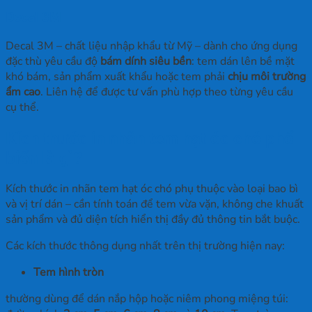
Decal 3M
Decal 3M
– chất liệu nhập khẩu từ Mỹ – dành cho ứng dụng
đặc thù yêu cầu độ
bám dính siêu bền
: tem dán lên bề mặt
khó bám, sản phẩm xuất khẩu hoặc tem phải
chịu môi trường
ẩm cao
. Liên hệ để được tư vấn phù hợp theo từng yêu cầu
cụ thể.
Kích thước in nhãn tem hạt óc chó phổ
biến là gì?
Kích thước in nhãn tem hạt óc chó phụ thuộc vào loại bao bì
và vị trí dán – cần tính toán để tem vừa vặn, không che khuất
sản phẩm và đủ diện tích hiển thị đầy đủ thông tin bắt buộc.
Các kích thước thông dụng nhất trên thị trường hiện nay:
Tem hình tròn
thường dùng để dán nắp hộp hoặc niêm phong miệng túi: