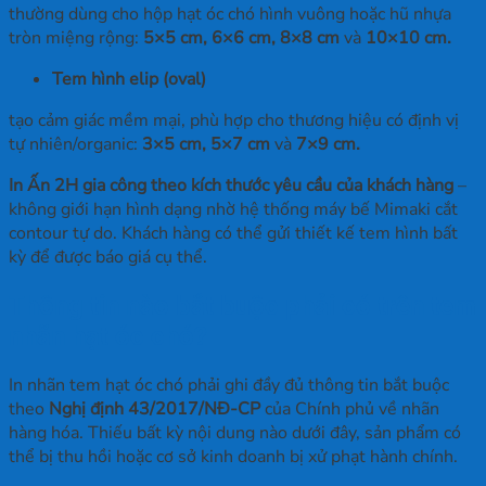
thường dùng cho hộp hạt óc chó hình vuông hoặc hũ nhựa
tròn miệng rộng:
5×5 cm, 6×6 cm, 8×8 cm
và
10×10 cm.
Tem hình elip
(oval)
tạo cảm giác mềm mại, phù hợp cho thương hiệu có định vị
tự nhiên/organic:
3×5 cm, 5×7 cm
và
7×9 cm.
In Ấn 2H gia công theo kích thước yêu cầu của khách hàng
–
không giới hạn hình dạng nhờ hệ thống máy bế Mimaki cắt
contour tự do. Khách hàng có thể gửi thiết kế tem hình bất
kỳ để được báo giá cụ thể.
Thông tin nào bắt buộc phải có trên tem
nhãn hạt óc chó?
In nhãn tem hạt óc chó phải ghi đầy đủ thông tin bắt buộc
theo
Nghị định 43/2017/NĐ-CP
của Chính phủ về nhãn
hàng hóa. Thiếu bất kỳ nội dung nào dưới đây, sản phẩm có
thể bị thu hồi hoặc cơ sở kinh doanh bị xử phạt hành chính.