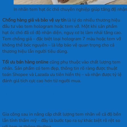
In nhãn tem hạt óc chó chuyên nghiệp giúp tăng độ nhậ
Chống hàng giả và bảo vệ uy tín
là lý do nhiều thương hiệu
đầu tư vào tem hologram hoặc tem vỡ. Một khi sản phẩm
hạt óc chó đã có độ nhận diện, nguy cơ bị làm nhái tăng cao.
Tem chống giả – đặc biệt loại hologram 7 màu hoặc tem vỡ
không thể bóc nguyên – là lớp bảo vệ quan trọng cho cả
thương hiệu lẫn người tiêu dùng.
Tối ưu bán hàng online
cũng phụ thuộc vào chất lượng tem
nhãn. Sản phẩm có tem đẹp, thông tin rõ ràng được thuật
toán Shopee và Lazada ưu tiên hiển thị – và nhận được tỷ lệ
đánh giá tích cực cao hơn từ người mua.
Gia công nào giúp tem nhãn hạt óc chó
đẹp và bền hơn?
Gia công sau in nâng cấp chất lượng tem nhãn về cả độ bền
lẫn tính thẩm mỹ – đây là bước tạo ra sự khác biệt rõ rệt so
với tem in thông thường.