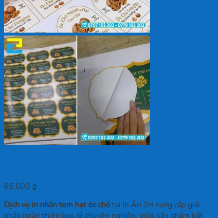
In Nhãn Tem Hạt Óc Chó
65.000
₫
Dịch vụ in nhãn tem hạt óc chó
tại In Ấn 2H cung cấp giải
pháp hoàn thiện bao bì chuyên nghiệp, giúp sản phẩm bắt