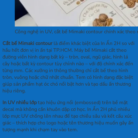
Công nghệ in UV, cắt bế Mimaki contour chính xác theo 
Cắt bế Mimaki contour
là điểm khác biệt của In Ấn 2H so với
hầu hết đơn vị in ấn tại TP.HCM. Máy bế Mimaki cắt theo
đường viền hình dạng bất kỳ – tròn, oval, ngũ giác, hình lá
cây hoặc bất kỳ contour tùy chỉnh nào – với độ chính xác đến
từng mm. Các xưởng in thông thường chỉ cắt bế theo hình
tròn, vuông hoặc chữ nhật chuẩn. Tem có hình dạng đặc biệt
giúp sản phẩm hạt óc chó nổi bật hơn và tạo dấu ấn thương
hiệu riêng.
In UV nhiều lớp
tạo hiệu ứng nổi (embossed) trên bề mặt
decal mà không cần khuôn dập cơ học. In Ấn 2H phủ nhiều
lớp mực UV chồng lên nhau để tạo chiều sâu và kết cấu xúc
giác – thích hợp cho logo hoặc tên thương hiệu muốn gây ấn
tượng mạnh khi chạm tay vào tem.