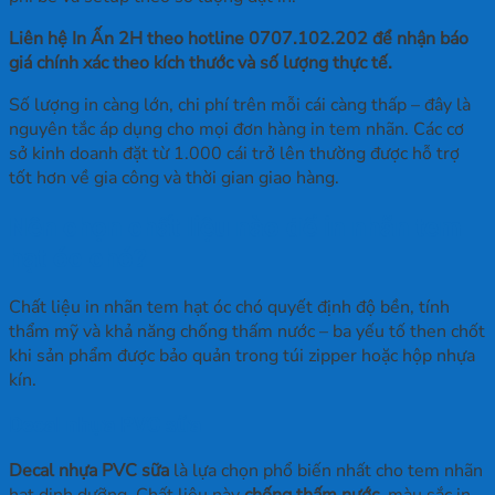
Liên hệ In Ấn 2H theo hotline 0707.102.202 để nhận báo
giá chính xác theo kích thước và số lượng thực tế.
Số lượng in càng lớn, chi phí trên mỗi cái càng thấp – đây là
nguyên tắc áp dụng cho mọi đơn hàng in tem nhãn. Các cơ
sở kinh doanh đặt từ 1.000 cái trở lên thường được hỗ trợ
tốt hơn về gia công và thời gian giao hàng.
Nên chọn chất liệu nào để in nhãn tem
hạt óc chó?
Chất liệu in nhãn tem hạt óc chó quyết định độ bền, tính
thẩm mỹ và khả năng chống thấm nước – ba yếu tố then chốt
khi sản phẩm được bảo quản trong túi zipper hoặc hộp nhựa
kín.
Decal nhựa PVC sữa
Decal nhựa PVC sữa
là lựa chọn phổ biến nhất cho tem nhãn
hạt dinh dưỡng. Chất liệu này
chống thấm nước,
màu sắc in