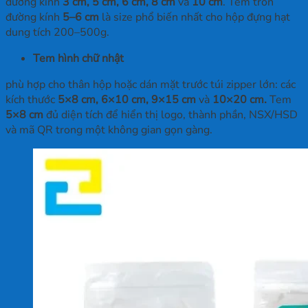
đường kính
3 cm, 5 cm, 6 cm, 8 cm
và
10 cm
. Tem tròn
đường kính
5–6 cm
là size phổ biến nhất cho hộp đựng hạt
dung tích 200–500g.
Tem hình chữ nhật
phù hợp cho thân hộp hoặc dán mặt trước túi zipper lớn: các
kích thước
5×8 cm, 6×10 cm, 9×15 cm
và
10×20 cm.
Tem
5×8 cm
đủ diện tích để hiển thị logo, thành phần, NSX/HSD
và mã QR trong một không gian gọn gàng.