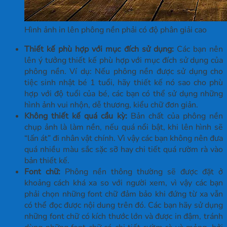
Hình ảnh in lên phông nền phải có độ phân giải cao
Thiết kế phù hợp với mục đích sử dụng:
Các bạn nên
lên ý tưởng thiết kế phù hợp với mục đích sử dụng của
phông nền. Ví dụ: Nếu phông nền được sử dụng cho
tiệc sinh nhật bé 1 tuổi, hãy thiết kế nó sao cho phù
hợp với độ tuổi của bé, các bạn có thể sử dụng những
hình ảnh vui nhộn, dễ thương, kiểu chữ đơn giản.
Không thiết kế quá cầu kỳ:
Bản chất của phông nền
chụp ảnh là làm nền, nếu quá nổi bật, khi lên hình sẽ
“lấn át” đi nhân vật chính. Vì vậy các bạn không nên đưa
quá nhiều màu sắc sặc sỡ hay chi tiết quá rườm rà vào
bản thiết kế.
Font chữ:
Phông nền thông thường sẽ được đặt ở
khoảng cách khá xa so với người xem, vì vậy các bạn
phải chọn những font chữ đảm bảo khi đứng từ xa vẫn
có thể đọc được nội dung trên đó. Các bạn hãy sử dụng
những font chữ có kích thước lớn và được in đậm, tránh