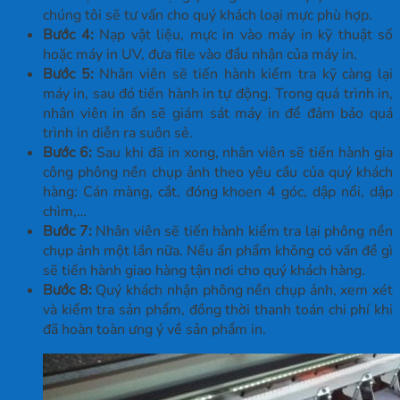
chúng tôi sẽ tư vấn cho quý khách loại mực phù hợp.
Bước 4:
Nạp vật liệu, mực in vào máy in kỹ thuật số
hoặc máy in UV, đưa file vào đầu nhận của máy in.
Bước 5:
Nhân viên sẽ tiến hành kiểm tra kỹ càng lại
máy in, sau đó tiến hành in tự động. Trong quá trình in,
nhân viên in ấn sẽ giám sát máy in để đảm bảo quá
trình in diễn ra suôn sẻ.
Bước 6:
Sau khi đã in xong, nhân viên sẽ tiến hành gia
công phông nền chụp ảnh theo yêu cầu của quý khách
hàng: Cán màng, cắt, đóng khoen 4 góc, dập nổi, dập
chìm,…
Bước 7:
Nhân viên sẽ tiến hành kiểm tra lại phông nền
chụp ảnh một lần nữa. Nếu ấn phẩm không có vấn đề gì
sẽ tiến hành giao hàng tận nơi cho quý khách hàng.
Bước 8:
Quý khách nhận phông nền chụp ảnh, xem xét
và kiểm tra sản phẩm, đồng thời thanh toán chi phí khi
đã hoàn toàn ưng ý về sản phẩm in.