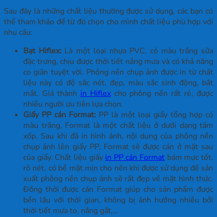
Sau đây là những chất liệu thường được sử dụng, các bạn có
thể tham khảo để từ đó chọn cho mình chất liệu phù hợp với
nhu cầu:
Bạt Hiflex:
Là một loại nhựa PVC, có màu trắng sữa
đặc trưng, chịu được thời tiết nắng mưa và có khả năng
co giãn tuyệt vời. Phông nền chụp ảnh được in từ chất
liệu này có độ sắc nét, đẹp, màu sắc sinh động, bắt
mắt. Giá thành
in Hiflex
cho phông nền rất rẻ, được
nhiều người ưu tiên lựa chọn.
Giấy PP cán Format:
PP là một loại giấy tổng hợp có
màu trắng, Format là một chất liệu ở dưới dạng tấm
xốp. Sau khi đã in hình ảnh, nội dung của phông nền
chụp ảnh lên giấy PP, Format sẽ được cán ở mặt sau
của giấy. Chất liệu giấy
in PP cán Format
bám mực tốt,
rõ nét, có bề mặt mịn cho nên khi được sử dụng để sản
xuất phông nền chụp ảnh sẽ rất đẹp về mặt hình thức.
Đồng thời được cán Format giúp cho sản phẩm được
bền lâu với thời gian, không bị ảnh hưởng nhiều bởi
thời tiết mưa to, nắng gắt,…