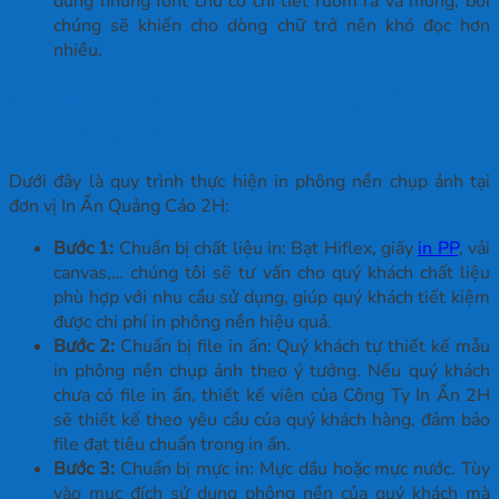
dùng những font chữ có chi tiết rườm rà và mỏng, bởi
chúng sẽ khiến cho dòng chữ trở nên khó đọc hơn
nhiều.
Quy trình thực hiện in phông nền tại In
Ấn Quảng Cáo 2H
Dưới đây là quy trình thực hiện in phông nền chụp ảnh tại
đơn vị In Ấn Quảng Cáo 2H:
Bước 1:
Chuẩn bị chất liệu in: Bạt Hiflex, giấy
in PP
, vải
canvas,… chúng tôi sẽ tư vấn cho quý khách chất liệu
phù hợp với nhu cầu sử dụng, giúp quý khách tiết kiệm
được chi phí in phông nền hiệu quả.
Bước 2:
Chuẩn bị file in ấn: Quý khách tự thiết kế mẫu
in phông nền chụp ảnh theo ý tưởng. Nếu quý khách
chưa có file in ấn, thiết kế viên của Công Ty In Ấn 2H
sẽ thiết kế theo yêu cầu của quý khách hàng, đảm bảo
file đạt tiêu chuẩn trong in ấn.
Bước 3:
Chuẩn bị mực in: Mực dầu hoặc mực nước. Tùy
vào mục đích sử dụng phông nền của quý khách mà