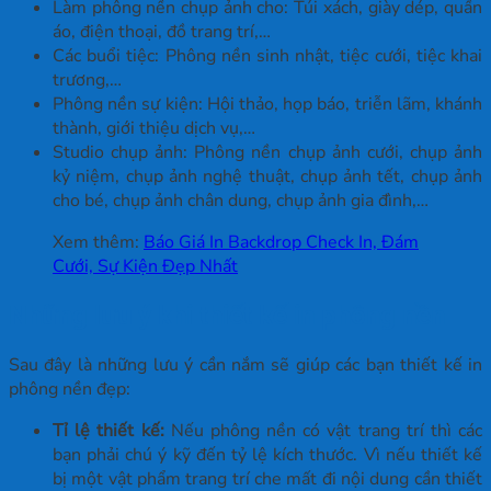
Làm phông nền chụp ảnh cho: Túi xách, giày dép, quần
áo, điện thoại, đồ trang trí,…
Các buổi tiệc: Phông nền sinh nhật, tiệc cưới, tiệc khai
trương,…
Phông nền sự kiện: Hội thảo, họp báo, triễn lãm, khánh
thành, giới thiệu dịch vụ,…
Studio chụp ảnh: Phông nền chụp ảnh cưới, chụp ảnh
kỷ niệm, chụp ảnh nghệ thuật, chụp ảnh tết, chụp ảnh
cho bé, chụp ảnh chân dung, chụp ảnh gia đình,…
Xem thêm:
Báo Giá In Backdrop Check In, Đám
Cưới, Sự Kiện Đẹp Nhất
Những lưu ý khi thiết kế in phông nền
Sau đây là những lưu ý cần nắm sẽ giúp các bạn thiết kế in
phông nền đẹp:
Tỉ lệ thiết kế:
Nếu phông nền có vật trang trí thì các
bạn phải chú ý kỹ đến tỷ lệ kích thước. Vì nếu thiết kế
bị một vật phẩm trang trí che mất đi nội dung cần thiết