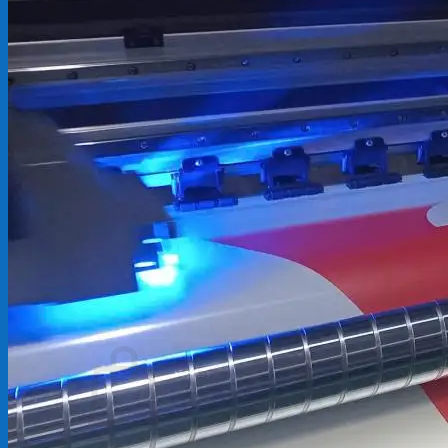
Backdrop
In Tem Nhãn
In Decal
Tin tức
Tin Tức In Kỹ Thuật Số
Tin Tức In UV
Tin tức công ty
Tuyển dụng
Câu hỏi thường gặp
Liên hệ
Tìm
kiếm:
Giỏ hàng /
0
₫