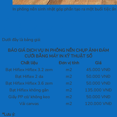
In phông nền sinh nhật góp phần tạo ra một buổi tiệc ấn
Bảng giá dịch vụ in phông nền chụp ảnh
tại In Ấn Quảng Cáo 2H
Dưới đây là bảng giá:
BÁO GIÁ DỊCH VỤ IN PHÔNG NỀN CHỤP ẢNH ĐÁM
CƯỚI BẰNG MÁY IN KỸ THUẬT SỐ
Chất liệu
Đơn vị tính
Giá
Bạt Hiflex Hiflex 3.2 zem
m2
45.000 VNĐ
Bạt Hiflex 2 da
m2
50.000 VNĐ
Bạt Hiflex Hiflex 3.6 zem
m2
50.000 VNĐ
Bạt Hiflex không gân
m2
135.000 VNĐ
Giấy PP có/ không keo
m2
50.000 VNĐ
Vải canvas
m2
120.000 VNĐ
*Lưu ý: