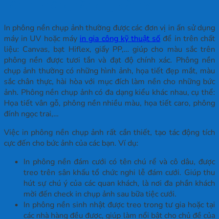
nên in phông nền chụp ảnh?
In phông nền chụp ảnh thường được các đơn vị in ấn sử dụng
máy in UV hoặc máy
in gia công kỹ thuật số
để in trên chất
liệu: Canvas, bạt Hiflex, giấy PP,… giúp cho màu sắc trên
phông nền được tươi tắn và đạt độ chính xác. Phông nền
chụp ảnh thường có những hình ảnh, họa tiết đẹp mắt, màu
sắc chân thực, hài hòa với mục đích làm nền cho những bức
ảnh. Phông nền chụp ảnh có đa dạng kiểu khác nhau, cụ thể:
Họa tiết vân gỗ, phông nền nhiều màu, họa tiết caro, phông
đính ngọc trai,…
Việc in phông nền chụp ảnh rất cần thiết, tạo tác động tích
cực đến cho bức ảnh của các bạn. Ví dụ:
In phông nền đám cưới có tên chú rể và cô dâu, được
treo trên sân khấu tổ chức nghi lễ đám cưới. Giúp thu
hút sự chú ý của các quan khách, là nơi đa phần khách
mời đến check in chụp ảnh sau bữa tiệc cưới.
In phông nền sinh nhật được treo trong tư gia hoặc tại
các nhà hàng đều được, giúp làm nổi bật cho chủ đề của