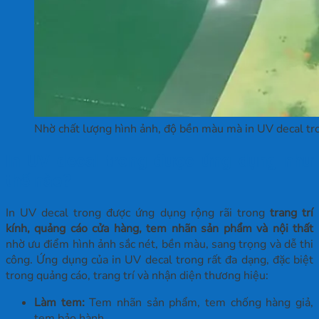
Nhờ chất lượng hình ảnh, độ bền màu mà in UV decal tr
In UV decal trong được ứng dụng như
thế nào?
In UV decal trong được ứng dụng rộng rãi trong
trang trí
kính, quảng cáo cửa hàng, tem nhãn sản phẩm và nội thất
nhờ ưu điểm hình ảnh sắc nét, bền màu, sang trọng và dễ thi
công. Ứng dụng của in UV decal trong rất đa dạng, đặc biệt
trong quảng cáo, trang trí và nhận diện thương hiệu:
Làm tem:
Tem nhãn sản phẩm, tem chống hàng giả,
tem bảo hành,…