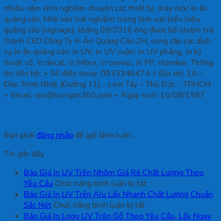
nhiều năm kinh nghiệm chuyên các thiết bị, máy móc in ấn
quảng cáo. Nhờ vào trải nghiệm trong lĩnh vực biển hiệu
quảng cáo (signage), tháng 09/2016 ông được bổ nhiệm trở
thành CEO Công Ty In Ấn Quảng Cáo 2H, cung cấp các dịch
vụ in ấn quảng cáo: in UV, in UV cuộn, in UV phẳng, in kỹ
thuật số, in decal, in hiflex, in canvas, in PP, standee. Thông
tin liên hệ: + Số điện thoại: 0933346474 + Địa chỉ: 1A –
Đào Trinh Nhất (Đường 11) – Linh Tây – Thủ Đức – TPHCM
+ Email: ceo@trangtri360.com + Ngày sinh: 10/08/1987
Để lại một bình luận
Bạn phải
đăng nhập
để gửi bình luận.
Tin gần đây
Báo Giá In UV Trên Nhôm Giá Rẻ Chất Lượng Theo
ở
Yêu Cầu
Chức năng bình luận bị tắt
Báo
Báo Giá In UV Trên Alu Lấy Nhanh Chất Lượng Chuẩn
ở
Giá
Sắc Nét
Chức năng bình luận bị tắt
Báo
In
Báo Giá In Logo UV Trên Gỗ Theo Yêu Cầu, Lấy Ngay