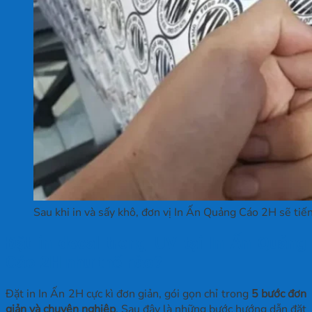
Sau khi in và sấy khô, đơn vị In Ấn Quảng Cáo 2H sẽ tiế
Đặt in decal trong UV tại In Ấn Quảng
Cáo 2H như thế nào?
Đặt in In Ấn 2H cực kì đơn giản, gói gọn chỉ trong
5 bước đơn
giản và chuyên nghiệp
. Sau đây là những bước hướng dẫn đặt