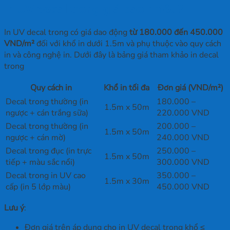
In UV decal trong giá bao nhiêu?
In UV decal trong có giá dao động
từ 180.000 đến 450.000
VND/m²
đối với khổ in dưới 1.5m và phụ thuộc vào quy cách
in và công nghệ in. Dưới đây là bảng giá tham khảo in decal
trong
Quy cách in
Khổ in tối đa
Đơn giá (VND/m²)
Decal trong thường (in
180.000 –
1.5m x 50m
ngược + cán trắng sữa)
220.000 VND
Decal trong thường (in
200.000 –
1.5m x 50m
ngược + cán mờ)
240.000 VND
Decal trong đục (in trực
250.000 –
1.5m x 50m
tiếp + màu sắc nổi)
300.000 VND
Decal trong in UV cao
350.000 –
1.5m x 30m
cấp (in 5 lớp màu)
450.000 VND
Lưu ý
:
Đơn giá trên áp dụng cho in UV decal trong khổ ≤