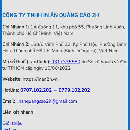
CÔNG TY TNHH IN ẤN QUẢNG CÁO 2H
Chi Nhánh 1
: 1A đường 11, khu phố 55, Phường Linh Xuân,
Thành phố Hồ Chí Minh, Việt Nam
Chi Nhánh 2
: 168/6 Vĩnh Phú 32, Kp Phú Hội, Phường Bình
Hòa, Thành phố Hồ Chí Minh (Bình Dương cũ), Việt Nam
Mã số thuế (Tax Code)
:
0317335580
do Sở kế hoạch và đầu
tư TPHCM cấp ngày 10/06/2022
Website
: https://inan2h.vn
Hotline:
0707.102.202
–
0779.102.202
Email:
inanquangcao2h@gmail.com
Liên kết nhanh
Giới thiệu
Dịch vụ