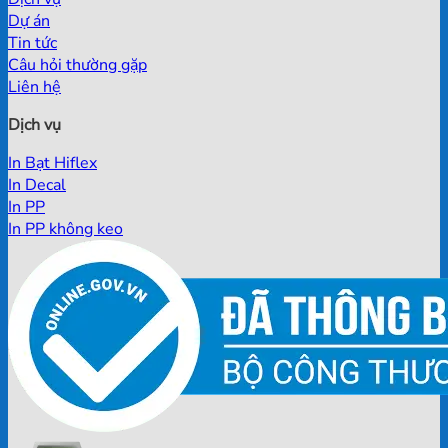
Dự án
Tin tức
Câu hỏi thường gặp
Liên hệ
Dịch vụ
In Bạt Hiflex
In Decal
In PP
In PP không keo