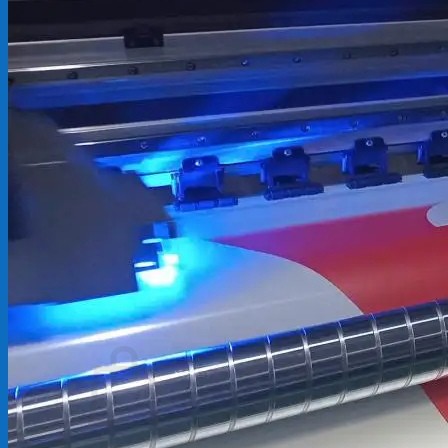
Backdrop
In Tem Nhãn
In Decal
Tin tức
Tin Tức In Kỹ Thuật Số
Tin Tức In UV
Tin tức công ty
Tuyển dụng
Câu hỏi thường gặp
Liên hệ
Tìm
kiếm:
Giỏ hàng /
0
₫