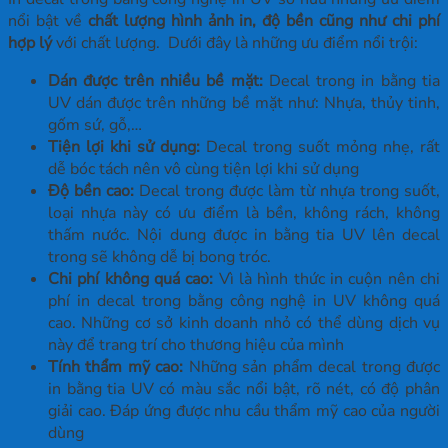
nổi bật về
chất lượng hình ảnh in, độ bền cũng như chi phí
hợp lý
với chất lượng. Dưới đây là những ưu điểm nổi trội:
Dán được trên nhiều bề mặt:
Decal trong in bằng tia
UV dán được trên những bề mặt như: Nhựa, thủy tinh,
gốm sứ, gỗ,…
Tiện lợi khi sử dụng:
Decal trong suốt mỏng nhẹ, rất
dễ bóc tách nên vô cùng tiện lợi khi sử dụng
Độ bền cao:
Decal trong được làm từ nhựa trong suốt,
loại nhựa này có ưu điểm là bền, không rách, không
thấm nước. Nội dung được in bằng tia UV lên decal
trong sẽ không dễ bị bong tróc.
Chi phí không quá cao:
Vì là hình thức in cuộn nên chi
phí in decal trong bằng công nghệ in UV không quá
cao. Những cơ sở kinh doanh nhỏ có thể dùng dịch vụ
này để trang trí cho thương hiệu của mình
Tính thẩm mỹ cao:
Những sản phẩm decal trong được
in bằng tia UV có màu sắc nổi bật, rõ nét, có độ phân
giải cao. Đáp ứng được nhu cầu thẩm mỹ cao của người
dùng