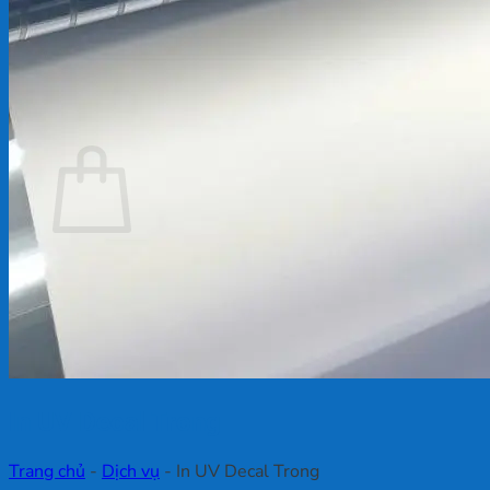
Chưa có sản phẩm trong giỏ hàng.
Quay trở lại cửa hàng
Giỏ hàng
Chưa có sản phẩm trong giỏ hàng.
Quay trở lại cửa hàng
In UV Decal Trong
Trang chủ
-
Dịch vụ
-
In UV Decal Trong