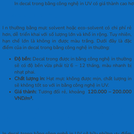
In decal trong bằng công nghệ in UV có giá thành cao h
Decal trong in thường
I n thường bằng mực solvent hoặc eco-solvent có chi phí rẻ
hơn, dễ triển khai với số lượng lớn và khổ in rộng. Tuy nhiên,
hạn chế lớn là không in được màu trắng. Dưới đây là đặc
điểm của in decal trong bằng công nghệ in thường:
Độ bền:
Decal trong được in bằng công nghệ in thường
sẽ có độ bền vừa phải từ 6 – 12 tháng, màu nhanh bị
nhạt phai.
Chất lượng in:
Hạt mực không được mịn, chất lượng in
sẽ không tốt so với in bằng công nghệ in UV.
Giá thành:
Tương đối rẻ, khoảng
120.000 – 200.000
VND/m².
Ưu điểm nổi trội của in decal trong bằng
công nghệ in UV là gì?
In decal trong bằng công nghệ in UV sở hữu những ưu điểm