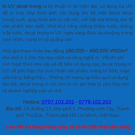
In UV decal trong
là kỹ thuật in ấn hiện đại, sử dụng tia UV
để in trực tiếp hình ảnh, nội dung lên bề mặt decal nhựa
trong suốt, giúp hình ảnh in sắc nét, nổi bật mà không che đi
sản phẩm bên dưới. Nhờ khả năng chống thấm nước, chống
trầy xước, decal trong in UV ngày càng được ưa chuộng trong
tem nhãn, trang trí và quảng cáo.
Mức giá tham khảo dao động
180.000 – 450.000 VND/m²
cho khổ ≤ 1,5m, tùy quy cách và công nghệ in. Với chi phí
linh hoạt theo nhu cầu và độ bền sử dụng cao, decal trong in
UV rất phù hợp cho tem nhãn sản phẩm, trang trí kính, logo
cửa hàng, bảng hiệu… Không chỉ mang lại hiệu quả sử dụng
lâu dài, decal trong in UV còn có chi phí hợp lý, phù hợp cho
cả doanh nghiệp vừa và nhỏ.
Hotline:
0707.102.202
-
0779.102.202
Địa chỉ:
1A đường 11, khu phố 1, Phường Linh Tây, Thành
phố Thủ Đức, Thành phố Hồ Chí Minh, Việt Nam
Cam kết trả hàng trong vòng 2h từ khi tiếp nhận đơn hàng