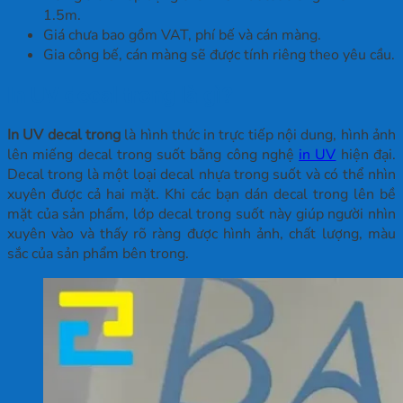
1.5m.
Giá chưa bao gồm VAT, phí bế và cán màng.
Gia công bế, cán màng sẽ được tính riêng theo yêu cầu.
In UV decal trong là gì?
In UV decal trong
là hình thức in trực tiếp nội dung, hình ảnh
lên miếng decal trong suốt bằng công nghệ
in UV
hiện đại.
Decal trong là một loại decal nhựa trong suốt và có thể nhìn
xuyên được cả hai mặt. Khi các bạn dán decal trong lên bề
mặt của sản phẩm, lớp decal trong suốt này giúp người nhìn
xuyên vào và thấy rõ ràng được hình ảnh, chất lượng, màu
sắc của sản phẩm bên trong.