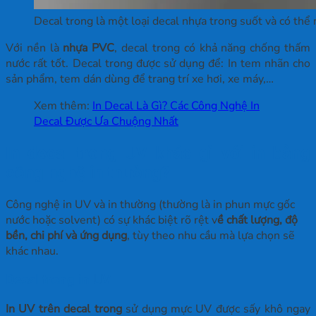
Decal trong là một loại decal nhựa trong suốt và có thể
Với nền là
nhựa PVC
, decal trong có khả năng chống thấm
nước rất tốt. Decal trong được sử dụng để: In tem nhãn cho
sản phẩm, tem dán dùng để trang trí xe hơi, xe máy,…
Xem thêm:
In Decal Là Gì? Các Công Nghệ In
Decal Được Ưa Chuộng Nhất
In decal trong UV khác gì với in bằng
công nghệ in thường?
Công nghệ in UV và in thường (thường là in phun mực gốc
nước hoặc solvent) có sự khác biệt rõ rệt v
ề chất lượng, độ
bền, chi phí và ứng dụng
, tùy theo nhu cầu mà lựa chọn sẽ
khác nhau.
Decal trong in UV
In UV trên decal trong
sử dụng mực UV được sấy khô ngay