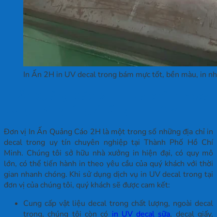
In Ấn 2H in UV decal trong bám mực tốt, bền màu, in nh
In Ấn Quảng Cáo 2H – Địa chỉ in decal
trong UV uy tín giá tốt tại TP.HCM
Đơn vị In Ấn Quảng Cáo 2H là một trong số những địa chỉ in
decal trong uy tín chuyên nghiệp tại Thành Phố Hồ Chí
Minh. Chúng tôi sở hữu nhà xưởng in hiện đại, có quy mô
lớn, có thể tiến hành in theo yêu cầu của quý khách với thời
gian nhanh chóng. Khi sử dụng dịch vụ in UV decal trong tại
đơn vị của chúng tôi, quý khách sẽ được cam kết:
Cung cấp vật liệu decal trong chất lượng, ngoài decal
trong, chúng tôi còn có
in UV decal sữa
, decal giấy,