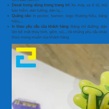
Decal trong dùng trong trang trí:
Xe máy, xe ô tô, mũ
bảo hiểm, dán tường, dán ly,…
Quảng cáo:
In poster, banner, logo thương hiệu, bảng
hiệu,…
In theo yêu cầu của khách hàng:
Bảng chỉ đường, dán
lên bề mặt thủy tinh, gốm, sứ,….Và những yêu cầu khác
theo mong muốn của khách hàng