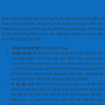
In decal trong UV tại In Ấn Quảng Cáo
2H gồm những bước nào?
Quy trình in decal trong UV tại In Ấn Quảng Cáo 2H gồm 4
bước chuyên nghiệp, được thực hiện khép kín nhằm đảm bảo
chất lượng thành phẩm tối ưu nhất cho khách hàng. Dưới đây
là quy trình thực hiện in UV lên chất liệu decal trong tại đơn
vị In Ấn Quảng Cáo 2H:
Chuẩn bị chất liệu in:
Decal trong
Thiết kế file in:
Sau khi nhận được file mẫu và yêu cầu
của quý khách về chỉnh sửa ảnh, kèm theo kích thước
mà khách hàng mong muốn. Bộ phận thiết kế của đơn
vị In Ấn Quảng Cáo 2H sẽ thiết kế theo yêu cầu với tỷ
lệ kích thước. Đồng thời cũng sẽ chỉnh sửa, thiết kế bổ
sung cho hình ảnh theo yêu cầu của quý khách
In và sấy khô:
Bước tiếp theo là nạp file in và vật liệu
decal trong vào máy in. Sẽ có một phần mềm giúp kết
nối file in với máy tính. Khi có lệnh quá trình in bắt đầu,
đầu phun sẽ phun mực trực tiếp lên bề mặt vật liệu
decal trong. Sau đó tia UV sẽ làm cho mực khô ngay