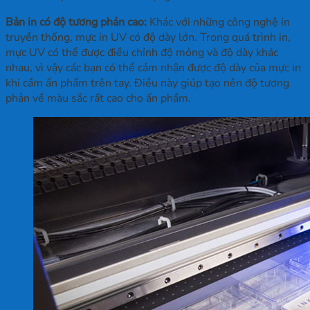
Bản in có độ tương phản cao:
Khác với những công nghệ in
truyền thống, mực in UV có độ dày lớn. Trong quá trình in,
mực UV có thể được điều chỉnh độ mỏng và độ dày khác
nhau, vì vậy các bạn có thể cảm nhận được độ dày của mực in
khi cầm ấn phẩm trên tay. Điều này giúp tạo nên độ tương
phản về màu sắc rất cao cho ấn phẩm.