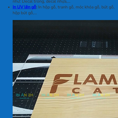
như: Decal trong, decal nhựa,…
In UV lên gỗ
:
In hộp gỗ, tranh gỗ, móc khóa gỗ, bút gỗ,
hộp bút gỗ,…