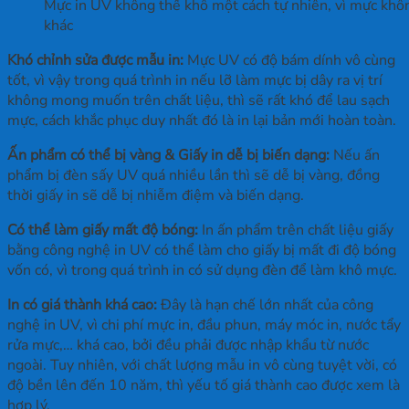
Mực in UV không thể khô một cách tự nhiên, vì mực kh
khác
Khó chỉnh sửa được mẫu in:
Mực UV có độ bám dính vô cùng
tốt, vì vậy trong quá trình in nếu lỡ làm mực bị dây ra vị trí
không mong muốn trên chất liệu, thì sẽ rất khó để lau sạch
mực, cách khắc phục duy nhất đó là in lại bản mới hoàn toàn.
Ấn phẩm có thể bị vàng & Giấy in dễ bị biến dạng:
Nếu ấn
phẩm bị đèn sấy UV quá nhiều lần thì sẽ dễ bị vàng, đồng
thời giấy in sẽ dễ bị nhiễm điệm và biến dạng.
Có thể làm giấy mất độ bóng:
In ấn phẩm trên chất liệu giấy
bằng công nghệ in UV có thể làm cho giấy bị mất đi độ bóng
vốn có, vì trong quá trình in có sử dụng đèn để làm khô mực.
In có giá thành khá cao:
Đây là hạn chế lớn nhất của công
nghệ in UV, vì chi phí mực in, đầu phun, máy móc in, nước tẩy
rửa mực,… khá cao, bởi đều phải được nhập khẩu từ nước
ngoài. Tuy nhiên, với chất lượng mẫu in vô cùng tuyệt vời, có
độ bền lên đến 10 năm, thì yếu tố giá thành cao được xem là
hợp lý.