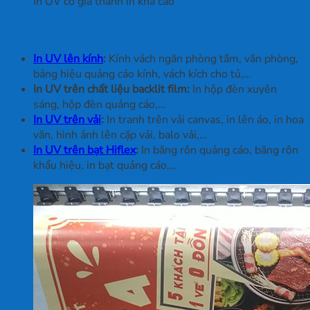
In UV có giá thành in khá cao
1.3 Ứng dụng
In UV lên kính
:
Kính vách ngăn phòng tắm, văn phòng,
bảng hiệu quảng cáo kính, vách kích cho tủ,…
In UV trên chất liệu backlit film:
In hộp đèn xuyên
sáng, hộp đèn quảng cáo,…
In UV trên vải
:
In tranh trên vải canvas, in lên áo, in hoa
văn, hình ảnh lên cặp vải, balo vải,…
In UV trên bạt Hiflex
:
In băng rôn quảng cáo, băng rôn
khẩu hiệu, in bạt quảng cáo,…