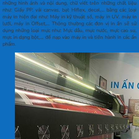
những hình ảnh và nội dung, chữ viết trên những chất liệu
như: Giấy PP, vải canvas, bạt Hiflex, decal,… bằng các loại
máy in hiện đại như: Máy in kỹ thuật số, máy in UV, máy in
lưới, máy in Offset,… Thông thường các đơn vị in ấn sẽ sử
dụng những loại mực như: Mực dầu, mực nước, mực cao su,
mực in dạng bột,… để nạp vào máy in và tiến hành in các ấn
phẩm.