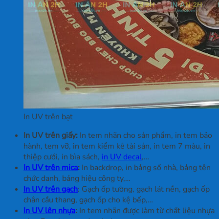
In UV trên bạt
In UV trên giấy:
In tem nhãn cho sản phẩm, in tem bảo
hành, tem vỡ, in tem kiểm kê tài sản, in tem 7 màu, in
thiệp cưới, in bìa sách,
in UV decal
,…
In UV trên mica
:
In backdrop, in bảng số nhà, bảng tên
chức danh, bảng hiệu công ty,…
In UV trên gạch
: Gạch ốp tường, gạch lát nền, gạch ốp
chân cầu thang, gạch ốp cho kệ bếp,…
In UV lên nhựa
:
In tem nhãn được làm từ chất liệu nhựa