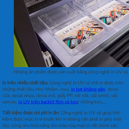
Những ấn phẩm được sản xuất bằng công nghệ in UV sẽ 
In trên nhiều chất liệu:
Công nghệ in UV có thể in được trên
những chất liệu như: Nhôm, inox,
in bạt không gân
, decal
sữa, decal nhựa, decal mờ, giấy PP, vải silk, vải simili, vải
canvas,
in UV trên backlit film có keo
/ không keo,…
Tiết kiệm được chi phí in ấn:
Công nghệ in UV sẽ giúp tiết
kiệm được mực in vì trước khi in không cần phải in phủ một
lớp, cũng như khả năng lên màu của mực in rất chính xác,