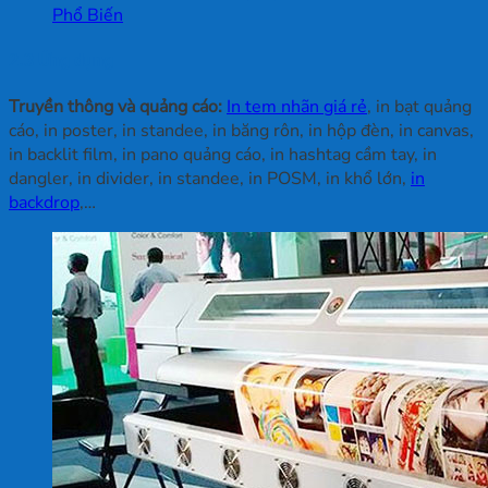
Phổ Biến
2.3 Ứng dụng
Truyền thông và quảng cáo:
In tem nhãn giá rẻ
, in bạt quảng
cáo, in poster, in standee, in băng rôn, in hộp đèn, in canvas,
in backlit film, in pano quảng cáo, in hashtag cầm tay, in
dangler, in divider, in standee, in POSM, in khổ lớn,
in
backdrop
,…