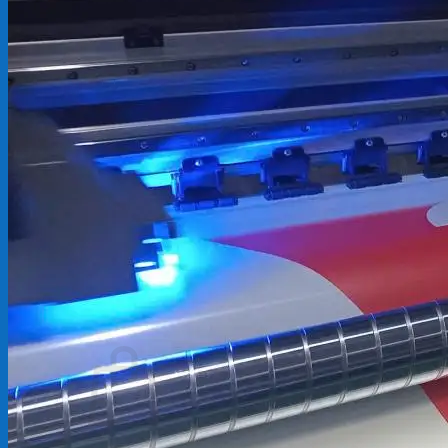
Backdrop
In Tem Nhãn
In Decal
Tin tức
Tin Tức In Kỹ Thuật Số
Tin Tức In UV
Tin tức công ty
Tuyển dụng
Câu hỏi thường gặp
Liên hệ
Tìm
kiếm:
Giỏ hàng /
0
₫