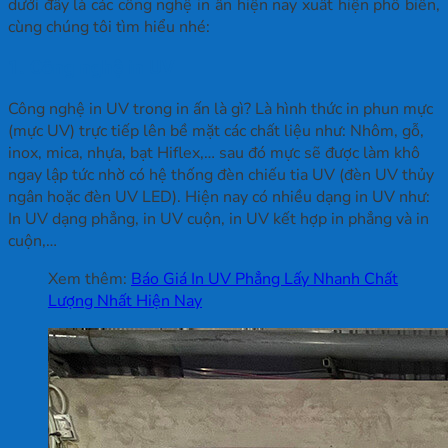
dưới đây là các công nghệ in ấn hiện nay xuất hiện phổ biến,
cùng chúng tôi tìm hiểu nhé:
1. Công nghệ in UV
Công nghệ in UV trong in ấn là gì? Là hình thức in phun mực
(mực UV) trực tiếp lên bề mặt các chất liệu như: Nhôm, gỗ,
inox, mica, nhựa, bạt Hiflex,… sau đó mực sẽ được làm khô
ngay lập tức nhờ có hệ thống đèn chiếu tia UV (đèn UV thủy
ngân hoặc đèn UV LED). Hiện nay có nhiều dạng in UV như:
In UV dạng phẳng, in UV cuộn, in UV kết hợp in phẳng và in
cuộn,…
Xem thêm:
Báo Giá In UV Phẳng Lấy Nhanh Chất
Lượng Nhất Hiện Nay