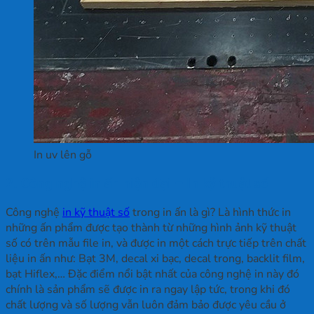
In uv lên gỗ
2. Công nghệ in ấn hiện đại – In kỹ thuật số
Công nghệ
in kỹ thuật số
trong in ấn là gì? Là hình thức in
những ấn phẩm được tạo thành từ những hình ảnh kỹ thuật
số có trên mẫu file in, và được in một cách trực tiếp trên chất
liệu in ấn như: Bạt 3M, decal xi bạc, decal trong, backlit film,
bạt Hiflex,… Đặc điểm nổi bật nhất của công nghệ in này đó
chính là sản phẩm sẽ được in ra ngay lập tức, trong khi đó
chất lượng và số lượng vẫn luôn đảm bảo được yêu cầu ở