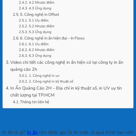
4.2 Nhược điểm
4.3 Ứng dụng
5. Công nghệ in Offset
5.1 Ưu điểm
5.2 Nhược điểm
5.3 Ứng dụng
6. Công nghệ in ấn hiện đại – In Flexo
6.1 Ưu điểm
6.2 Nhược điểm
6.3 Ứng dụng
Video chi tiết các công nghệ in ấn hiện có tại công ty in ấn
quảng cáo 2h
1. Công nghệ in uv
2. Công nghệ in kỹ thuật số
In Ấn Quảng Cáo 2H – Địa chỉ in kỹ thuật số, in UV uy tín
chất lượng tại TP.HCM
Thông tin liên hệ
In ấn là gì?
In ấn là gì?
In ấn
còn được gọi là ấn loát, là quá trình tạo nên