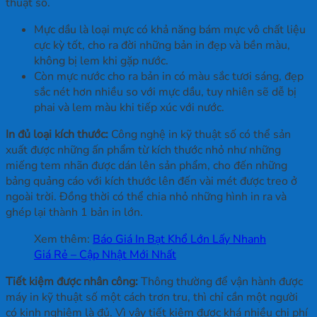
thuật số.
Mực dầu là loại mực có khả năng bám mực vô chất liệu
cực kỳ tốt, cho ra đời những bản in đẹp và bền màu,
không bị lem khi gặp nước.
Còn mực nước cho ra bản in có màu sắc tươi sáng, đẹp
sắc nét hơn nhiều so với mực dầu, tuy nhiên sẽ dễ bị
phai và lem màu khi tiếp xúc với nước.
In đủ loại kích thước:
Công nghệ in kỹ thuật số có thể sản
xuất được những ấn phẩm từ kích thước nhỏ như những
miếng tem nhãn được dán lên sản phẩm, cho đến những
bảng quảng cáo với kích thước lên đến vài mét được treo ở
ngoài trời. Đồng thời có thể chia nhỏ những hình in ra và
ghép lại thành 1 bản in lớn.
Xem thêm:
Báo Giá In Bạt Khổ Lớn Lấy Nhanh
Giá Rẻ – Cập Nhật Mới Nhất
Tiết kiệm được nhân công:
Thông thường để vận hành được
máy in kỹ thuật số một cách trơn tru, thì chỉ cần một người
có kinh nghiệm là đủ. Vì vậy tiết kiệm được khá nhiều chi phí