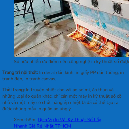
Sở hữu nhiều ưu điểm nên công nghệ in kỹ thuật số được
Trang trí nội thất:
In decal dán kính, in giấy PP dán tường, in
tranh đèn, In tranh canvas,…
Thời trang:
In truyền nhiệt cho vải áo sơ mi, áo thun và
những loại áo quần khác, chỉ cần một máy in kỹ thuật số cỡ
nhỏ và một máy có chức năng ép nhiệt là đã có thể tạo ra
được những mẫu in quần áo ưng ý.
Xem thêm:
Dịch Vụ In Vải Kỹ Thuật Số Lấy
Nhanh Giá Rẻ Nhất TPHCM