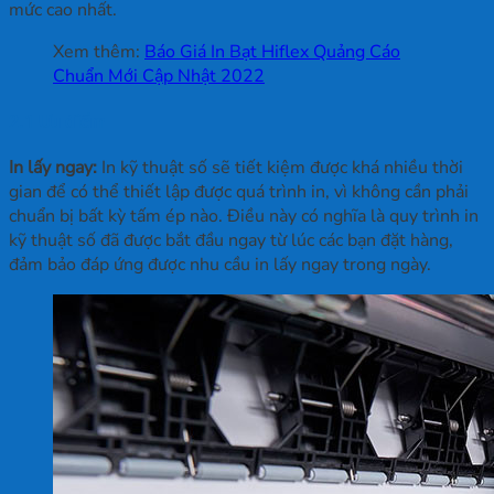
mức cao nhất.
Xem thêm:
Báo Giá In Bạt Hiflex Quảng Cáo
Chuẩn Mới Cập Nhật 2022
2.1 Ưu điểm
In lấy ngay:
In kỹ thuật số sẽ tiết kiệm được khá nhiều thời
gian để có thể thiết lập được quá trình in, vì không cần phải
chuẩn bị bất kỳ tấm ép nào. Điều này có nghĩa là quy trình in
kỹ thuật số đã được bắt đầu ngay từ lúc các bạn đặt hàng,
đảm bảo đáp ứng được nhu cầu in lấy ngay trong ngày.