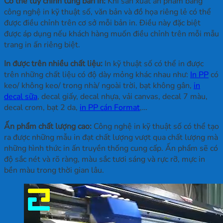
Có thể tùy chỉnh từng bản in:
Khi sản xuất ấn phẩm bằng
công nghệ in kỹ thuật số, văn bản và đồ họa riêng lẻ có thể
được điều chỉnh trên cơ sở mỗi bản in. Điều này đặc biệt
được áp dụng nếu khách hàng muốn điều chỉnh trên mỗi mẫu
trang in ấn riêng biệt.
In được trên nhiều chất liệu:
In kỹ thuật số có thể in được
trên những chất liệu có độ dày mỏng khác nhau như:
In PP
có
keo/ không keo/ trong nhà/ ngoài trời, bạt không gân,
in
decal sữa
, decal giấy, decal nhựa, vải canvas, decal 7 màu,
decal crom, bạt 2 da,
in PP cán Format
,…
Ấn phẩm chất lượng cao:
Công nghệ in kỹ thuật số có thể tạo
ra được những mẫu in đạt chất lượng vượt qua chất lượng mà
những hình thức in ấn truyền thống cung cấp. Ấn phẩm sẽ có
độ sắc nét và rõ ràng, màu sắc tươi sáng và rực rỡ, mực in
bền màu trong thời gian lâu.