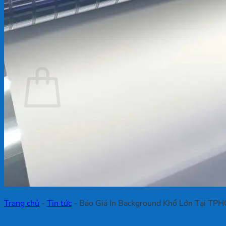
Chưa có sản phẩm trong giỏ hàng.
Quay trở lại cửa hàng
Giỏ hàng
Chưa có sản phẩm trong giỏ hàng.
Quay trở lại cửa hàng
Trang chủ
-
Tin tức
-
Báo Giá In Background Khổ Lớn Tại TP
Báo Giá In Background Khổ Lớn Tại TP