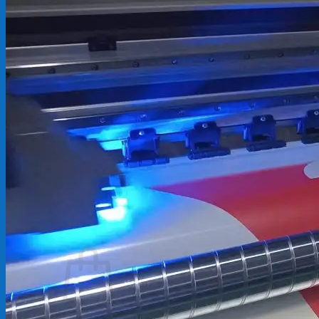
Backdrop
In Tem Nhãn
In Decal
Tin tức
Tin Tức In Kỹ Thuật Số
Tin Tức In UV
Tin tức công ty
Tuyển dụng
Câu hỏi thường gặp
Liên hệ
Tìm
kiếm:
Giỏ hàng /
0
₫