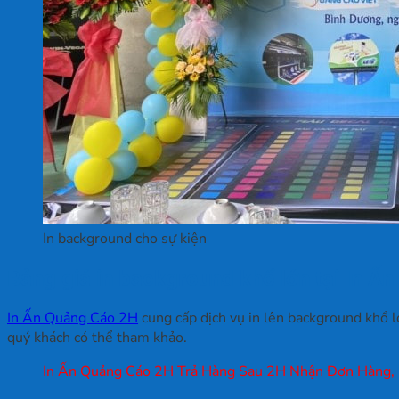
In background cho sự kiện
Bảng giá in background khổ lớn tại In Ấn
In Ấn Quảng Cáo 2H
cung cấp dịch vụ in lên background khổ lớ
quý khách có thể tham khảo.
In Ấn Quảng Cáo 2H Trả Hàng Sau 2H Nhận Đơn Hàng,