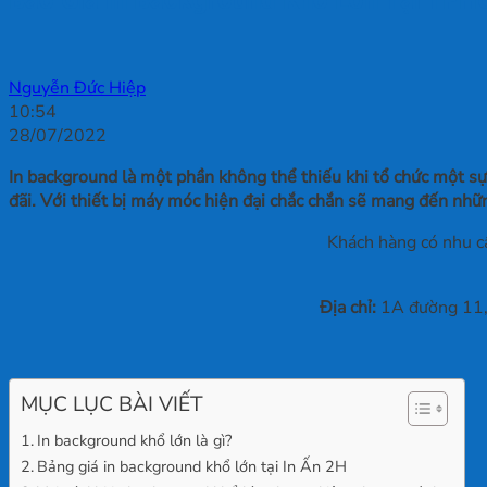
Nguyễn Đức Hiệp
10:54
28/07/2022
In background là một phần không thể thiếu khi tổ chức một sự
đãi. Với thiết bị máy móc hiện đại chắc chắn sẽ mang đến nhữ
Khách hàng có nhu cầ
Địa chỉ:
1A đường 11, 
MỤC LỤC BÀI VIẾT
In background khổ lớn là gì?
Bảng giá in background khổ lớn tại In Ấn 2H