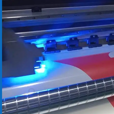
Backdrop
In Tem Nhãn
In Decal
Tin tức
Tin Tức In Kỹ Thuật Số
Tin Tức In UV
Tin tức công ty
Tuyển dụng
Câu hỏi thường gặp
Liên hệ
Tìm
kiếm:
Giỏ hàng /
0
₫