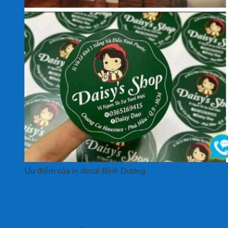
Ưu điểm của in decal Bình Dương
17+ mẫu decal đẹp mắt và ấn tượng
được ưa chuộng