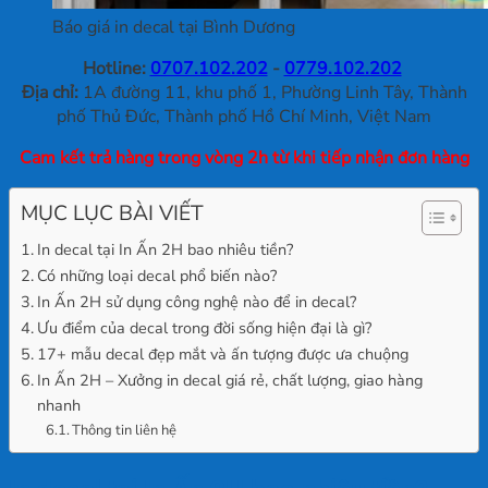
Báo giá in decal tại Bình Dương
Hotline:
0707.102.202
-
0779.102.202
Địa chỉ:
1A đường 11, khu phố 1, Phường Linh Tây, Thành
phố Thủ Đức, Thành phố Hồ Chí Minh, Việt Nam
Cam kết trả hàng trong vòng 2h từ khi tiếp nhận đơn hàng
MỤC LỤC BÀI VIẾT
In decal tại In Ấn 2H bao nhiêu tiền?
Có những loại decal phổ biến nào?
In Ấn 2H sử dụng công nghệ nào để in decal?
Ưu điểm của decal trong đời sống hiện đại là gì?
17+ mẫu decal đẹp mắt và ấn tượng được ưa chuộng
In Ấn 2H – Xưởng in decal giá rẻ, chất lượng, giao hàng
nhanh
Thông tin liên hệ