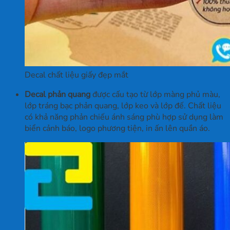
Decal chất liệu giấy đẹp mắt
Decal phản quang
được cấu tạo từ lớp màng phủ màu,
lớp tráng bạc phản quang, lớp keo và lớp đế. Chất liệu
có khả năng phản chiếu ánh sáng phù hợp sử dụng làm
biển cảnh báo, logo phương tiện, in ấn lên quần áo.