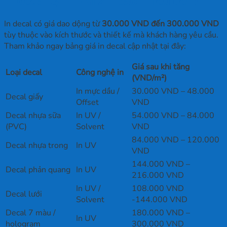
In decal tại In Ấn 2H bao nhiêu tiền?
In decal có giá dao dộng từ
30.000 VND đến 300.000 VND
tùy thuộc vào kích thước và thiết kế mà khách hàng yêu cầu.
Tham khảo ngay bảng giá in decal cập nhật tại đây:
Giá sau khi tăng
Loại decal
Công nghệ in
(VND/m²)
In mực dầu /
30.000 VND – 48.000
Decal giấy
Offset
VND
Decal nhựa sữa
In UV /
54.000 VND – 84.000
(PVC)
Solvent
VND
84.000 VND – 120.000
Decal nhựa trong
In UV
VND
144.000 VND –
Decal phản quang
In UV
216.000 VND
In UV /
108.000 VND
Decal lưới
Solvent
-144.000 VND
Decal 7 màu /
180.000 VND –
In UV
hologram
300.000 VND