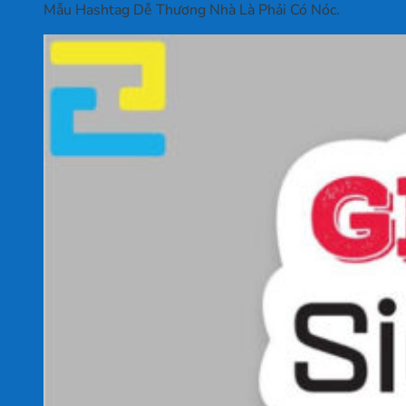
Mẫu Hashtag Dễ Thương Nhà Là Phải Có Nóc.