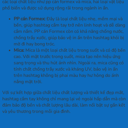
các loại chất liệu như pp cán formex và mica, hai loại vật liệu
phổ biến và được sử dụng rộng rãi trong ngành in ấn.
PP cán Formex:
Đây là loại chất liệu nhẹ, mềm mại và
bền, giúp hashtag cầm tay trở nên linh hoạt và dễ dàng
cầm nắm. PP cán Formex còn có khả năng chống nước,
chống trầy xước, giúp bảo vệ in ấn trên hashtag khỏi bị
mờ đi hay bong tróc.
Mica:
Mica là một loại chất liệu trong suốt và có độ bền
cao. Với mặt trước trong suốt, mica tạo nên hiệu ứng
sang trọng và thu hút ánh nhìn. Ngoài ra, mica cũng có
tính chất chống trầy xước và kháng UV, bảo vệ in ấn
trên hashtag không bị phai màu hay hư hỏng do ánh
nắng mặt trời.
Với sự kết hợp giữa chất liệu chất lượng và thiết kế đẹp mắt,
hashtag cầm tay không chỉ mang lại vẻ ngoài hấp dẫn mà còn
đảm bảo độ bền và chất lượng lâu dài, làm nổi bật sự gắn kết
và yêu thương trong mỗi gia đình.
Kích thước