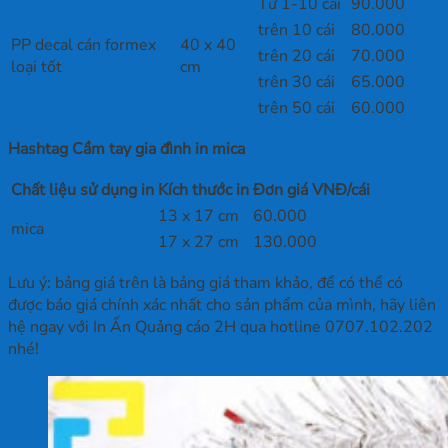
Từ 1-10 cái
90.000
trên 10 cái
80.000
PP decal cán formex
40 x 40
trên 20 cái
70.000
loại tốt
cm
trên 30 cái
65.000
trên 50 cái
60.000
Hashtag Cầm tay gia đình in mica
Chất liệu sử dụng in
Kích thước in
Đơn giá VNĐ/cái
13 x 17 cm
60.000
mica
17 x 27 cm
130.000
Lưu ý: bảng giá trên là bảng giá tham khảo, để có thể có
được báo giá chính xác nhất cho sản phẩm của mình, hãy liên
hệ ngay với In Ấn Quảng cáo 2H qua hotline 0707.102.202
nhé!