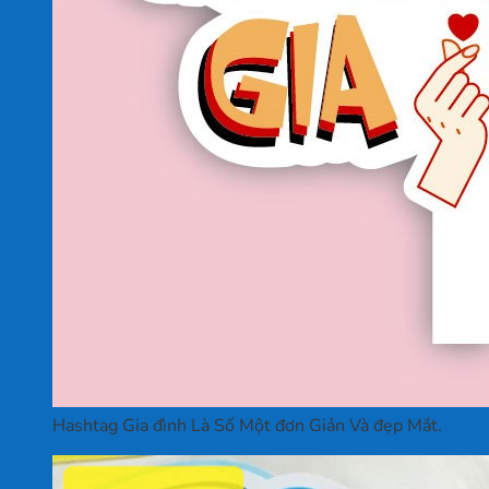
Hashtag Gia đình Là Số Một đơn Giản Và đẹp Mắt.