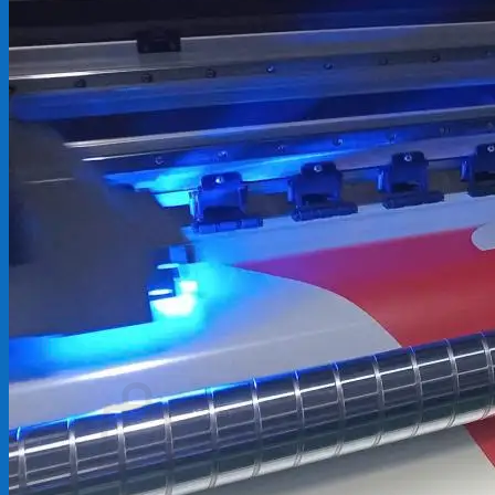
Backdrop
In Tem Nhãn
In Decal
Tin tức
Tin Tức In Kỹ Thuật Số
Tin Tức In UV
Tin tức công ty
Tuyển dụng
Câu hỏi thường gặp
Liên hệ
Tìm
kiếm:
Giỏ hàng /
0
₫