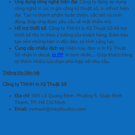
Ứng dụng công nghệ hiện đại
: Công ty đang áp dụng
công nghệ in uv, in gia công kỹ thuật số, in offset hiện
đại. Tạo ra thành phẩm hoàn thiện, sắc nét và sinh
động. Đáp ứng được yêu cầu về mặt thẩm mỹ.
Hỗ trợ thiết kế
: Công ty TNHH In Kỹ Thuật Số hỗ trợ
thiết kế file in theo ý tưởng của khách hàng. Đảm bảo
tạo nên những bản in độc đáo, có tính sáng tạo.
Cung cấp nhiều dịch vụ
: Hiện nay, đơn vị In Kỹ Thuật
Số nhận in decal,
in PP
, in tem nhãn,… Giúp khách hàng
có thêm nhiều lựa chọn phù hợp với nhu cầu.
Thông tin liên hệ
:
Công ty TNHH In Kỹ Thuật Số
Địa chỉ
: 365 Lê Quang Định, Phường 5, Quận Bình
Thạnh, TP. Hồ Chí Minh
Email:
innhanh@inkythuatso.com
4. Cơ sở In Ấn Cát Tường – Đơn vị in kỹ thuật số
Gò Vấp chuyên nghiệp