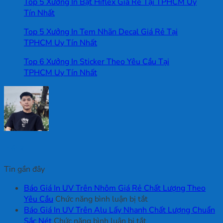
Top 5 Xưởng In Bạt Hiflex Giá Rẻ Tại TPHCM Uy
Tín Nhất
Top 5 Xưởng In Tem Nhãn Decal Giá Rẻ Tại
TPHCM Uy Tín Nhất
Top 6 Xưởng In Sticker Theo Yêu Cầu Tại
TPHCM Uy Tín Nhất
In ấn 2H
Tin gần đây
Báo Giá In UV Trên Nhôm Giá Rẻ Chất Lượng Theo
ở
Yêu Cầu
Chức năng bình luận bị tắt
Báo
Báo Giá In UV Trên Alu Lấy Nhanh Chất Lượng Chuẩn
ở
Giá
Sắc Nét
Chức năng bình luận bị tắt