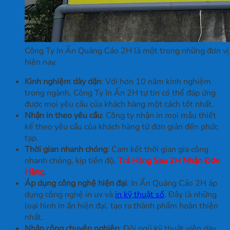
Công Ty In Ấn Quảng Cáo 2H là một trong những đơn vị i
hiện nay.
Kinh nghiệm dày dặn
: Với hơn 10 năm kinh nghiệm
trong ngành, Công Ty In Ấn 2H tự tin có thể đáp ứng
được mọi yêu cầu của khách hàng một cách tốt nhất.
Nhận in theo yêu cầu
: Công ty nhận in mọi mẫu thiết
kế theo yêu cầu của khách hàng từ đơn giản đến phức
tạp.
Thời gian nhanh chóng
: Cam kết thời gian gia công
nhanh chóng, kịp tiến độ.
Trả Hàng Sau 2H Nhận Đơn
Hàng
.
Áp dụng công nghệ hiện đại
: In Ấn Quảng Cáo 2H áp
dụng công nghệ in uv và
in kỹ thuật số
. Đây là những
loại hình in ấn hiện đại, tạo ra thành phẩm hoàn thiện
nhất.
Nhân công chuyên nghiệp
: Đội ngũ kỹ thuật viên dày