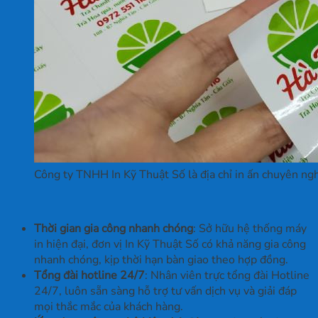
Công ty TNHH In Kỹ Thuật Số là địa chỉ in ấn chuyên ngh
Thời gian gia công nhanh chóng
: Sở hữu hệ thống máy
in hiện đại, đơn vị In Kỹ Thuật Số có khả năng gia công
nhanh chóng, kịp thời hạn bàn giao theo hợp đồng.
Tổng đài hotline 24/7
: Nhân viên trực tổng đài Hotline
24/7, luôn sẵn sàng hỗ trợ tư vấn dịch vụ và giải đáp
mọi thắc mắc của khách hàng.