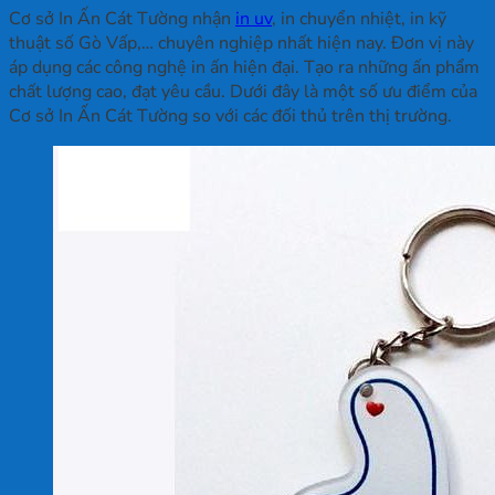
Cơ sở In Ấn Cát Tường nhận
in uv
, in chuyển nhiệt, in kỹ
thuật số Gò Vấp,… chuyên nghiệp nhất hiện nay. Đơn vị này
áp dụng các công nghệ in ấn hiện đại. Tạo ra những ấn phẩm
chất lượng cao, đạt yêu cầu. Dưới đây là một số ưu điểm của
Cơ sở In Ấn Cát Tường so với các đối thủ trên thị trường.