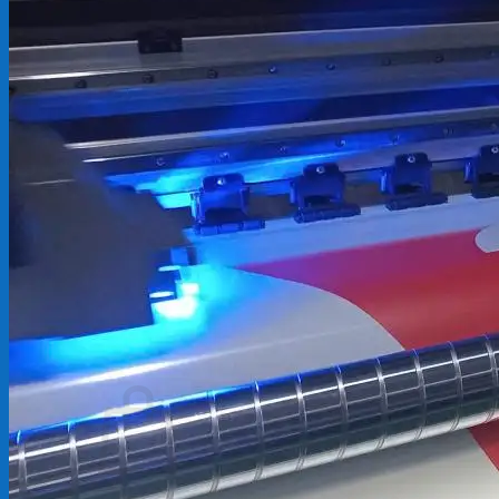
Backdrop
In Tem Nhãn
In Decal
Tin tức
Tin Tức In Kỹ Thuật Số
Tin Tức In UV
Tin tức công ty
Tuyển dụng
Câu hỏi thường gặp
Liên hệ
Tìm
kiếm:
Giỏ hàng /
0
₫