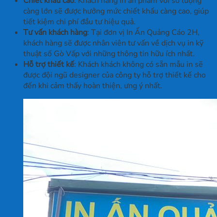
Chiết khấu cao
: Khách hàng in ấn phẩm với số lượng
càng lớn sẽ được hưởng mức chiết khấu càng cao, giúp
tiết kiệm chi phí đầu tư hiệu quả.
Tư vấn khách hàng
: Tại đơn vị In Ấn Quảng Cáo 2H,
khách hàng sẽ được nhân viên tư vấn về dịch vụ in kỹ
thuật số Gò Vấp với những thông tin hữu ích nhất.
Hỗ trợ thiết kế
: Khách khách không có sẵn mẫu in sẽ
được đội ngũ designer của công ty hỗ trợ thiết kế cho
đến khi cảm thấy hoàn thiện, ưng ý nhất.