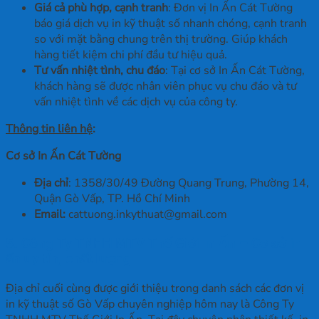
Giá cả phù hợp, cạnh tranh
: Đơn vị In Ấn Cát Tường
báo giá dịch vụ in kỹ thuật số nhanh chóng, cạnh tranh
so với mặt bằng chung trên thị trường. Giúp khách
hàng tiết kiệm chi phí đầu tư hiệu quả.
Tư vấn nhiệt tình, chu đáo
: Tại cơ sở In Ấn Cát Tường,
khách hàng sẽ được nhân viên phục vụ chu đáo và tư
vấn nhiệt tình về các dịch vụ của công ty.
Thông tin liên hệ
:
Cơ sở In Ấn Cát Tường
Địa chỉ
: 1358/30/49 Đường Quang Trung, Phường 14,
Quận Gò Vấp, TP. Hồ Chí Minh
Email:
cattuong.inkythuat@gmail.com
5. Công Ty TNHH MTV Thế Giới In Ấn – Cơ sở in
ấn uy tín, chất lượng
Địa chỉ cuối cùng được giới thiệu trong danh sách các đơn vị
in kỹ thuật số Gò Vấp chuyên nghiệp hôm nay là Công Ty