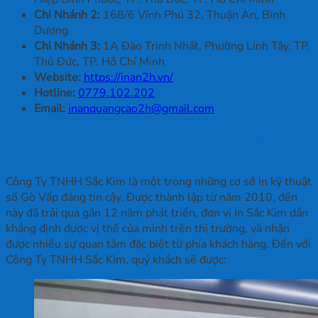
Chi Nhánh 2:
168/6 Vĩnh Phú 32, Thuận An, Bình
Dương
Chi Nhánh 3:
1A Đào Trinh Nhất, Phường Linh Tây, TP.
Thủ Đức, TP. Hồ Chí Minh
Website:
https://inan2h.vn/
Hotline:
0779.102.202
Email:
inanquangcao2h@gmail.com
2. Công Ty TNHH Sắc Kim – Đơn vị in kỹ thuật số
Gò Vấp giá rẻ
Công Ty TNHH Sắc Kim là một trong những cơ sở in kỹ thuật
số Gò Vấp đáng tin cậy. Được thành lập từ năm 2010, đến
này đã trải qua gần 12 năm phát triển, đơn vị In Sắc Kim dần
khẳng định được vị thế của mình trên thị trường, và nhận
được nhiều sự quan tâm đặc biệt từ phía khách hàng. Đến với
Công Ty TNHH Sắc Kim, quý khách sẽ được: