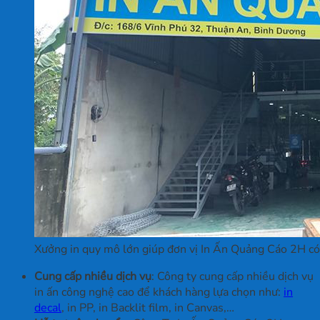
Xưởng in quy mô lớn giúp đơn vị In Ấn Quảng Cáo 2H có
Cung cấp nhiều dịch vụ
: Công ty cung cấp nhiều dịch vụ
in ấn công nghệ cao để khách hàng lựa chọn như:
in
decal
, in PP, in Backlit film, in Canvas,…