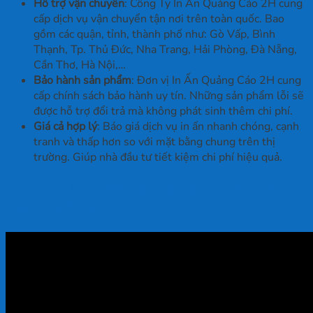
Hỗ trợ vận chuyển
: Công Ty In Ấn Quảng Cáo 2H cung
cấp dịch vụ vận chuyển tận nơi trên toàn quốc. Bao
gồm các quận, tỉnh, thành phố như: Gò Vấp, Bình
Thạnh, Tp. Thủ Đức, Nha Trang, Hải Phòng, Đà Nẵng,
Cần Thơ, Hà Nội,…
Bảo hành sản phẩm
: Đơn vị In Ấn Quảng Cáo 2H cung
cấp chính sách bảo hành uy tín. Những sản phẩm lỗi sẽ
được hỗ trợ đổi trả mà không phát sinh thêm chi phí.
Giá cả hợp lý
: Báo giá dịch vụ in ấn nhanh chóng, cạnh
tranh và thấp hơn so với mặt bằng chung trên thị
trường. Giúp nhà đầu tư tiết kiệm chi phí hiệu quả.
Video in kỹ thuật số của công ty in ấn
quảng cáo 2h