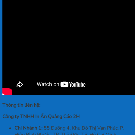
Thông tin liên hệ
:
Công ty TNHH In Ấn Quảng Cáo 2H
Chi Nhánh 1:
55 Đường 4, Khu Đô Thị Vạn Phúc, P.
Hiệp Bình Phước, TP. Thủ Đức, TP. Hồ Chí Minh