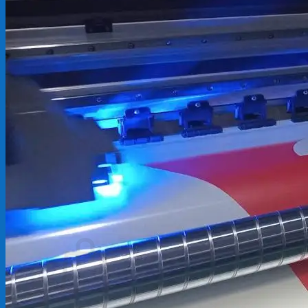
Backdrop
In Tem Nhãn
In Decal
Tin tức
Tin Tức In Kỹ Thuật Số
Tin Tức In UV
Tin tức công ty
Tuyển dụng
Câu hỏi thường gặp
Liên hệ
Tìm
kiếm:
Giỏ hàng /
0
₫