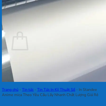
Chưa có sản phẩm trong giỏ hàng.
Quay trở lại cửa hàng
Giỏ hàng
Chưa có sản phẩm trong giỏ hàng.
Quay trở lại cửa hàng
Trang chủ
-
Tin tức
-
Tin Tức In Kỹ Thuật Số
-
In Standee
Anime mica Theo Yêu Cầu Lấy Nhanh Chất Lượng Giá Rẻ
In Standee Anime mica Theo Yêu Cầu