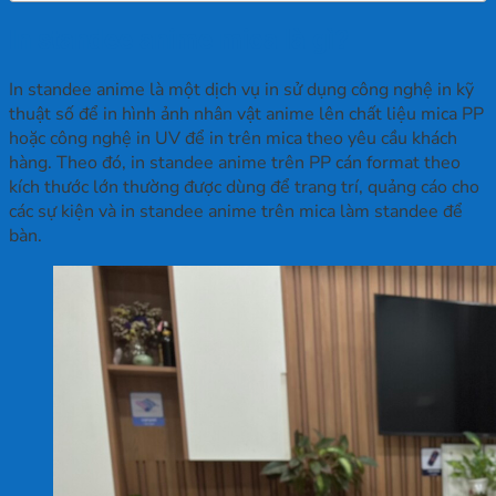
In standee anime mica là gì?
In standee anime là một dịch vụ in sử dụng công nghệ in kỹ
thuật số để in hình ảnh nhân vật anime lên chất liệu mica PP
hoặc công nghệ in UV để in trên mica theo yêu cầu khách
hàng. Theo đó, in standee anime trên PP cán format theo
kích thước lớn thường được dùng để trang trí, quảng cáo cho
các sự kiện và in standee anime trên mica làm standee để
bàn.