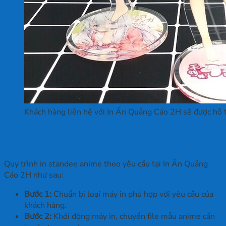
Khách hàng liên hệ với In Ấn Quảng Cáo 2H sẽ được hỗ tr
2. Cách làm standee anime tại In Ấn Quảng Cáo
2H
Quy trình in standee anime theo yêu cầu tại In Ấn Quảng
Cáo 2H như sau:
Bước 1:
Chuẩn bị loại máy in phù hợp với yêu cầu của
khách hàng.
Bước 2:
Khởi động máy in, chuyển file mẫu anime cần