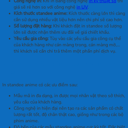
Công nghệ in:
Khi in bằng công nghệ
in kỹ thuật số
thì
giá sẽ rẻ hơn so với công nghệ
in UV
.
Kích thước standee anime:
Kích thước càng lớn thì càng
cần sử dụng nhiều vật liệu hơn nên chi phí sẽ cao hơn.
Số lượng đặt hàng:
Khi khách đặt in standee số lượng
lớn sẽ được nhận thêm ưu đãi về giá chiết khấu.
Yêu cầu gia công:
Tùy vào các yêu cầu gia công cụ thể
của khách hàng như cán màng trong, cán màng mờ,…
thì khách sẽ cần chi trả thêm một phần phí dịch vụ.
Những ưu điểm của in standee anime
mica
In standee anime có các ưu điểm sau:
Mẫu mã in đa dạng, in được mọi nhân vật theo sở thích,
yêu cầu của khách hàng.
Công nghệ in hiện đại nên tạo ra các sản phẩm có chất
lượng rất tốt, độ chân thật cao, giống như trong các bộ
phim anime.
Độ bền của các mẫu standee anime cực kỳ tốt. Đặc biệt