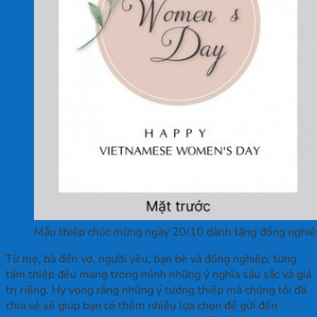
Mẫu thiệp chúc mừng ngày 20/10 dành tặng đồng nghiệ
Từ mẹ, bà đến vợ, người yêu, bạn bè và đồng nghiệp, từng
tấm thiệp đều mang trong mình những ý nghĩa sâu sắc và giá
trị riêng. Hy vọng rằng những ý tưởng thiệp mà chúng tôi đã
chia sẻ sẽ giúp bạn có thêm nhiều lựa chọn để gửi đến