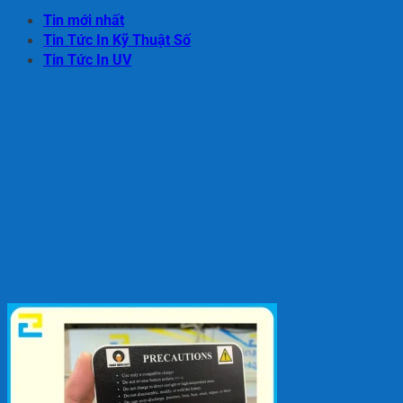
Tin mới nhất
Tin Tức In Kỹ Thuật Số
Tin Tức In UV