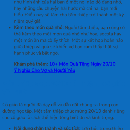
như hình ảnh của hai bạn ở một nơi nào đó đáng nhớ,
hay những câu chuyện hài hước mà chỉ hai bạn mới
hiểu. Điều này sẽ làm cho tấm thiệp trở thành một kỷ
niệm quý giá.
Kèm theo món quà nhỏ:
Ngoài tấm thiệp, bạn cũng có
thể kèm theo một món quà nhỏ như hoa, socola hay
một món ăn mà cô ấy thích. Một sự kết hợp hoàn hảo
giữa thiệp và quà sẽ khiến vợ bạn cảm thấy thật sự
hạnh phúc và bất ngờ.
Khám phá thêm:
10+ Món Quà Tặng Ngày 20/10
Ý Nghĩa Cho Vợ và Người Yêu
Mẫu thiệp đẹp 20/10 dành tặng cô giáo
yêu quý
Cô giáo là người đã dạy dỗ và dẫn dắt chúng ta trong con
đường học tập. Một tấm thiệp chúc mừng 20/10 dành riêng
cho cô giáo là cách thể hiện lòng biết ơn và kính trọng.
Nội dung chân thành và súc tích:
Lời chúc trong thiệp