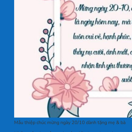
Mẫu thiệp chúc mừng ngày 20/10 dành tặng mẹ & bà