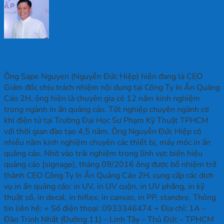
Nguyễn Đức Hiệp
Ông Sape Nguyen (Nguyễn Đức Hiệp) hiện đang là CEO
Giám đốc chịu trách nhiệm nội dung tại Công Ty In Ấn Quảng
Cáo 2H, ông hiện là chuyên gia có 12 năm kinh nghiệm
trong ngành in ấn quảng cáo. Tốt nghiệp chuyên ngành cơ
khí điện tử tại Trường Đại Học Sư Phạm Kỹ Thuật TPHCM
với thời gian đào tạo 4,5 năm. Ông Nguyễn Đức Hiệp có
nhiều năm kinh nghiệm chuyên các thiết bị, máy móc in ấn
quảng cáo. Nhờ vào trải nghiệm trong lĩnh vực biển hiệu
quảng cáo (signage), tháng 09/2016 ông được bổ nhiệm trở
thành CEO Công Ty In Ấn Quảng Cáo 2H, cung cấp các dịch
vụ in ấn quảng cáo: in UV, in UV cuộn, in UV phẳng, in kỹ
thuật số, in decal, in hiflex, in canvas, in PP, standee. Thông
tin liên hệ: + Số điện thoại: 0933346474 + Địa chỉ: 1A –
Đào Trinh Nhất (Đường 11) – Linh Tây – Thủ Đức – TPHCM