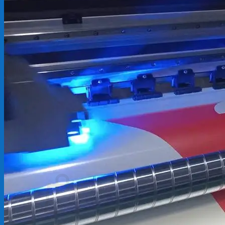
Backdrop
In Tem Nhãn
In Decal
Tin tức
Tin Tức In Kỹ Thuật Số
Tin Tức In UV
Tin tức công ty
Tuyển dụng
Câu hỏi thường gặp
Liên hệ
Tìm
kiếm:
Giỏ hàng /
0
₫