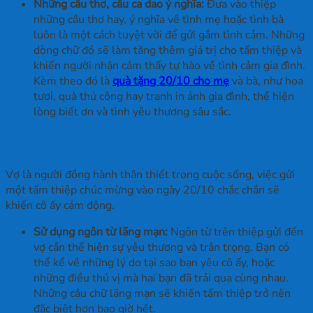
Những câu thơ, câu ca dao ý nghĩa:
Đưa vào thiệp
những câu thơ hay, ý nghĩa về tình mẹ hoặc tình bà
luôn là một cách tuyệt vời để gửi gắm tình cảm. Những
dòng chữ đó sẽ làm tăng thêm giá trị cho tấm thiệp và
khiến người nhận cảm thấy tự hào về tình cảm gia đình.
Kèm theo đó là
quà tặng 20/10 cho mẹ
và bà, như hoa
tươi, quà thủ công hay tranh in ảnh gia đình, thể hiện
lòng biết ơn và tình yêu thương sâu sắc.
Mẫu thiệp 20/10 lãng mạn tặng vợ yêu
Vợ là người đồng hành thân thiết trong cuộc sống, việc gửi
một tấm thiệp chúc mừng vào ngày 20/10 chắc chắn sẽ
khiến cô ấy cảm động.
Sử dụng ngôn từ lãng mạn:
Ngôn từ trên thiệp gửi đến
vợ cần thể hiện sự yêu thương và trân trọng. Bạn có
thể kể về những lý do tại sao bạn yêu cô ấy, hoặc
những điều thú vị mà hai bạn đã trải qua cùng nhau.
Những câu chữ lãng mạn sẽ khiến tấm thiệp trở nên
đặc biệt hơn bao giờ hết.