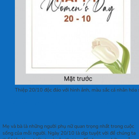
Thiệp 20/10 độc đáo với hình ảnh, màu sắc cá nhân hóa 
Thiệp chúc mừng 20/10 dành riêng cho
mẹ và bà
Mẹ và bà là những người phụ nữ quan trọng nhất trong cuộc
sống của mỗi người. Ngày 20/10 là dịp tuyệt vời để chúng ta