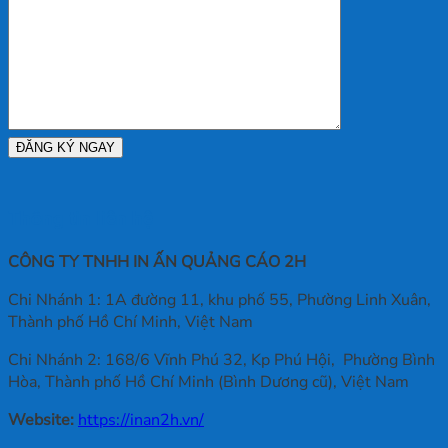
Ngay
Trọn
Lượng
Gói,
Nhất
Mới
Tại
Cập
TPHCM
Nhật
Thông tin liên hệ
CÔNG TY TNHH IN ẤN QUẢNG CÁO 2H
Chi Nhánh 1: 1A đường 11, khu phố 55, Phường Linh Xuân,
Thành phố Hồ Chí Minh, Việt Nam
Chi Nhánh 2: 168/6 Vĩnh Phú 32, Kp Phú Hội, Phường Bình
Hòa, Thành phố Hồ Chí Minh (Bình Dương cũ), Việt Nam
Website:
https://inan2h.vn/