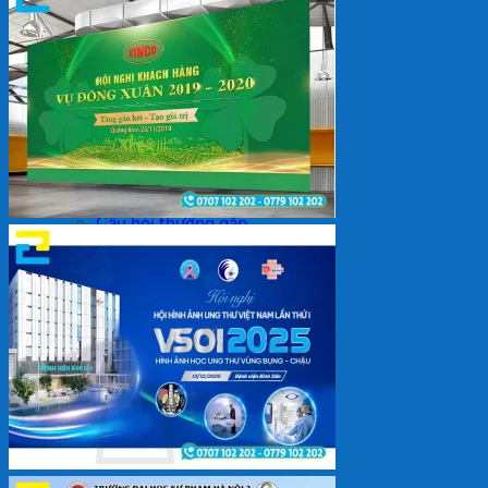
Backdrop
In Tem Nhãn
In Decal
Tin tức
Tin Tức In Kỹ Thuật Số
Tin Tức In UV
Tin tức công ty
Tuyển dụng
Câu hỏi thường gặp
Liên hệ
Tìm
kiếm:
Giỏ hàng /
0
₫