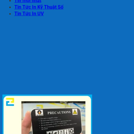
Tin mới nhất
Tin Tức In Kỹ Thuật Số
Tin Tức In UV