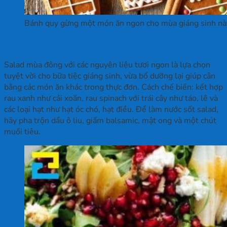
Bánh quy gừng một món ăn ngon cho mùa giáng sinh nà
Salad mùa đông
Salad mùa đông với các nguyên liệu tươi ngon là lựa chọn
tuyệt vời cho bữa tiệc giáng sinh, vừa bổ dưỡng lại giúp cân
bằng các món ăn khác trong thực đơn. Cách chế biến: kết hợp
rau xanh như cải xoăn, rau spinach với trái cây như táo, lê và
các loại hạt như hạt óc chó, hạt điều. Để làm nước sốt salad,
hãy pha trộn dầu ô liu, giấm balsamic, mật ong và một chút
muối tiêu.