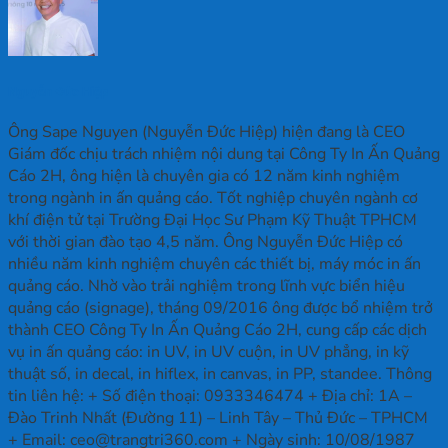
Nguyễn Đức Hiệp
Ông Sape Nguyen (Nguyễn Đức Hiệp) hiện đang là CEO
Giám đốc chịu trách nhiệm nội dung tại Công Ty In Ấn Quảng
Cáo 2H, ông hiện là chuyên gia có 12 năm kinh nghiệm
trong ngành in ấn quảng cáo. Tốt nghiệp chuyên ngành cơ
khí điện tử tại Trường Đại Học Sư Phạm Kỹ Thuật TPHCM
với thời gian đào tạo 4,5 năm. Ông Nguyễn Đức Hiệp có
nhiều năm kinh nghiệm chuyên các thiết bị, máy móc in ấn
quảng cáo. Nhờ vào trải nghiệm trong lĩnh vực biển hiệu
quảng cáo (signage), tháng 09/2016 ông được bổ nhiệm trở
thành CEO Công Ty In Ấn Quảng Cáo 2H, cung cấp các dịch
vụ in ấn quảng cáo: in UV, in UV cuộn, in UV phẳng, in kỹ
thuật số, in decal, in hiflex, in canvas, in PP, standee. Thông
tin liên hệ: + Số điện thoại: 0933346474 + Địa chỉ: 1A –
Đào Trinh Nhất (Đường 11) – Linh Tây – Thủ Đức – TPHCM
+ Email: ceo@trangtri360.com + Ngày sinh: 10/08/1987