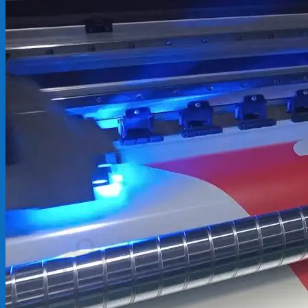
Backdrop
In Tem Nhãn
In Decal
Tin tức
Tin Tức In Kỹ Thuật Số
Tin Tức In UV
Tin tức công ty
Tuyển dụng
Câu hỏi thường gặp
Liên hệ
Tìm
kiếm:
Giỏ hàng /
0
₫