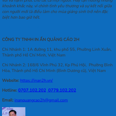
vui và hạnh phúc cho tất cả mọi người. Hãy tận hưởng những
khoảnh khắc này, vì chính tình yêu thương và sự kết nối giữa
con người mới là điều làm cho mùa giáng sinh trở nên đặc
biệt hơn bao giờ hết.
Thông tin liên hệ
CÔNG TY TNHH IN ẤN QUẢNG CÁO 2H
Chi Nhánh 1: 1A đường 11, khu phố 55, Phường Linh Xuân,
Thành phố Hồ Chí Minh, Việt Nam
Chi Nhánh 2: 168/6 Vĩnh Phú 32, Kp Phú Hội, Phường Bình
Hòa, Thành phố Hồ Chí Minh (Bình Dương cũ), Việt Nam
Website:
https://inan2h.vn/
Hotline:
0707.102.202
0779.102.202
Email:
inanquangcao2h@gmail.com