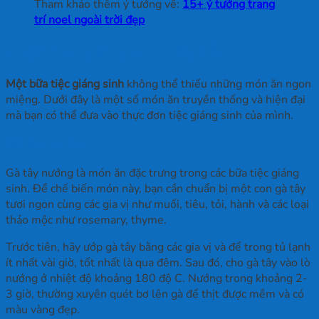
Tham khảo thêm ý tưởng về:
15+ ý tưởng trang
trí noel ngoài trời đẹp
Thực đơn giáng sinh hấp dẫn
Một bữa tiệc giáng sinh
không thể thiếu những món ăn ngon
miệng. Dưới đây là một số món ăn truyền thống và hiện đại
mà bạn có thể đưa vào thực đơn tiệc giáng sinh của mình.
Gà tây nướng
Gà tây nướng là món ăn đặc trưng trong các bữa tiệc giáng
sinh. Để chế biến món này, bạn cần chuẩn bị một con gà tây
tươi ngon cùng các gia vị như muối, tiêu, tỏi, hành và các loại
thảo mộc như rosemary, thyme.
Trước tiên, hãy ướp gà tây bằng các gia vị và để trong tủ lạnh
ít nhất vài giờ, tốt nhất là qua đêm. Sau đó, cho gà tây vào lò
nướng ở nhiệt độ khoảng 180 độ C. Nướng trong khoảng 2-
3 giờ, thường xuyên quét bơ lên gà để thịt được mềm và có
màu vàng đẹp.