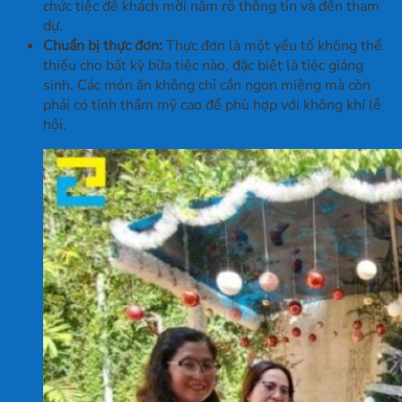
chức tiệc để khách mời nắm rõ thông tin và đến tham
dự.
Chuẩn bị thực đơn:
Thực đơn là một yếu tố không thể
thiếu cho bất kỳ bữa tiệc nào, đặc biệt là tiệc giáng
sinh. Các món ăn không chỉ cần ngon miệng mà còn
phải có tính thẩm mỹ cao để phù hợp với không khí lễ
hội.