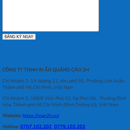
Gói,
Nhất
Mới
Tại
Cập
TPHCM
Nhật
Thông tin liên hệ
CÔNG TY TNHH IN ẤN QUẢNG CÁO 2H
Chi Nhánh 1: 1A đường 11, khu phố 55, Phường Linh Xuân,
Thành phố Hồ Chí Minh, Việt Nam
Chi Nhánh 2: 168/6 Vĩnh Phú 32, Kp Phú Hội, Phường Bình
Hòa, Thành phố Hồ Chí Minh (Bình Dương cũ), Việt Nam
Website:
https://inan2h.vn/
Hotline:
0707.102.202
0779.102.202