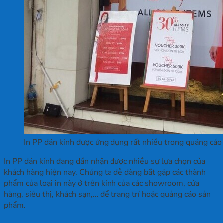
In PP dán kính được ứng dụng rất nhiều trong quảng cáo
In PP dán kính đang dần nhận được nhiều sự lựa chọn của
khách hàng hiện nay. Chúng ta dễ dàng bắt gặp các thành
phẩm của loại in này ở trên kính của các showroom, cửa
hàng, siêu thị, khách sạn,… để trang trí hoặc quảng cáo sản
phẩm.