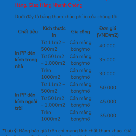
Hàng, Giao Hàng Nhanh Chóng
Dưới đây là bảng tham khảo phí in của chúng tôi:
Kích thước
Đơn giá
Chất liệu
Gia công
in
(VNĐ/m2)
Từ 11m2 –
Cán màng
40.000
500m2
bóng/mờ
In PP dán
Từ 501m2
Cán màng
kính trong
35.000
– 1.000m2
bóng/mờ
nhà
Trên
Cán màng
30.000
1000m2
bóng/mờ
Từ 11m2 –
Cán màng
50.000
500m2
bóng/mờ
In PP dán
Từ 501m2
Cán màng
kính ngoài
45.000
– 1.000m2
bóng/mờ
trời
Trên
Cán màng
35.000
1000m2
bóng/mờ
*Lưu ý:
Bảng báo giá trên chỉ mang tính chất tham khảo. Giá