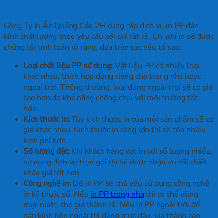
Bảng báo giá in PP dán kính mới nhất
Công Ty In Ấn Quảng Cáo 2H cung cấp dịch vụ in PP dán
kính chất lượng theo yêu cầu với giá rất rẻ. Chi phí in sẽ được
chúng tôi tính toán rõ ràng, dựa trên các yếu tố sau:
Loại chất liệu PP sử dụng:
Vật liệu PP có nhiều loại
khác nhau, thích hợp dùng riêng cho trong nhà hoặc
ngoài trời. Thông thường, loại dùng ngoài trời sẽ có giá
cao hơn do khả năng chống chịu với môi trường tốt
hơn.
Kích thước in:
Tùy kích thước in của mỗi sản phẩm sẽ có
giá khác nhau. Kích thước in càng lớn thì sẽ tốn nhiều
kinh phí hơn.
Số lượng đặt:
Khi khách hàng đặt in với số lượng nhiều,
sử dụng dịch vụ trọn gói thì sẽ được nhận ưu đãi chiết
khấu giá tốt hơn.
Công nghệ in:
Để in PP sẽ chủ yếu sử dụng công nghệ
in kỹ thuật số. Nếu
in PP trong nhà
thì có thể dùng
mực nước, cho giá thành rẻ. Nếu in PP ngoài trời để
dán kính bên ngoài thì dùng mực dầu, giá thành cao