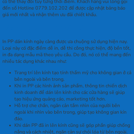
có thể thay đổi tùy từng thời điểm. Khách hàng vui lòng gọi
đến số Hotline 0779.102.202 để được cập nhật bảng báo
giá mới nhất và nhận thêm ưu đãi chiết khấu.
Tác dụng khi in PP dán kính
In PP dán kính ngày càng được ưa chuộng sử dụng hiện nay.
Loại này có đặc điểm dễ in, dễ thi công thực hiện, độ bền tốt,
in đa dạng mẫu mã theo yêu cầu. Do đó, nó có thể mang đến
nhiều tác dụng khác nhau như:
Trang trí lên kính tạo tính thẩm mỹ cho không gian ở cả
bên ngoài và bên trong.
Khi in PP các hình ảnh sản phẩm, thông tin chiến dịch
kinh doanh để dán lên kính cho các cửa hàng sẽ giúp
tạo hiệu ứng quảng cáo, marketing tốt hơn.
Hỗ trợ che chắn, ngăn cản tầm nhìn của người bên
ngoài khi nhìn vào bên trong, giúp tạo không gian kín
đáo.
Khi dán PP đã in lên kính cũng sẽ góp phần giúp chống
nắng và cách nhiệt, ngăn cản sự chói lóa từ bên ngoài.