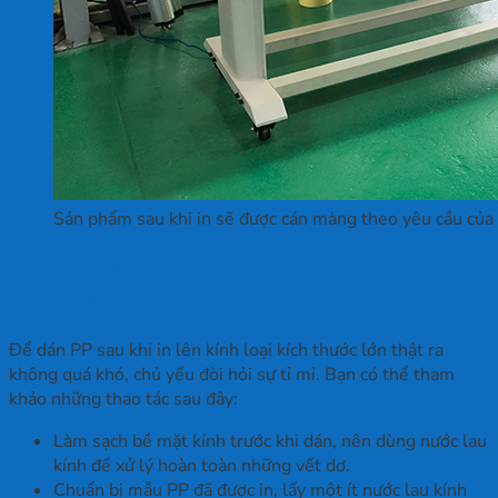
Sản phẩm sau khi in sẽ được cán màng theo yêu cầu của
Hướng dẫn cách dán PP lên kính loại
kích thước lớn
Để dán PP sau khi in lên kính loại kích thước lớn thật ra
không quá khó, chủ yếu đòi hỏi sự tỉ mỉ. Bạn có thể tham
khảo những thao tác sau đây:
Làm sạch bề mặt kính trước khi dán, nên dùng nước lau
kính để xử lý hoàn toàn những vết dơ.
Chuẩn bị mẫu PP đã được in, lấy một ít nước lau kính