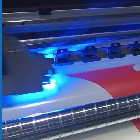
Backdrop
In Tem Nhãn
In Decal
Tin tức
Tin Tức In Kỹ Thuật Số
Tin Tức In UV
Tin tức công ty
Tuyển dụng
Câu hỏi thường gặp
Liên hệ
Tìm
kiếm:
Giỏ hàng /
0
₫