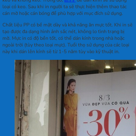
loại có keo. Sau khi in người ta sẽ thực hiện thêm thao tác
cán mờ hoặc cán bóng để phù hợp với mục đích sử dụng.
Chất liệu PP có bề mặt dày và khả năng ăn mực tốt. Khi in sẽ
tạo được đa dạng hình ảnh sắc nét, không lo tình trạng bị
mờ. Mực in có độ bền tốt, có thể dán kính trong nhà hoặc
ngoài trời (tùy theo loại mực). Tuổi thọ sử dụng của các loại
này khi dán lên kính sẽ từ 1-5 năm tùy vào kỹ thuật in.