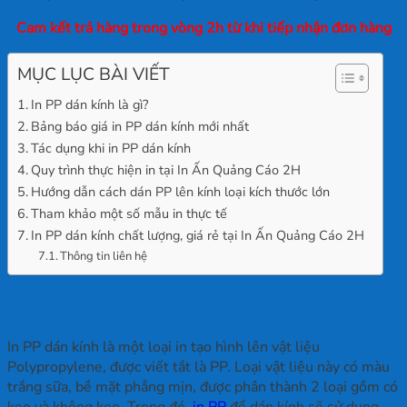
Cam kết trả hàng trong vòng 2h từ khi tiếp nhận đơn hàng
MỤC LỤC BÀI VIẾT
In PP dán kính là gì?
Bảng báo giá in PP dán kính mới nhất
Tác dụng khi in PP dán kính
Quy trình thực hiện in tại In Ấn Quảng Cáo 2H
Hướng dẫn cách dán PP lên kính loại kích thước lớn
Tham khảo một số mẫu in thực tế
In PP dán kính chất lượng, giá rẻ tại In Ấn Quảng Cáo 2H
Thông tin liên hệ
In PP dán kính là gì?
In PP dán kính là một loại in tạo hình lên vật liệu
Polypropylene, được viết tắt là PP. Loại vật liệu này có màu
trắng sữa, bề mặt phẳng mịn, được phân thành 2 loại gồm có
keo và không keo. Trong đó,
in PP
để dán kính sẽ sử dụng