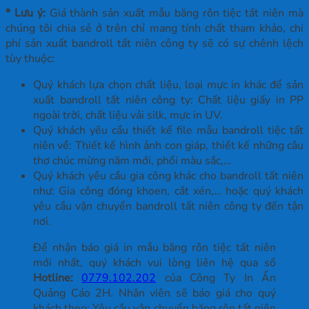
* Lưu ý:
Giá thành sản xuất mẫu băng rôn tiệc tất niên mà
chúng tôi chia sẻ ở trên chỉ mang tính chất tham khảo, chi
phí sản xuất bandroll tất niên công ty sẽ có sự chênh lệch
tùy thuộc:
Quý khách lựa chọn chất liệu, loại mực in khác để sản
xuất bandroll tất niên công ty: Chất liệu giấy in PP
ngoài trời, chất liệu vải silk, mực in UV.
Quý khách yêu cầu thiết kế file mẫu bandroll tiệc tất
niên về: Thiết kế hình ảnh con giáp, thiết kế những câu
thơ chúc mừng năm mới, phối màu sắc,…
Quý khách yêu cầu gia công khác cho bandroll tất niên
như: Gia công đóng khoen, cắt xén,… hoặc quý khách
yêu cầu vận chuyển bandroll tất niên công ty đến tận
nơi.
Để nhận báo giá in mẫu băng rôn tiệc tất niên
mới nhất, quý khách vui lòng liên hệ qua số
Hotline:
0779.102.202
của Công Ty In Ấn
Quảng Cáo 2H. Nhân viên sẽ báo giá cho quý
khách theo: Yêu cầu vận chuyển băng rôn tất niên