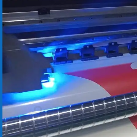
Backdrop
In Tem Nhãn
In Decal
Tin tức
Tin Tức In Kỹ Thuật Số
Tin Tức In UV
Tin tức công ty
Tuyển dụng
Câu hỏi thường gặp
Liên hệ
Tìm
kiếm:
Giỏ hàng /
0
₫