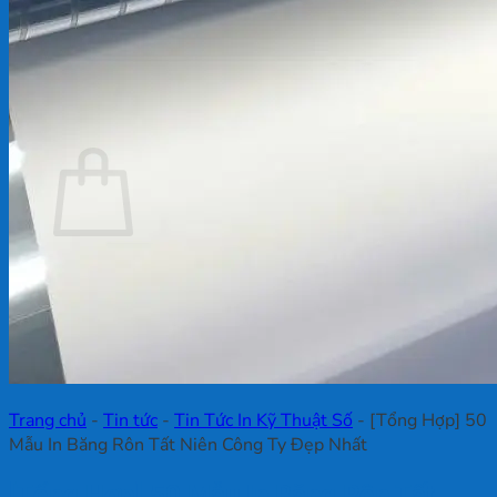
Chưa có sản phẩm trong giỏ hàng.
Quay trở lại cửa hàng
Giỏ hàng
Chưa có sản phẩm trong giỏ hàng.
Quay trở lại cửa hàng
Trang chủ
-
Tin tức
-
Tin Tức In Kỹ Thuật Số
-
[Tổng Hợp] 50
Mẫu In Băng Rôn Tất Niên Công Ty Đẹp Nhất
[Tổng Hợp] 50 Mẫu In Băng Rôn Tất