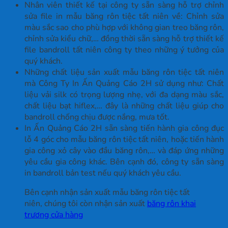
Nhân viên thiết kế tại công ty sẵn sàng hỗ trợ chỉnh
sửa file in mẫu băng rôn tiệc tất niên về: Chỉnh sửa
màu sắc sao cho phù hợp với không gian treo băng rôn,
chỉnh sửa kiểu chữ,… đồng thời sẵn sàng hỗ trợ thiết kế
file bandroll tất niên công ty theo những ý tưởng của
quý khách.
Những chất liệu sản xuất mẫu băng rôn tiệc tất niên
mà Công Ty In Ấn Quảng Cáo 2H sử dụng như: Chất
liệu vải silk có trọng lượng nhẹ, với đa dạng màu sắc,
chất liệu bạt hiflex,… đây là những chất liệu giúp cho
bandroll chống chịu được nắng, mưa tốt.
In Ấn Quảng Cáo 2H sẵn sàng tiến hành gia công đục
lỗ 4 góc cho mẫu băng rôn tiệc tất niên, hoặc tiến hành
gia công xỏ cây vào đầu băng rôn,… và đáp ứng những
yêu cầu gia công khác. Bên cạnh đó, công ty sẵn sàng
in bandroll bản test nếu quý khách yêu cầu.
Bên cạnh nhận sản xuất mẫu băng rôn tiệc tất
niên, chúng tôi còn nhận sản xuất
băng rôn khai
trương cửa hàng