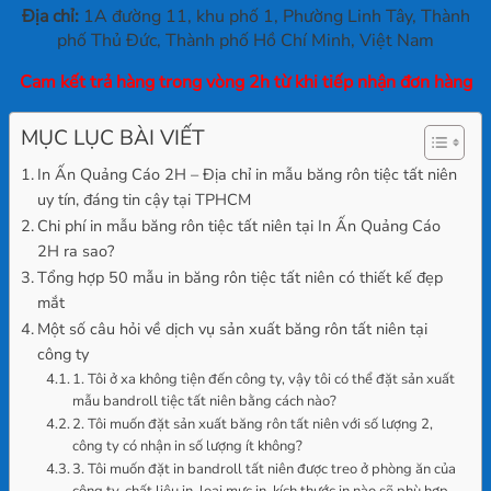
Địa chỉ:
1A đường 11, khu phố 1, Phường Linh Tây, Thành
phố Thủ Đức, Thành phố Hồ Chí Minh, Việt Nam
Cam kết trả hàng trong vòng 2h từ khi tiếp nhận đơn hàng
MỤC LỤC BÀI VIẾT
In Ấn Quảng Cáo 2H – Địa chỉ in mẫu băng rôn tiệc tất niên
uy tín, đáng tin cậy tại TPHCM
Chi phí in mẫu băng rôn tiệc tất niên tại In Ấn Quảng Cáo
2H ra sao?
Tổng hợp 50 mẫu in băng rôn tiệc tất niên có thiết kế đẹp
mắt
Một số câu hỏi về dịch vụ sản xuất băng rôn tất niên tại
công ty
1. Tôi ở xa không tiện đến công ty, vậy tôi có thể đặt sản xuất
mẫu bandroll tiệc tất niên bằng cách nào?
2. Tôi muốn đặt sản xuất băng rôn tất niên với số lượng 2,
công ty có nhận in số lượng ít không?
3. Tôi muốn đặt in bandroll tất niên được treo ở phòng ăn của
công ty, chất liệu in, loại mực in, kích thước in nào sẽ phù hợp