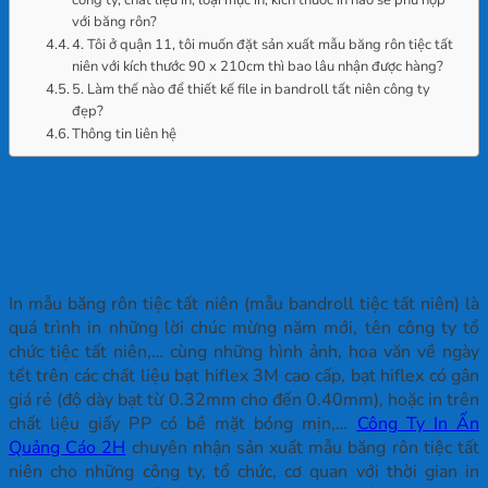
với băng rôn?
4. Tôi ở quận 11, tôi muốn đặt sản xuất mẫu băng rôn tiệc tất
niên với kích thước 90 x 210cm thì bao lâu nhận được hàng?
5. Làm thế nào để thiết kế file in bandroll tất niên công ty
đẹp?
Thông tin liên hệ
In Ấn Quảng Cáo 2H – Địa chỉ in mẫu
băng rôn tiệc tất niên uy tín, đáng tin
cậy tại TPHCM
In mẫu băng rôn tiệc tất niên (mẫu bandroll tiệc tất niên) là
quá trình in những lời chúc mừng năm mới, tên công ty tổ
chức tiệc tất niên,… cùng những hình ảnh, hoa văn về ngày
tết trên các chất liệu bạt hiflex 3M cao cấp, bạt hiflex có gân
giá rẻ (độ dày bạt từ 0.32mm cho đến 0.40mm), hoặc in trên
chất liệu giấy PP có bề mặt bóng mịn,…
Công Ty In Ấn
Quảng Cáo 2H
chuyên nhận sản xuất mẫu băng rôn tiệc tất
niên cho những công ty, tổ chức, cơ quan với thời gian in