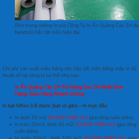
Bên trong xưởng in của Công Ty In Ấn Quảng Cáo 2H đượ
bandroll tiệc tất niên hiện đại
Chi phí in mẫu băng rôn tiệc tất niên tại
In Ấn Quảng Cáo 2H ra sao?
Chi phí sản xuất mẫu băng rôn tiệc tất niên bằng máy in kỹ
thuật số tại công ty cụ thể như sau:
In Ấn Quảng Cáo 2H Trả Hàng Sau 2H Nhận Đơn
Hàng, Giao Hàng Nhanh Chóng
In bạt hiflex 3.8 dzem (bạt có gân) – In mực dầu:
In dưới 20 m2:
64.000 VNĐ/ m2
(gia công cuốn biên).
In trên 20m2, dưới 50 m2:
63.000 VNĐ/ m2
(gia công
cuốn biên).
In trên 50m2, dưới 100 m2:
62.000 VNĐ/ m2
(gia