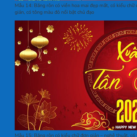
Mẫu 14: Băng rôn có viền hoa mai đẹp mắt, có kiểu chữ đ
giản, có tông màu đỏ nổi bật chủ đạo
Mẫu 15: Băng rôn có kiểu chữ đơn giản – nghệ thuật, có