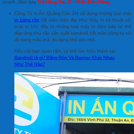
nhanh, đảm bảo
Trả Hàng Sau 2H Nhận Đơn Hàng.
Công Ty In Ấn Quảng Cáo 2H sử dụng những loại máy
in băng rôn
tất niên hiện đại như: Máy in kỹ thuật số,
máy in UV, đây là những loại máy in đảm bảo có thể
đáp ứng nhu cầu sản xuất bandroll tất niên công ty với
đa dạng mẫu mã, đa dạng khổ lớn nhỏ.
Nếu các bạn quan tâm, có thể tìm hiểu thêm tại:
Bandroll là gì? Băng Rôn Và Banner Khác Nhau
Như Thế Nào?