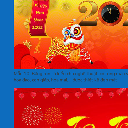
Mẫu 10: Băng rôn có kiểu chữ nghệ thuật, có tông màu v
hoa đào, con giáp, hoa mai,… được thiết kế đẹp mắt