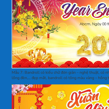
Mẫu 7: Bandroll có kiểu chữ đơn giản – nghệ thuật, có 
lồng đèn,… đẹp mắt, bandroll có tông màu vàng – hồng 