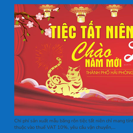
Chi phí sản xuất mẫu băng rôn tiệc tất niên chỉ mang tín
thuộc vào thuế VAT 10%, yêu cầu vận chuyển,…