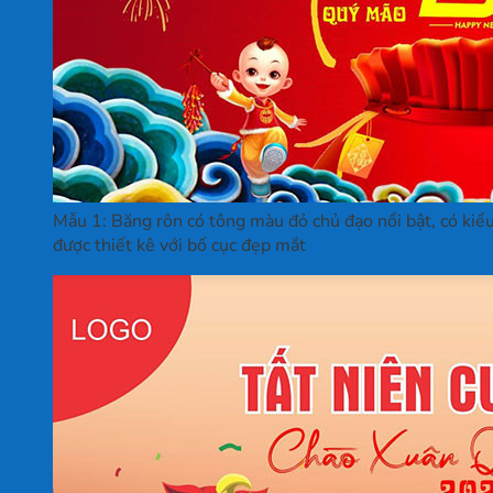
Mẫu 1: Băng rôn có tông màu đỏ chủ đạo nổi bật, có kiểu
được thiết kê với bố cục đẹp mắt