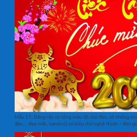
Mẫu 11: Băng rôn có tông màu đỏ chủ đạo, có những hình
đào,… đẹp mắt, bandroll có kiểu chữ nghệ thuật – đơn gi