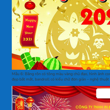
Mẫu 6: Băng rôn có tông màu vàng chủ đạo, hình ảnh con 
đẹp bắt mắt, bandroll có kiểu chữ đơn giản – nghệ thuật