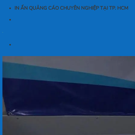
Bỏ
IN ẤN QUẢNG CÁO CHUYÊN NGHIỆP TẠI TP. HCM
qua
nội
dung
Trang chủ
Giới thiệu
Đội ngũ
Báo chí nói về chúng tôi
Dự án
Thư viện mẫu
Sản phẩm
Banner
Background
Móc khoá