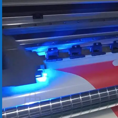
Backdrop
In Tem Nhãn
In Decal
Tin tức
Tin Tức In Kỹ Thuật Số
Tin Tức In UV
Tin tức công ty
Tuyển dụng
Câu hỏi thường gặp
Liên hệ
Tìm
kiếm:
Giỏ hàng /
0
₫