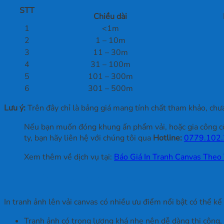
STT
Chiều dài
1
<1m
2
1 – 10m
3
11 – 30m
4
31 – 100m
5
101 – 300m
6
301 – 500m
Lưu ý:
Trên đây chỉ là bảng giá mang tính chất tham khảo, chưa
Nếu bạn muốn đóng khung ấn phẩm vải, hoặc gia công côn
ty, bạn hãy liên hệ với chúng tôi qua
Hotline:
0779.102
Xem thêm về dịch vụ tại:
Báo Giá In Tranh Canvas Theo
Đặc điểm của tranh canvas bóng
In tranh ảnh lên vải canvas có nhiều ưu điểm nổi bật có thể kể
Tranh ảnh có trọng lượng khá nhẹ nên dễ dàng thi công,