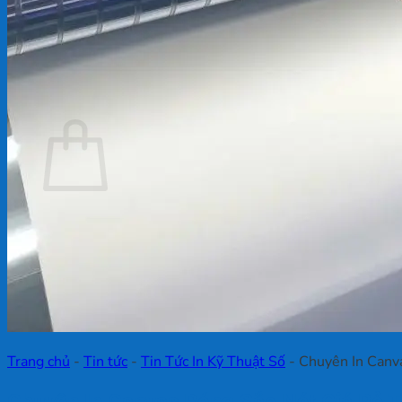
Chưa có sản phẩm trong giỏ hàng.
Quay trở lại cửa hàng
Giỏ hàng
Chưa có sản phẩm trong giỏ hàng.
Quay trở lại cửa hàng
Trang chủ
-
Tin tức
-
Tin Tức In Kỹ Thuật Số
-
Chuyên In Canv
Chuyên In Canvas Bóng Sắc Nét Giá Rẻ T