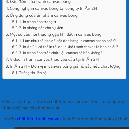
Đặc điểm của tranh canvas bóng
Công nghệ in canvas bóng tại công ty In Ấn 2H
Ứng dụng của ấn phẩm canvas bóng
1. In tranh ảnh trang trí
2. In phông nền cho sự kiện
Một số câu hỏi thường gặp khi đặt in canvas bóng
1. Làm như thế nào để đặt đơn hàng in canvas nhanh nhất?
2. In Ấn 2H có thể in tối đa là khổ tranh canvas là bao nhiêu?
3. In tranh ảnh trên chất liệu canvas có bền không?
Video in tranh canvas theo yêu cầu tại In Ấn 2H
In Ấn 2H – Đơn vị in canvas bóng giá rẻ, sắc nét, chất lượng
Thông tin liên hệ
In canvas bóng là gì?
Đây là kỹ thuật in trên chất liệu vải canvas, được in bằng mực
thẩm mỹ cao cho không gian.
In trên
chất liệu tranh canvas
là một trong những loại kỹ thuậ