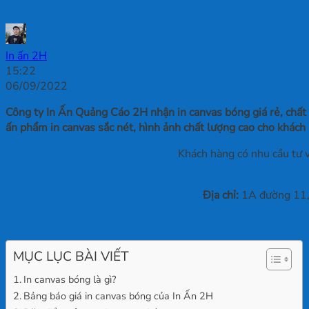
In ấn 2H
15:22
06/09/2022
Công ty In Ấn Quảng Cáo 2H nhận in canvas bóng giá rẻ, chất 
ấn phẩm in canvas sắc nét, hình ảnh chất lượng cao cho khách 
Khách hàng có nhu cầu tư v
Địa chỉ:
1A đường 11, 
MỤC LỤC BÀI VIẾT
In canvas bóng là gì?
Bảng báo giá in canvas bóng của In Ấn 2H