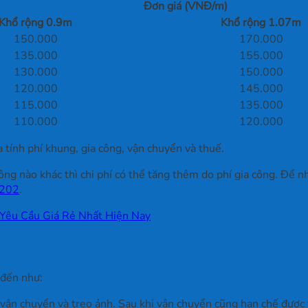
Đơn giá (VNĐ/m)
Khổ rộng 0.9m
Khổ rộng 1.07m
150.000
170.000
135.000
155.000
130.000
150.000
120.000
145.000
115.000
135.000
110.000
120.000
 tính phí khung, gia công, vận chuyển và thuế.
g nào khác thì chi phí có thể tăng thêm do phí gia công. Để n
.202
.
 Yêu Cầu Giá Rẻ Nhất Hiện Nay
 đến như:
 vận chuyển và treo ảnh. Sau khi vận chuyển cũng hạn chế được 