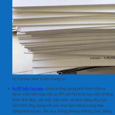
In Formex làm tranh trang trí
In PP bồi Formex
cũng là ứng dụng phổ biến không
kém. Việc kết hợp việc in PP với Formex tạo nên những
hình ảnh đẹp, sắc nét, bền nhẹ, có khả năng chịu lực
nên tính ứng dụng rất cao như làm bảng trưng bày,
bảng thông báo, nội quy, bảng phòng chống cháy, bảng