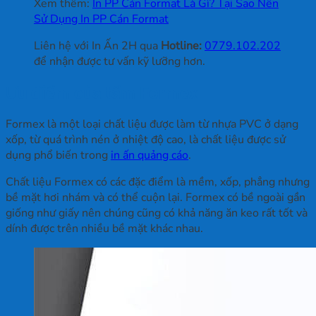
Xem thêm:
In PP Cán Format Là Gì? Tại Sao Nên
Sử Dụng In PP Cán Format
Liên hệ với In Ấn 2H qua
Hotline:
0779.102.202
để nhận được tư vấn kỹ lưỡng hơn.
Ưu điểm của tấm Formex
Formex là một loại chất liệu được làm từ nhựa PVC ở dạng
xốp, từ quá trình nén ở nhiệt độ cao, là chất liệu được sử
dụng phổ biến trong
in ấn quảng cáo
.
Chất liệu Formex có các đặc điểm là mềm, xốp, phẳng nhưng
bề mặt hơi nhám và có thể cuộn lại. Formex có bề ngoài gần
giống như giấy nên chúng cũng có khả năng ăn keo rất tốt và
dính được trên nhiều bề mặt khác nhau.