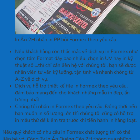
In Ấn 2H nhận in PP bồi Formex theo yêu cầu
Nếu khách hàng còn thắc mắc về dịch vụ in Formex như
chọn tấm Format dày bao nhiêu, chọn in UV hay in kỹ
thuật số,…thì chỉ cần liên hệ với chúng tôi, bạn sẽ được
nhân viên tư vấn kỹ lưỡng, tận tình và nhanh chóng từ
A-Z về dịch vụ.
Dịch vụ hỗ trợ thiết kế file in Formex theo yêu cầu,
đảm bảo mang đến cho khách những mẫu in đẹp, ấn
tượng nhất.
Chúng tôi nhận in Formex theo yêu cầu. Đồng thời nếu
bạn muốn in số lượng lớn thì chúng tôi cũng có hỗ trợ
in mẫu thử để kiểm tra trước khi tiến hành in hàng loạt.
Nếu quý khách có nhu cầu in Formex chất lượng thì có thể
liên hệ với Công Ty In Ấn Quảng Cáo 2H thông qua những