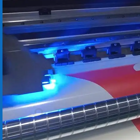
Backdrop
In Tem Nhãn
In Decal
Tin tức
Tin Tức In Kỹ Thuật Số
Tin Tức In UV
Tin tức công ty
Tuyển dụng
Câu hỏi thường gặp
Liên hệ
Tìm
kiếm:
Giỏ hàng /
0
₫