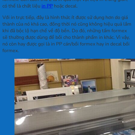
có thể là chất liệu
in PP
hoặc decal.
Với in trực tiếp, đây là hình thức ít được sử dụng hơn do giá
thành của nó khá cao, đồng thời nó cũng không hiệu quả lắm
khi đã bộc lộ hạn chế về độ bền. Do đó, những tấm formex
sẽ thường được dùng để bồi cho thành phẩm in khác. Vì vậy,
nó còn hay được gọi là in PP cán/bồi formex hay in decal bồi
formex.