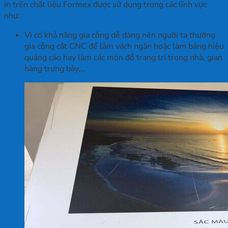
in trên chất liệu Formex được sử dụng trong các lĩnh vực
như:
Vì có khả năng gia công dễ dàng nên người ta thường
gia công cắt CNC để làm vách ngăn hoặc làm bảng hiệu
quảng cáo hay làm các món đồ trang trí trong nhà, gian
hàng trưng bày,…