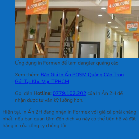
Ứng dụng in Formex để làm dangler quảng cáo
Xem thêm:
Báo Giá In Ấn POSM Quảng Cáo Trọn
Gói Tại Khu Vực TPHCM
Gọi đến
Hotline:
0779.102.202
của In Ấn 2H để
nhận được tư vấn kỹ lưỡng hơn.
Hiện tại, In Ấn 2H đang nhận in Formex với giá cả phải chăng
nhất, nếu bạn quan tâm đến dịch vụ này có thể liên hệ và đặt
hàng in của công ty chúng tôi.