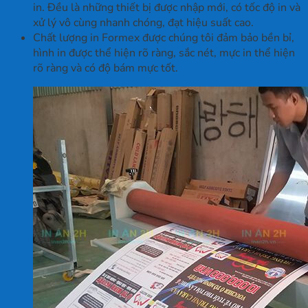
in. Đều là những thiết bị được nhập mới, có tốc độ in và
xử lý vô cùng nhanh chóng, đạt hiệu suất cao.
Chất lượng in Formex được chúng tôi đảm bảo bền bỉ,
hình in được thể hiện rõ ràng, sắc nét, mực in thể hiện
rõ ràng và có độ bám mực tốt.