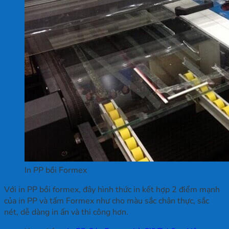
In PP bồi Formex
Với in PP bồi formex, đây hình thức in kết hợp 2 điểm mạnh
của in PP và tấm Formex như cho màu sắc chân thực, sắc
nét, dễ dàng in ấn và thi công hơn.