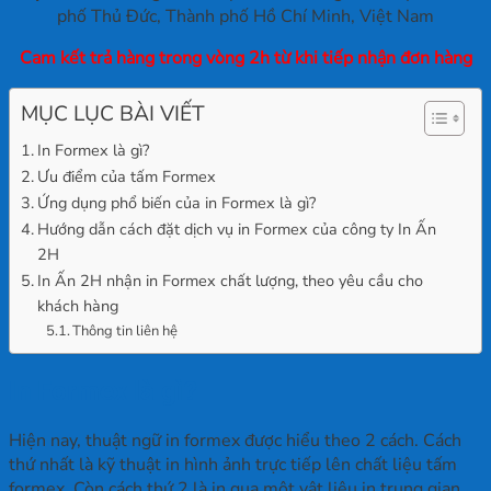
phố Thủ Đức, Thành phố Hồ Chí Minh, Việt Nam
Cam kết trả hàng trong vòng 2h từ khi tiếp nhận đơn hàng
MỤC LỤC BÀI VIẾT
In Formex là gì?
Ưu điểm của tấm Formex
Ứng dụng phổ biến của in Formex là gì?
Hướng dẫn cách đặt dịch vụ in Formex của công ty In Ấn
2H
In Ấn 2H nhận in Formex chất lượng, theo yêu cầu cho
khách hàng
Thông tin liên hệ
In Formex là gì?
Hiện nay, thuật ngữ in formex được hiểu theo 2 cách. Cách
thứ nhất là kỹ thuật in hình ảnh trực tiếp lên chất liệu tấm
formex. Còn cách thứ 2 là in qua một vật liệu in trung gian,