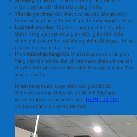
Số lượng:
Khách đặt in với số lượng càng lớn thì sẽ
nhận được ưu đãi, chiết khấu càng nhiều.
Yêu cầu gia công:
Nếu khách có các yêu cầu gia công
thêm thì sẽ phải trả thêm chi phí theo bảng giá dịch vụ.
Loại hình standee:
Tùy theo từng loại hình standee
khách hàng lựa chọn như: giá chữ X, giá chữ X điều
chỉnh, giá cuốn nhôm, giá khung nhôm đế thép,… thì sẽ
phải bỏ ra chi phí khác nhau.
Hình thức nhận hàng:
Khi khách hàng có yêu cầu giao
hàng đến tận nơi thì phải chi trả thêm phần chi phí vận
chuyển. Mức phí này sẽ được tính theo giá của bên đơn
vị vận chuyển.
Khách hàng muốn được nhận báo giá chi tiết,
chính xác và nhận thêm các ưu đãi khi đặt hàng
xin vui lòng gọi ngay số Hotline:
0779.102.202
để được nhân viên hỗ trợ tận tình.