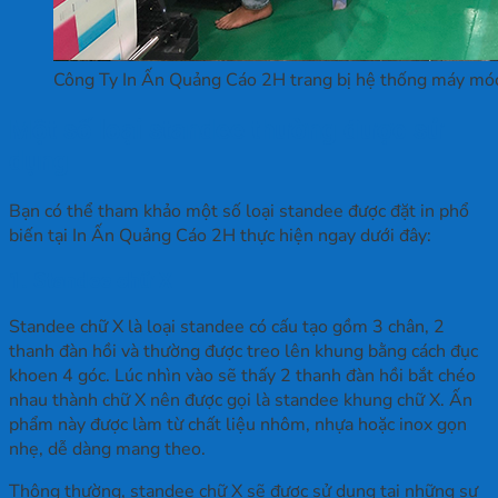
Công Ty In Ấn Quảng Cáo 2H trang bị hệ thống máy móc i
Một số loại standee thường được sử
dụng
Bạn có thể tham khảo một số loại standee được đặt in phổ
biến tại In Ấn Quảng Cáo 2H thực hiện ngay dưới đây:
1. Standee chữ X
Standee chữ X là loại standee có cấu tạo gồm 3 chân, 2
thanh đàn hồi và thường được treo lên khung bằng cách đục
khoen 4 góc. Lúc nhìn vào sẽ thấy 2 thanh đàn hồi bắt chéo
nhau thành chữ X nên được gọi là standee khung chữ X. Ấn
phẩm này được làm từ chất liệu nhôm, nhựa hoặc inox gọn
nhẹ, dễ dàng mang theo.
Thông thường, standee chữ X sẽ được sử dụng tại những sự