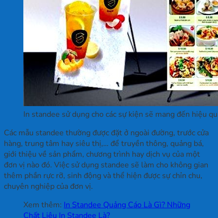
In standee sử dụng cho các sự kiện sẽ mang đến hiệu quả
Các mẫu standee thường được đặt ở ngoài đường, trước cửa
hàng, trung tâm hay siêu thị,… để truyền thông, quảng bá,
giới thiệu về sản phẩm, chương trình hay dịch vụ của một
đơn vị nào đó. Việc sử dụng standee sẽ làm cho không gian
thêm phần rực rỡ, sinh động và thể hiện được sự chỉn chu,
chuyên nghiệp của đơn vị.
Xem thêm:
In Standee Quảng Cáo Là Gì? Những
Chất Liệu In Standee Là?