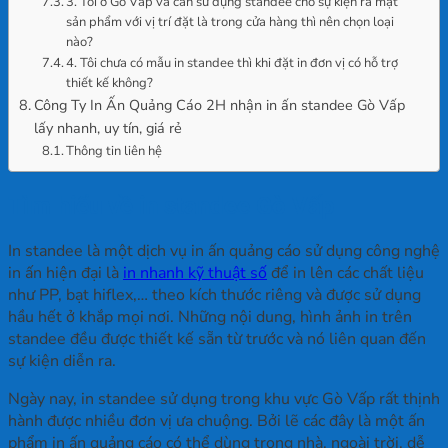
3. Tôi ở Gò Vấp và cần sử dụng standee cho sự kiện ra mặt
sản phẩm với vị trí đặt là trong cửa hàng thì nên chọn loại
nào?
4. Tôi chưa có mẫu in standee thì khi đặt in đơn vị có hỗ trợ
thiết kế không?
Công Ty In Ấn Quảng Cáo 2H nhận in ấn standee Gò Vấp
lấy nhanh, uy tín, giá rẻ
Thông tin liên hệ
Tìm hiểu về in standee Gò Vấp
In standee là một dịch vụ in ấn quảng cáo sử dụng công nghệ
in ấn hiện đại là
in nhanh kỹ thuật số
để in lên các chất liệu
như PP, bạt hiflex,… theo kích thước riêng và được sử dụng
hầu hết ở khắp mọi nơi. Những nội dung, hình ảnh in trên
standee đều được thiết kế sẵn từ trước và nó liên quan đến
sự kiện diễn ra.
Ngày nay, in standee sử dụng trong khu vực Gò Vấp rất thịnh
hành được nhiều đơn vị ưa chuộng. Bởi lẽ các đây là một ấn
phẩm in ấn quảng cáo có thể dùng trong nhà, ngoài trời, dễ