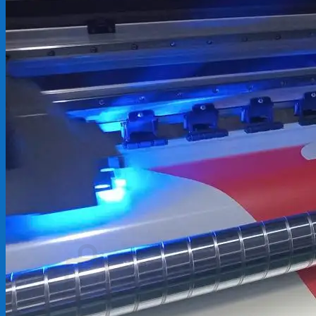
Backdrop
In Tem Nhãn
In Decal
Tin tức
Tin Tức In Kỹ Thuật Số
Tin Tức In UV
Tin tức công ty
Tuyển dụng
Câu hỏi thường gặp
Liên hệ
Tìm
kiếm:
Giỏ hàng /
0
₫