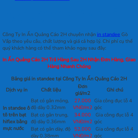
Đơn giá in standee tại Công Ty In Ấn
Quảng Cáo 2H
Công Ty In Ấn Quảng Cáo 2H chuyên nhận
in standee
Gò
Vấp theo yêu cầu, chất lượng và giá cả hợp lý. Chi phí cụ thể
quý khách hàng có thể tham khảo ngay sau đây:
In Ấn Quảng Cáo 2H Trả Hàng Sau 2H Nhận Đơn Hàng, Giao
Hàng Nhanh Chóng
Bảng giá in standee tại Công Ty In Ấn Quảng Cáo 2H
Đơn
Dịch vụ in
Chất liệu
Ghi chú
giá/m2
Bạt có gân mỏng,
27.000
Gia công đục lỗ 4
độ dày 0.32mm
VNĐ/m2
góc
In standee ô
tô trên bạt
Bạt có gân trung,
34.000
Gia công đục lỗ 4
hiflex bằng
độ dày 0.36mm
VNĐ/m2
góc
mực nước
Bạt có gân dày, độ
52.000
Gia công đục lỗ 4
dày 0.38mm
VNĐ/m2
góc