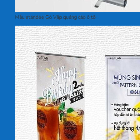
Mẫu standee Gò Vấp quảng cáo ô tô