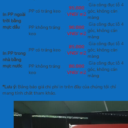
Gia công đục lỗ 4
95.000
PP có tráng keo
góc, không cán
VNĐ/ m2
In PP ngoài
màng
trời bằng
Gia công đục lỗ 4
mực dầu
PP không tráng
90.000
góc, không cán
keo
VNĐ/ m2
màng
Gia công đục lỗ 4
85.000
PP có tráng keo
góc, không cán
VNĐ/ m2
In PP trong
màng
nhà bằng
Gia công đục lỗ 4
mực nước
PP không tráng
80.000
góc, không cán
keo
VNĐ/ m2
màng
*Lưu ý:
Bảng báo giá chi phí in trên đây của chúng tôi chỉ
mang tính chất tham khảo.