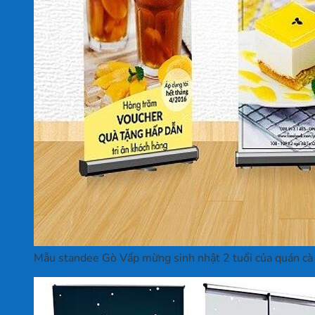
Mẫu standee Gò Vấp mừng sinh nhật 2 tuổi của quán cà