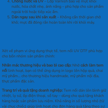
Chống nước và UV
– Lớp Varnish bảo vệ mực khỏi
nước, hóa chất nhẹ, ánh nắng – phù hợp cho sản phẩm
ngoài trời hoặc tiếp xúc ẩm.
Dán ngay sau khi sản xuất
– Không cần thời gian chờ
khô; mực đã đóng rắn hoàn toàn khi rời khỏi máy.
Ứng dụng của tem nổi UV DTF trong
thực tế là gì?
Xét về phạm vi ứng dụng thực tế, tem nổi UV DTF phù hợp
cho bốn nhóm sản phẩm chính:
Nhãn mác thương hiệu và bao bì cao cấp:
Nhờ
cách làm tem
nổi
linh hoạt, bạn có thể ứng dụng in logo lên hộp quà, chai
mỹ phẩm… cho thương hiệu handmade, mỹ phẩm nội địa,
thực phẩm đặc sản.
Trang trí và quà tặng doanh nghiệp:
Tem nổi dán lên bình giữ
nhiệt, ly sứ, ốp điện thoại, sổ tay – dùng cho quà tặng khách
hàng hoặc sản phẩm lưu niệm. Khả năng in số lượng nhỏ (từ
vài chục chiếc) giúp linh hoạt cho đơn hàng quà tặng theo sự