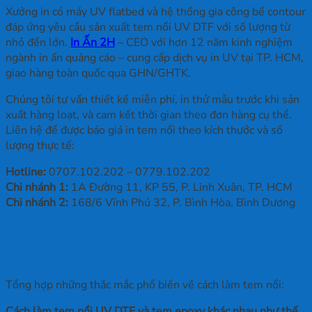
Xưởng in có máy UV flatbed và hệ thống gia công bế contour
đáp ứng yêu cầu sản xuất tem nổi UV DTF với số lượng từ
nhỏ đến lớn.
In Ấn 2H
– CEO với hơn 12 năm kinh nghiệm
ngành in ấn quảng cáo – cung cấp dịch vụ in UV tại TP. HCM,
giao hàng toàn quốc qua GHN/GHTK.
Chúng tôi tư vấn thiết kế miễn phí, in thử mẫu trước khi sản
xuất hàng loạt, và cam kết thời gian theo đơn hàng cụ thể.
Liên hệ để được báo giá in tem nổi theo kích thước và số
lượng thực tế:
Hotline:
0707.102.202 – 0779.102.202
Chi nhánh 1:
1A Đường 11, KP 55, P. Linh Xuân, TP. HCM
Chi nhánh 2:
168/6 Vĩnh Phú 32, P. Bình Hòa, Bình Dương
Câu hỏi thường gặp về cách làm tem
nổi
Tổng hợp những thắc mắc phổ biến về cách làm tem nổi:
Cách làm tem nổi UV DTF và tem epoxy khác nhau như thế