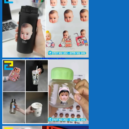
Backdrop
In Tem Nhãn
In Decal
Tin tức
Tin Tức In Kỹ Thuật Số
Tin Tức In UV
Tin tức công ty
Tuyển dụng
Câu hỏi thường gặp
Liên hệ
Tìm
kiếm:
Giỏ hàng /
0
₫