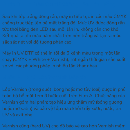
Bước 3 – In Màu CMYK Chồng Lên Lớp Trắng
Sau khi lớp trắng đóng rắn, máy in tiếp tục in các màu CMYK
chồng trực tiếp lên bề mặt trắng đó. Mực UV được đóng rắn
tức thời bằng đèn LED sau mỗi lần in, không cần chờ khô.
Kết quả là lớp màu bám chắc trên nền trắng và tạo ra màu
sắc sắc nét với độ tương phản cao.
Máy in UV DTF có thể in tối đa 6 kênh màu trong một lần
chạy (CMYK + White + Varnish), rút ngắn thời gian sản xuất
so với các phương pháp in nhiều lần khác nhau.
Bước 4 – Phủ Lớp Varnish Bảo Vệ
Lớp Varnish (trong suốt, bóng hoặc mờ tùy loại) được in phủ
toàn bộ bề mặt tem ở bước cuối trên Film A. Chức năng của
Varnish gồm hai phần: tạo hiệu ứng thẩm mỹ (bóng gương
hoặc mờ satin) và bảo vệ lớp màu khỏi trầy xước, nước, tia
UV và axit nhẹ.
Varnish cứng (hard UV) cho độ bảo vệ cao hơn Varnish mềm