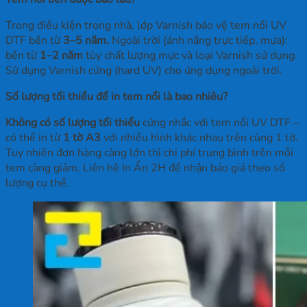
Trong điều kiện trong nhà, lớp Varnish bảo vệ tem nổi UV
DTF bền từ
3–5 năm.
Ngoài trời (ánh nắng trực tiếp, mưa):
bền từ
1–2 năm
tùy chất lượng mực và loại Varnish sử dụng.
Sử dụng Varnish cứng (hard UV) cho ứng dụng ngoài trời.
Số lượng tối thiểu để in tem nổi là bao nhiêu?
Không có số lượng tối thiểu
cứng nhắc với tem nổi UV DTF –
có thể in từ
1 tờ A3
với nhiều hình khác nhau trên cùng 1 tờ.
Tuy nhiên đơn hàng càng lớn thì chi phí trung bình trên mỗi
tem càng giảm. Liên hệ In Ấn 2H để nhận báo giá theo số
lượng cụ thể.