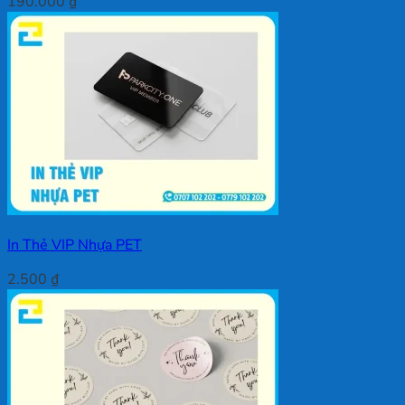
190.000
₫
In Thẻ VIP Nhựa PET
2.500
₫