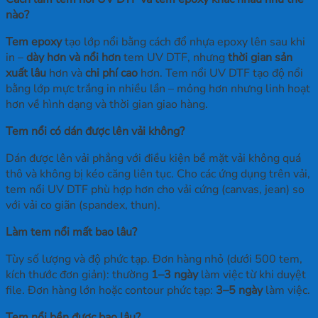
nào?
Tem epoxy
tạo lớp nổi bằng cách đổ nhựa epoxy lên sau khi
in –
dày hơn và nổi hơn
tem UV DTF, nhưng
thời gian sản
xuất lâu
hơn và
chi phí cao
hơn. Tem nổi UV DTF tạo độ nổi
bằng lớp mực trắng in nhiều lần – mỏng hơn nhưng linh hoạt
hơn về hình dạng và thời gian giao hàng.
Tem nổi có dán được lên vải không?
Dán được lên vải phẳng với điều kiện bề mặt vải không quá
thô và không bị kéo căng liên tục. Cho các ứng dụng trên vải,
tem nổi UV DTF phù hợp hơn cho vải cứng (canvas, jean) so
với vải co giãn (spandex, thun).
Làm tem nổi mất bao lâu?
Tùy số lượng và độ phức tạp. Đơn hàng nhỏ (dưới 500 tem,
kích thước đơn giản): thường
1–3 ngày
làm việc từ khi duyệt
file. Đơn hàng lớn hoặc contour phức tạp:
3–5 ngày
làm việc.
Tem nổi bền được bao lâu?