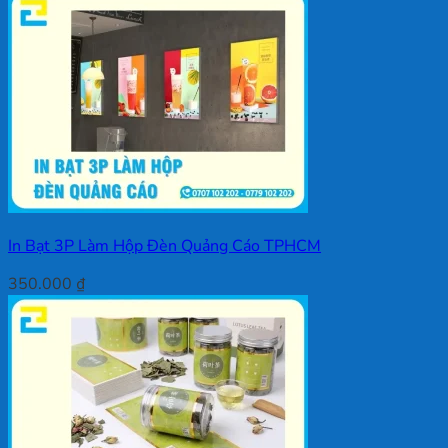
In Bạt 3P Làm Hộp Đèn Quảng Cáo TPHCM
350.000
₫