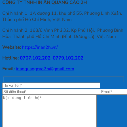
CÔNG TY TNHH IN ẤN QUẢNG CÁO 2H
Chi Nhánh 1: 1A đường 11, khu phố 55, Phường Linh Xuân,
Thành phố Hồ Chí Minh, Việt Nam
Chi Nhánh 2: 168/6 Vĩnh Phú 32, Kp Phú Hội, Phường Bình
Hòa, Thành phố Hồ Chí Minh (Bình Dương cũ), Việt Nam
Website:
https://inan2h.vn/
Hotline:
0707.102.202
0779.102.202
Email:
inanquangcao2h@gmail.com