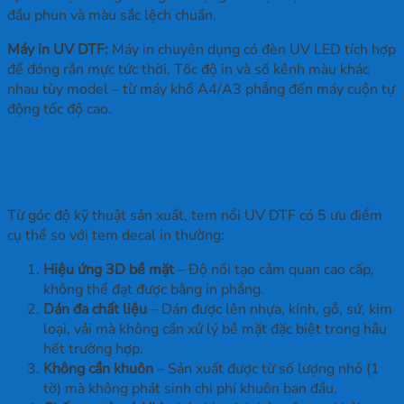
đầu phun và màu sắc lệch chuẩn.
Máy in UV DTF:
Máy in chuyên dụng có đèn UV LED tích hợp
để đóng rắn mực tức thời. Tốc độ in và số kênh màu khác
nhau tùy model – từ máy khổ A4/A3 phẳng đến máy cuộn tự
động tốc độ cao.
Ưu điểm của tem nổi so với tem decal
thông thường là gì?
Từ góc độ kỹ thuật sản xuất, tem nổi UV DTF có 5 ưu điểm
cụ thể so với tem decal in thường:
Hiệu ứng 3D bề mặt
– Độ nổi tạo cảm quan cao cấp,
không thể đạt được bằng in phẳng.
Dán đa chất liệu
– Dán được lên nhựa, kính, gỗ, sứ, kim
loại, vải mà không cần xử lý bề mặt đặc biệt trong hầu
hết trường hợp.
Không cần khuôn
– Sản xuất được từ số lượng nhỏ (1
tờ) mà không phát sinh chi phí khuôn ban đầu.