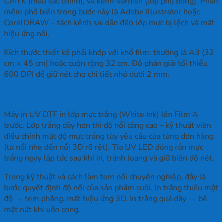
CMYK (màu sắc chính), và kênh Varnish (lớp phủ bóng). Phần
mềm phổ biến trong bước này là Adobe Illustrator hoặc
CorelDRAW – tách kênh sai dẫn đến lớp mực bị lệch và mất
hiệu ứng nổi.
Kích thước thiết kế phải khớp với khổ film: thường là A3 (32
cm × 45 cm) hoặc cuộn rộng 32 cm. Độ phân giải tối thiểu
600 DPI để giữ nét cho chi tiết nhỏ dưới 2 mm.
Bước 2 – In Lớp Mực Trắng Tạo Nền Nổi
Máy in UV DTF in lớp mực trắng (White Ink) lên Film A
trước. Lớp trắng dày hơn thì độ nổi càng cao – kỹ thuật viên
điều chỉnh mật độ mực trắng tùy yêu cầu của từng đơn hàng
(từ nổi nhẹ đến nổi 3D rõ rệt). Tia UV LED đóng rắn mực
trắng ngay lập tức sau khi in, tránh loang và giữ biên độ nét.
Trong kỹ thuật và cách làm tem nổi chuyên nghiệp, đây là
bước quyết định độ nổi của sản phẩm cuối. In trắng thiếu mật
độ → tem phẳng, mất hiệu ứng 3D. In trắng quá dày → bề
mặt nứt khi uốn cong.