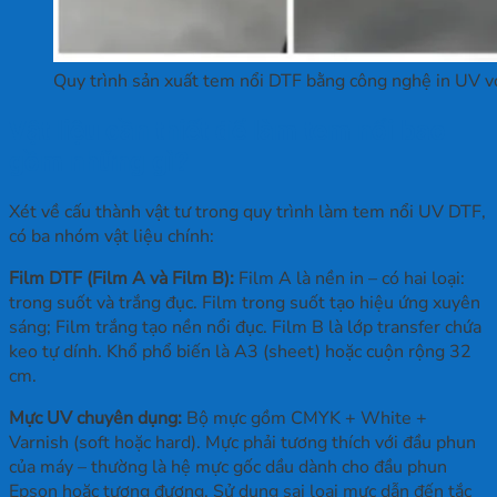
Quy trình sản xuất tem nổi DTF bằng công nghệ in UV v
Vật liệu cần thiết để làm tem nổi bao
gồm những gì?
Xét về cấu thành vật tư trong quy trình làm tem nổi UV DTF,
có ba nhóm vật liệu chính:
Film DTF (Film A và Film B):
Film A là nền in – có hai loại:
trong suốt và trắng đục. Film trong suốt tạo hiệu ứng xuyên
sáng; Film trắng tạo nền nổi đục. Film B là lớp transfer chứa
keo tự dính. Khổ phổ biến là A3 (sheet) hoặc cuộn rộng 32
cm.
Mực UV chuyên dụng:
Bộ mực gồm CMYK + White +
Varnish (soft hoặc hard). Mực phải tương thích với đầu phun
của máy – thường là hệ mực gốc dầu dành cho đầu phun
Epson hoặc tương đương. Sử dụng sai loại mực dẫn đến tắc