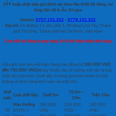
DTF hoặc nhận báo giá chính xác theo file thiết kế riêng, vui
lòng liên hệ In Ấn 2H qua:
Hotline:
0707.102.202
-
0779.102.202
Địa chỉ:
1A đường 11, khu phố 1, Phường Linh Tây, Thành
phố Thủ Đức, Thành phố Hồ Chí Minh, Việt Nam
Cam kết trả hàng trong vòng 2h từ khi tiếp nhận đơn hàng
In tem nổi UV DTF giá bao nhiêu?
Giá cách làm tem nổi hiện đang dao động từ
180.000 VND
đến 750.000 VND/m
tùy thuộc vào số lượng mét tới và loại
chất liệu lựa chọn. Dưới đây là bảng giá tham khảo chi tiết
thông số theo từng khổ cuộn và chất liệu:
Khổ
Từ 5m –
Loại chất liệu
Dưới 5m
Trên 10m
cuộn
10m
Màu thường
280.000
230.000
180.000
30
(CMYK +
VND –
VND –
VND –
cm
Trắng +
300.000
250.000
210.000