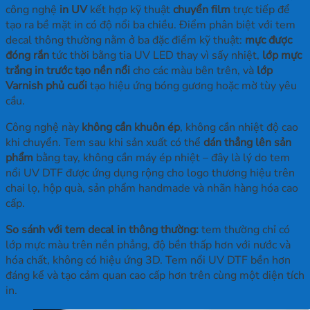
công nghệ
in UV
kết hợp kỹ thuật
chuyển film
trực tiếp để
tạo ra bề mặt in có độ nổi ba chiều. Điểm phân biệt với tem
decal thông thường nằm ở ba đặc điểm kỹ thuật:
mực được
đóng rắn
tức thời bằng tia UV LED thay vì sấy nhiệt,
lớp mực
trắng in trước tạo nền nổi
cho các màu bên trên, và
lớp
Varnish phủ cuối
tạo hiệu ứng bóng gương hoặc mờ tùy yêu
cầu.
Công nghệ này
không cần khuôn ép
, không cần nhiệt độ cao
khi chuyển. Tem sau khi sản xuất có thể
dán thẳng lên sản
phẩm
bằng tay, không cần máy ép nhiệt – đây là lý do tem
nổi UV DTF được ứng dụng rộng cho logo thương hiệu trên
chai lọ, hộp quà, sản phẩm handmade và nhãn hàng hóa cao
cấp.
So sánh với tem decal in thông thường:
tem thường chỉ có
lớp mực màu trên nền phẳng, độ bền thấp hơn với nước và
hóa chất, không có hiệu ứng 3D. Tem nổi UV DTF bền hơn
đáng kể và tạo cảm quan cao cấp hơn trên cùng một diện tích
in.