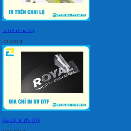
In Trên Chai Lọ
70.000
₫
Địa Chỉ In UV DTF