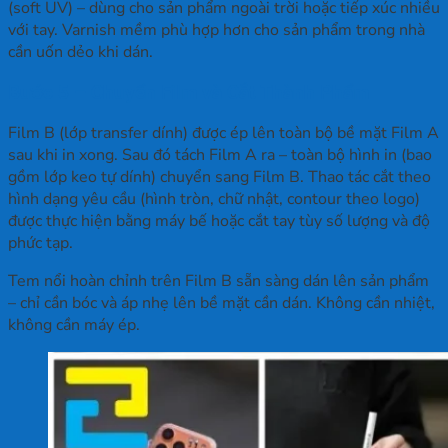
(soft UV) – dùng cho sản phẩm ngoài trời hoặc tiếp xúc nhiều
với tay. Varnish mềm phù hợp hơn cho sản phẩm trong nhà
cần uốn dẻo khi dán.
Bước 5 – Chuyển Film và Cắt Thành Phẩm
Film B (lớp transfer dính) được ép lên toàn bộ bề mặt Film A
sau khi in xong. Sau đó tách Film A ra – toàn bộ hình in (bao
gồm lớp keo tự dính) chuyển sang Film B. Thao tác cắt theo
hình dạng yêu cầu (hình tròn, chữ nhật, contour theo logo)
được thực hiện bằng máy bế hoặc cắt tay tùy số lượng và độ
phức tạp.
Tem nổi hoàn chỉnh trên Film B sẵn sàng dán lên sản phẩm
– chỉ cần bóc và áp nhẹ lên bề mặt cần dán. Không cần nhiệt,
không cần máy ép.