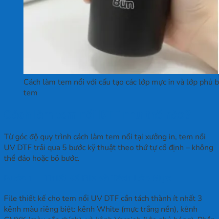
Cách làm tem nổi với cấu tạo các lớp mực in và lớp phủ 
tem
Cách làm tem nổi DTF như thế nào?
Từ góc độ quy trình cách làm tem nổi tại xưởng in, tem nổi
UV DTF trải qua 5 bước kỹ thuật theo thứ tự cố định – không
thể đảo hoặc bỏ bước.
Bước 1 – Thiết Kế File và Tách Lớp Mực
File thiết kế cho tem nổi UV DTF cần tách thành ít nhất 3
kênh màu riêng biệt: kênh White (mực trắng nền), kênh