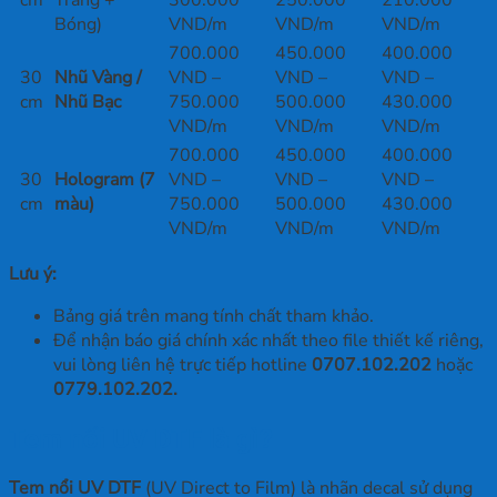
Bóng)
VND/m
VND/m
VND/m
700.000
450.000
400.000
30
Nhũ Vàng /
VND –
VND –
VND –
cm
Nhũ Bạc
750.000
500.000
430.000
VND/m
VND/m
VND/m
700.000
450.000
400.000
30
Hologram (7
VND –
VND –
VND –
cm
màu)
750.000
500.000
430.000
VND/m
VND/m
VND/m
Lưu ý:
Bảng giá trên mang tính chất tham khảo.
Để nhận báo giá chính xác nhất theo file thiết kế riêng,
vui lòng liên hệ trực tiếp hotline
0707.102.202
hoặc
0779.102.202.
Tem nổi UV DTF là gì?
Tem nổi UV DTF
(UV Direct to Film) là nhãn decal sử dụng