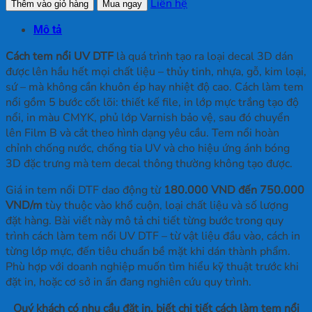
Làm
Liên hệ
Thêm vào giỏ hàng
Mua ngay
Tem
Mô tả
Nổi
số
Cách tem nổi UV DTF
là quá trình tạo ra loại decal 3D dán
lượng
được lên hầu hết mọi chất liệu – thủy tinh, nhựa, gỗ, kim loại,
sứ – mà không cần khuôn ép hay nhiệt độ cao. Cách làm tem
nổi gồm 5 bước cốt lõi: thiết kế file, in lớp mực trắng tạo độ
nổi, in màu CMYK, phủ lớp Varnish bảo vệ, sau đó chuyển
lên Film B và cắt theo hình dạng yêu cầu. Tem nổi hoàn
chỉnh chống nước, chống tia UV và cho hiệu ứng ánh bóng
3D đặc trưng mà tem decal thông thường không tạo được.
Giá in tem nổi DTF dao động từ
180.000 VND đến 750.000
VND/m
tùy thuộc vào khổ cuộn, loại chất liệu và số lượng
đặt hàng. Bài viết này mô tả chi tiết từng bước trong quy
trình cách làm tem nổi UV DTF – từ vật liệu đầu vào, cách in
từng lớp mực, đến tiêu chuẩn bề mặt khi dán thành phẩm.
Phù hợp với doanh nghiệp muốn tìm hiểu kỹ thuật trước khi
đặt in, hoặc cơ sở in ấn đang nghiên cứu quy trình.
Quý khách có nhu cầu đặt in, biết chi tiết cách làm tem nổi