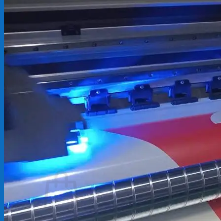
Backdrop
In Tem Nhãn
In Decal
Tin tức
Tin Tức In Kỹ Thuật Số
Tin Tức In UV
Tin tức công ty
Tuyển dụng
Câu hỏi thường gặp
Liên hệ
Tìm
kiếm:
Giỏ hàng /
0
₫