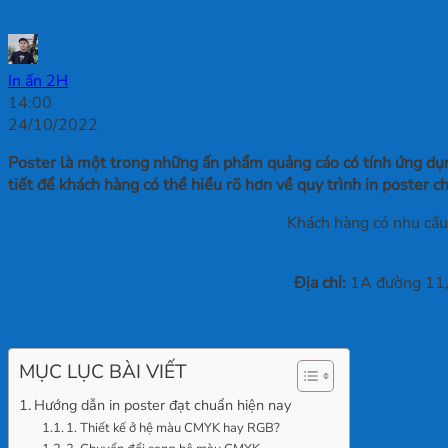
In ấn 2H
14:00
24/10/2022
Poster là một trong những ấn phẩm quảng cáo có tính ứng dụng
tiết để khách hàng có thể hiểu rõ hơn về quy trình in poster 
Khách hàng có nhu cầu 
Địa chỉ:
1A đường 11, 
MỤC LỤC BÀI VIẾT
Hướng dẫn in poster đạt chuẩn hiện nay
1. Thiết kế ở hệ màu CMYK hay RGB?