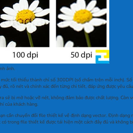
nh ảnh.
 ở mức tối thiểu thành chỉ số 300DPI (số chấm trên mỗi inch). S
đầy đủ, rõ nét và chính xác đến từng chi tiết, đáp ứng được yêu c
n ra sẽ bị mờ hoặc vỡ nét, không đảm bảo được chất lượng. Còn vớ
phí của khách hàng.
 bạn cần chuyển đổi file thiết kế về định dạng vector. Định dạn
 có trong file thiết kế được tái hiện một cách đầy đủ và không b