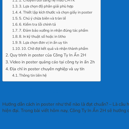
2. Chuyển đổi sang hệ màu CMYK
3. Lựa chọn độ phân giải phù hợp
4. Thiết lập kích thước và chọn giấy in poster
5. Chú ý chừa biên và tràn lề
6. Kiểm tra lỗi chính tả
7. Đảm bảo xưởng in nhận đúng tác phẩm
8. In kỹ thuật số hoặc in litho
9. Lựa chọn đơn vị in ấn uy tín
10. Chờ đợi kết quả và nhận thành phẩm
Quy trình in poster của Công Ty In Ấn 2H
Video in poster quảng cáo tại công ty in ấn 2h
Địa chỉ in poster chuyên nghiệp và uy tín
Thông tin liên hệ
Hướng dẫn in poster đạt chuẩn hiện nay
Hướng dẫn cách in poster như thế nào là đạt chuẩn? – Là câu 
hiện đại. Trong bài viết hôm nay, Công Ty In Ấn 2H sẽ hướng d
1. Thiết kế ở hệ màu CMYK hay RGB?