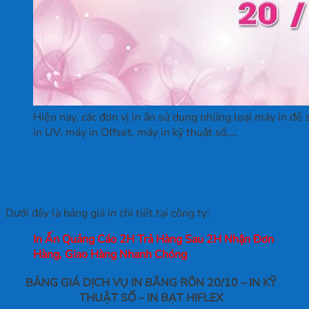
Hiện nay, các đơn vị in ấn sử dụng những loại máy in đ
in UV, máy in Offset, máy in kỹ thuật số,…
Bảng giá dịch vụ in băng rôn 20/10 tại
In Ấn Quảng Cáo 2H
Dưới đây là bảng giá in chi tiết tại công ty:
In Ấn Quảng Cáo 2H Trả Hàng Sau 2H Nhận Đơn
Hàng, Giao Hàng Nhanh Chóng
BẢNG GIÁ DỊCH VỤ IN BĂNG RÔN 20/10 – IN KỸ
THUẬT SỐ – IN BẠT HIFLEX