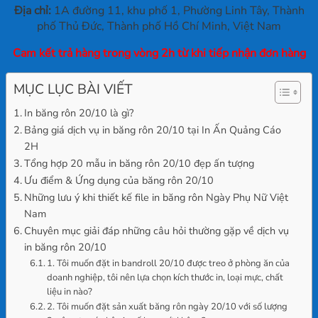
Địa chỉ:
1A đường 11, khu phố 1, Phường Linh Tây, Thành
phố Thủ Đức, Thành phố Hồ Chí Minh, Việt Nam
Cam kết trả hàng trong vòng 2h từ khi tiếp nhận đơn hàng
MỤC LỤC BÀI VIẾT
In băng rôn 20/10 là gì?
Bảng giá dịch vụ in băng rôn 20/10 tại In Ấn Quảng Cáo
2H
Tổng hợp 20 mẫu in băng rôn 20/10 đẹp ấn tượng
Ưu điểm & Ứng dụng của băng rôn 20/10
Những lưu ý khi thiết kế file in băng rôn Ngày Phụ Nữ Việt
Nam
Chuyên mục giải đáp những câu hỏi thường gặp về dịch vụ
in băng rôn 20/10
1. Tôi muốn đặt in bandroll 20/10 được treo ở phòng ăn của
doanh nghiệp, tôi nên lựa chọn kích thước in, loại mực, chất
liệu in nào?
2. Tôi muốn đặt sản xuất băng rôn ngày 20/10 với số lượng