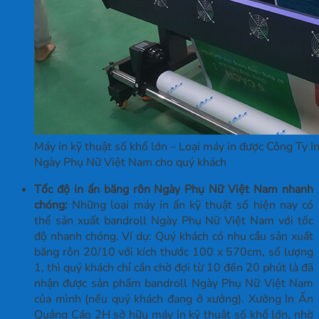
Máy in kỹ thuật số khổ lớn – Loại máy in được Công Ty 
Ngày Phụ Nữ Việt Nam cho quý khách
Tốc độ in ấn băng rôn Ngày Phụ Nữ Việt Nam nhanh
chóng:
Những loại máy in ấn kỹ thuật số hiện nay có
thể sản xuất bandroll Ngày Phụ Nữ Việt Nam với tốc
độ nhanh chóng. Ví dụ: Quý khách có nhu cầu sản xuất
băng rôn 20/10 với kích thước 100 x 570cm, số lượng
1, thì quý khách chỉ cần chờ đợi từ 10 đến 20 phút là đã
nhận được sản phẩm bandroll Ngày Phụ Nữ Việt Nam
của mình (nếu quý khách đang ở xưởng). Xưởng In Ấn
Quảng Cáo 2H sở hữu máy in kỹ thuật số khổ lớn, nhờ