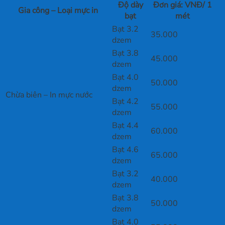
Độ dày
Đơn giá: VNĐ/ 1
Gia công – Loại mực in
bạt
mét
Bạt 3.2
35.000
dzem
Bạt 3.8
45.000
dzem
Bạt 4.0
50.000
dzem
Chừa biên – In mực nước
Bạt 4.2
55.000
dzem
Bạt 4.4
60.000
dzem
Bạt 4.6
65.000
dzem
Bạt 3.2
40.000
dzem
Bạt 3.8
50.000
dzem
Bạt 4.0