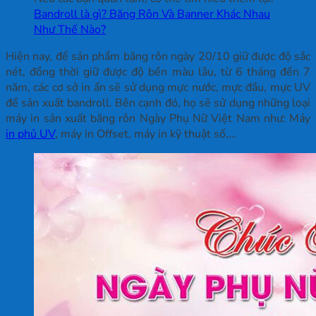
Bandroll là gì? Băng Rôn Và Banner Khác Nhau
Như Thế Nào?
Hiện nay, để sản phẩm băng rôn ngày 20/10 giữ được độ sắc
nét, đồng thời giữ được độ bền màu lâu, từ 6 tháng đến 7
năm, các cơ sở in ấn sẽ sử dụng mực nước, mực đầu, mực UV
để sản xuất bandroll. Bên cạnh đó, họ sẽ sử dụng những loại
máy in sản xuất băng rôn Ngày Phụ Nữ Việt Nam như: Máy
in phủ UV
, máy in Offset, máy in kỹ thuật số,…