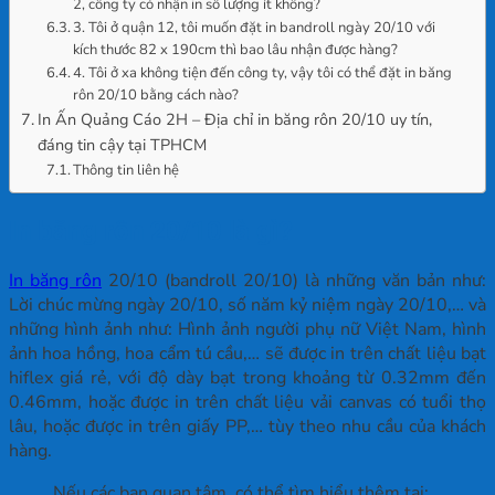
2, công ty có nhận in số lượng ít không?
3. Tôi ở quận 12, tôi muốn đặt in bandroll ngày 20/10 với
kích thước 82 x 190cm thì bao lâu nhận được hàng?
4. Tôi ở xa không tiện đến công ty, vậy tôi có thể đặt in băng
rôn 20/10 bằng cách nào?
In Ấn Quảng Cáo 2H – Địa chỉ in băng rôn 20/10 uy tín,
đáng tin cậy tại TPHCM
Thông tin liên hệ
In băng rôn 20/10 là gì?
In băng rôn
20/10 (bandroll 20/10) là những văn bản như:
Lời chúc mừng ngày 20/10, số năm kỷ niệm ngày 20/10,… và
những hình ảnh như: Hình ảnh người phụ nữ Việt Nam, hình
ảnh hoa hồng, hoa cẩm tú cầu,… sẽ được in trên chất liệu bạt
hiflex giá rẻ, với độ dày bạt trong khoảng từ 0.32mm đến
0.46mm, hoặc được in trên chất liệu vải canvas có tuổi thọ
lâu, hoặc được in trên giấy PP,… tùy theo nhu cầu của khách
hàng.
Nếu các bạn quan tâm, có thể tìm hiểu thêm tại: