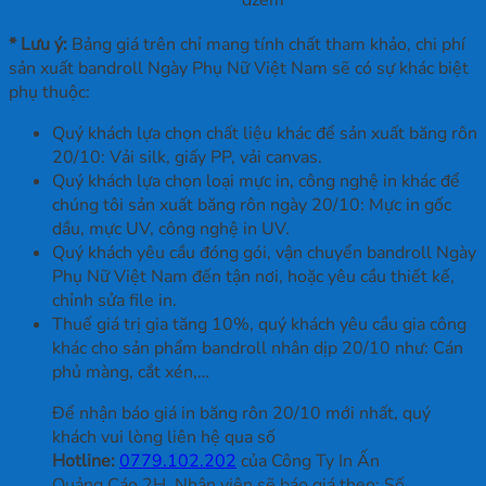
dzem
* Lưu ý:
Bảng giá trên chỉ mang tính chất tham khảo, chi phí
sản xuất bandroll Ngày Phụ Nữ Việt Nam sẽ có sự khác biệt
phụ thuộc:
Quý khách lựa chọn chất liệu khác để sản xuất băng rôn
20/10: Vải silk, giấy PP, vải canvas.
Quý khách lựa chọn loại mực in, công nghệ in khác để
chúng tôi sản xuất băng rôn ngày 20/10: Mực in gốc
dầu, mực UV, công nghệ in UV.
Quý khách yêu cầu đóng gói, vận chuyển bandroll Ngày
Phụ Nữ Việt Nam đến tận nơi, hoặc yêu cầu thiết kế,
chỉnh sửa file in.
Thuế giá trị gia tăng 10%, quý khách yêu cầu gia công
khác cho sản phẩm bandroll nhân dịp 20/10 như: Cán
phủ màng, cắt xén,…
Để nhận báo giá in băng rôn 20/10 mới nhất, quý
khách vui lòng liên hệ qua số
Hotline:
0779.102.202
của Công Ty In Ấn
Quảng Cáo 2H. Nhân viên sẽ báo giá theo: Số