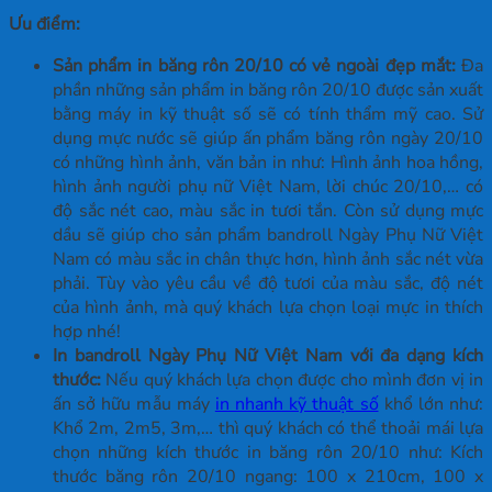
Ưu điểm:
Sản phẩm in băng rôn 20/10 có vẻ ngoài đẹp mắt:
Đa
phần những sản phẩm in băng rôn 20/10 được sản xuất
bằng máy in kỹ thuật số sẽ có tính thẩm mỹ cao. Sử
dụng mực nước sẽ giúp ấn phẩm băng rôn ngày 20/10
có những hình ảnh, văn bản in như: Hình ảnh hoa hồng,
hình ảnh người phụ nữ Việt Nam, lời chúc 20/10,… có
độ sắc nét cao, màu sắc in tươi tắn. Còn sử dụng mực
dầu sẽ giúp cho sản phẩm bandroll Ngày Phụ Nữ Việt
Nam có màu sắc in chân thực hơn, hình ảnh sắc nét vừa
phải. Tùy vào yêu cầu về độ tươi của màu sắc, độ nét
của hình ảnh, mà quý khách lựa chọn loại mực in thích
hợp nhé!
In bandroll Ngày Phụ Nữ Việt Nam với đa dạng kích
thước:
Nếu quý khách lựa chọn được cho mình đơn vị in
ấn sở hữu mẫu máy
in nhanh kỹ thuật số
khổ lớn như:
Khổ 2m, 2m5, 3m,… thì quý khách có thể thoải mái lựa
chọn những kích thước in băng rôn 20/10 như: Kích
thước băng rôn 20/10 ngang: 100 x 210cm, 100 x