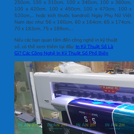
250cm, 100 x 310cm, 100 x 340cm, 100 x 360cm,
100 x 420cm, 100 x 450cm, 100 x 470cm, 100 x
520cm,… hoặc kích thước bandroll Ngày Phụ Nữ Việt
Nam dọc như: 56 x 160cm, 60 x 164cm, 65 x 174cm,
70 x 183cm, 75 x 189cm,…
Nếu các bạn quan tâm đến công nghệ in kỹ thuật
số, có thể xem thêm tại đây:
In Kỹ Thuật Số Là
Gì? Các Công Nghệ In Kỹ Thuật Số Phổ Biến