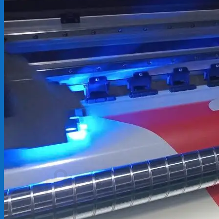
Backdrop
In Tem Nhãn
In Decal
Tin tức
Tin Tức In Kỹ Thuật Số
Tin Tức In UV
Tin tức công ty
Tuyển dụng
Câu hỏi thường gặp
Liên hệ
Tìm
kiếm:
Giỏ hàng /
0
₫