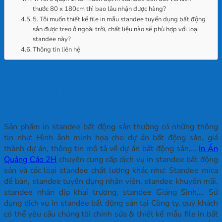
thước 80 x 180cm thì bao lâu nhận được hàng?
5. Tôi muốn thiết kế file in mẫu standee tuyển dụng bất động
sản được treo ở ngoài trời, chất liệu nào sẽ phù hợp với loại
standee này?
Thông tin liên hệ
In Ấn Quảng Cáo 2H – Công ty chuyên
in standee bất động sản uy tín, đáng tin
cậy
Sản phẩm in standee bất động sản thường có những thông
tin như: Hình ảnh minh họa cho dự án bất động sản, giá
thành dự án, thông tin mô tả về dự án bất động sản,…
In Ấn
Quảng Cáo 2H
chuyên cung cấp dịch vụ in standee bất động
sản và các loại standee chất lượng khác như: Standee mica
để bàn, standee tuyển dụng nhân viên, standee khuyến mãi,
standee nhân dịp khai trương, standee Giáng Sinh,… Sử
dụng dịch vụ in standee bất động sản tại Công ty, quý khách
có thể yêu cầu chúng tôi chỉnh sửa & thiết kế mẫu file in bất