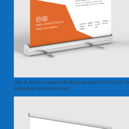
Mẫu 4: Bản in standee bất động sản được thiết kế với tô
dự án được thể hiện chi tiết