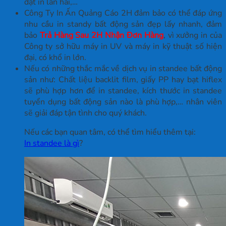
đặt in lần hai,…
Công Ty In Ấn Quảng Cáo 2H đảm bảo có thể đáp ứng
nhu cầu in standy bất động sản đẹp lấy nhanh, đảm
bảo
Trả Hàng Sau 2H Nhận Đơn Hàng
, vì xưởng in của
Công ty sở hữu máy in UV và máy in kỹ thuật số hiện
đại, có khổ in lớn.
Nếu có những thắc mắc về dịch vụ in standee bất động
sản như: Chất liệu backlit film, giấy PP hay bạt hiflex
sẽ phù hợp hơn để in standee, kích thước in standee
tuyển dụng bất động sản nào là phù hợp,… nhân viên
sẽ giải đáp tận tình cho quý khách.
Nếu các bạn quan tâm, có thể tìm hiểu thêm tại:
In standee là gì
?