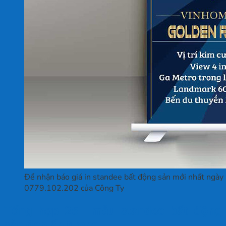
Để nhận báo giá in standee bất động sản mới nhất ngày 
0779.102.202 của Công Ty
Tổng hợp 25+ mẫu standee bất động
sản đẹp ấn tượng