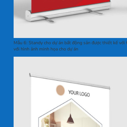
Mẫu 6: Standy cho dự án bất động sản được thiết kế với 
với hình ảnh minh họa cho dự án