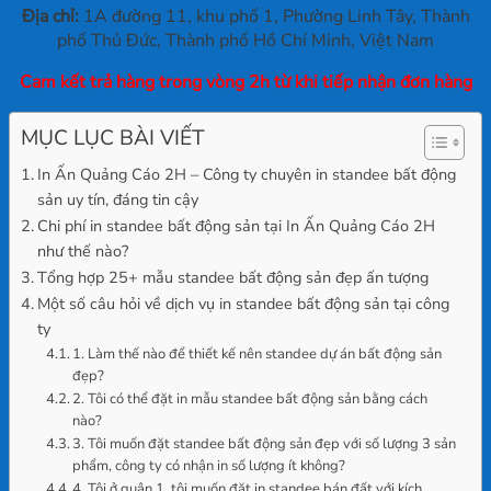
Địa chỉ:
1A đường 11, khu phố 1, Phường Linh Tây, Thành
phố Thủ Đức, Thành phố Hồ Chí Minh, Việt Nam
Cam kết trả hàng trong vòng 2h từ khi tiếp nhận đơn hàng
MỤC LỤC BÀI VIẾT
In Ấn Quảng Cáo 2H – Công ty chuyên in standee bất động
sản uy tín, đáng tin cậy
Chi phí in standee bất động sản tại In Ấn Quảng Cáo 2H
như thế nào?
Tổng hợp 25+ mẫu standee bất động sản đẹp ấn tượng
Một số câu hỏi về dịch vụ in standee bất động sản tại công
ty
1. Làm thế nào để thiết kế nên standee dự án bất động sản
đẹp?
2. Tôi có thể đặt in mẫu standee bất động sản bằng cách
nào?
3. Tôi muốn đặt standee bất động sản đẹp với số lượng 3 sản
phẩm, công ty có nhận in số lượng ít không?
4. Tôi ở quận 1, tôi muốn đặt in standee bán đất với kích