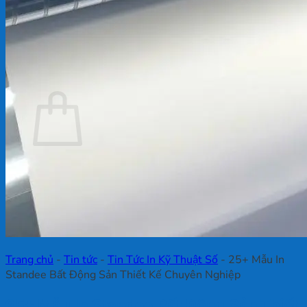
Chưa có sản phẩm trong giỏ hàng.
Quay trở lại cửa hàng
Giỏ hàng
Chưa có sản phẩm trong giỏ hàng.
Quay trở lại cửa hàng
Trang chủ
-
Tin tức
-
Tin Tức In Kỹ Thuật Số
-
25+ Mẫu In
Standee Bất Động Sản Thiết Kế Chuyên Nghiệp
25+ Mẫu In Standee Bất Động Sản Thiết