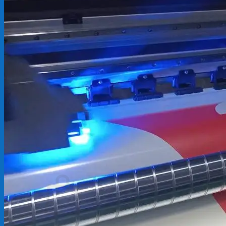
Backdrop
In Tem Nhãn
In Decal
Tin tức
Tin Tức In Kỹ Thuật Số
Tin Tức In UV
Tin tức công ty
Tuyển dụng
Câu hỏi thường gặp
Liên hệ
Tìm
kiếm:
Giỏ hàng /
0
₫