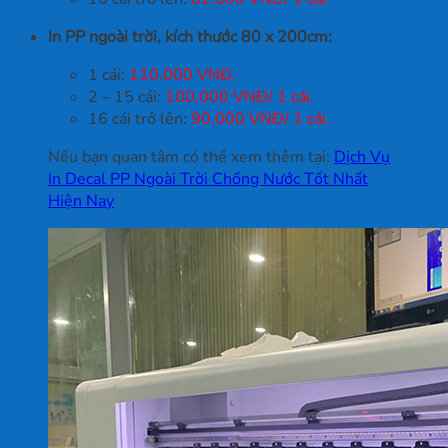
In PP ngoài trời, kích thước 80 x 200cm:
1 cái:
110.000 VNĐ.
2 – 15 cái:
100.000 VNĐ/ 1 cái.
16 cái trở lên:
90.000 VNĐ/ 1 cái.
Nếu bạn quan tâm có thể xem thêm tại:
Dịch Vụ
In Decal PP Ngoài Trời Chống Nước Tốt Nhất
Hiện Nay