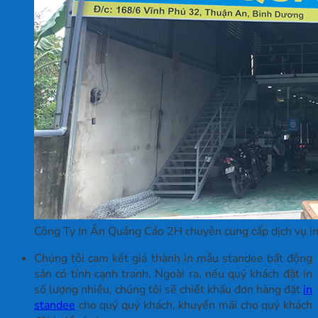
Công Ty In Ấn Quảng Cáo 2H chuyên cung cấp dịch vụ in 
Chúng tôi cam kết giá thành in mẫu standee bất động
sản có tính cạnh tranh. Ngoài ra, nếu quý khách đặt in
số lượng nhiều, chúng tôi sẽ chiết khấu đơn hàng đặt
in
standee
cho quý quý khách, khuyến mãi cho quý khách