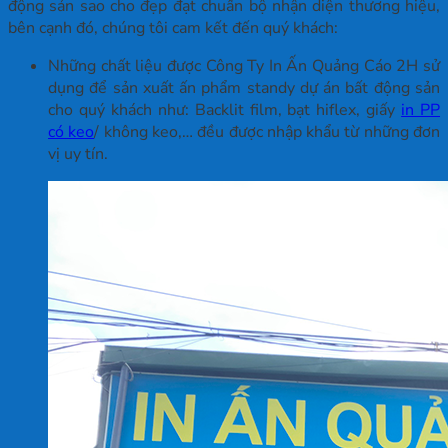
động sản sao cho đẹp đạt chuẩn bộ nhận diện thương hiệu,
bên cạnh đó, chúng tôi cam kết đến quý khách:
Những chất liệu được Công Ty In Ấn Quảng Cáo 2H sử
dụng để sản xuất ấn phẩm standy dự án bất động sản
cho quý khách như: Backlit film, bạt hiflex, giấy
in PP
có keo
/ không keo,… đều được nhập khẩu từ những đơn
vị uy tín.