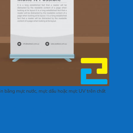
in bằng mực nước, mực dầu hoặc mực UV trên chất
ại In Ấn Quảng Cáo 2H