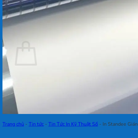
Chưa có sản phẩm trong giỏ hàng.
Quay trở lại cửa hàng
Giỏ hàng
Chưa có sản phẩm trong giỏ hàng.
Quay trở lại cửa hàng
Trang chủ
-
Tin tức
-
Tin Tức In Kỹ Thuật Số
-
In Standee Giá
In Standee Giáng Sinh Chuyên Nghiệp Gi