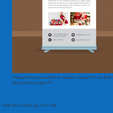
Thông thường sản phẩm in standee Giáng Sinh sẽ được 
liệu bạt hiflex, giấy PP
Bảng giá dịch vụ in standee Giáng Sinh t
Dưới đây là bảng giá in chi tiết: