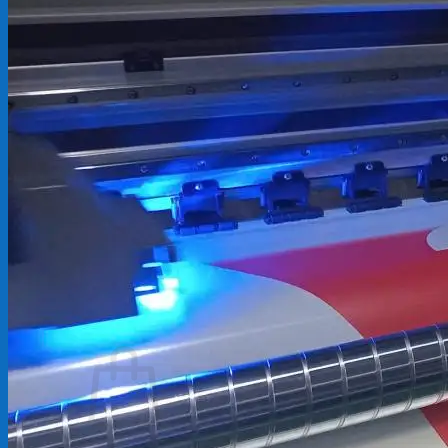
Backdrop
In Tem Nhãn
In Decal
Tin tức
Tin Tức In Kỹ Thuật Số
Tin Tức In UV
Tin tức công ty
Tuyển dụng
Câu hỏi thường gặp
Liên hệ
Tìm
kiếm:
Giỏ hàng /
0
₫