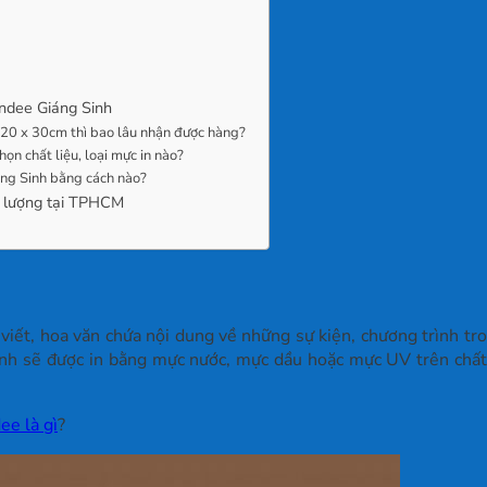
andee Giáng Sinh
ớc 20 x 30cm thì bao lâu nhận được hàng?
họn chất liệu, loại mực in nào?
iáng Sinh bằng cách nào?
ất lượng tại TPHCM
 viết, hoa văn chứa nội dung về những sự kiện, chương trình tr
h sẽ được in bằng mực nước, mực dầu hoặc mực UV trên chất l
ee là gì
?