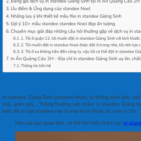
Bảng giá dịch vụ in standee Giáng Sinh tại In Ấn Quảng Cáo 2H
Ưu điểm & Ứng dụng của standee Noel
Những lưu ý khi thiết kế mẫu file in standee Giáng Sinh
Gợi ý 10+ mẫu standee standee Noel đẹp ấn tượng
Chuyên mục giải đáp những câu hỏi thường gặp về dịch vụ in st
1. Tôi ở quận 12, tôi muốn đặt in standee Giáng Sinh với kích thư
2. Tôi muốn đặt in standee Noel được đặt ở trong nhà, tôi nên lựa c
3. Tôi ở xa không tiện đến công ty, vậy tôi có thể đặt in standee G
In Ấn Quảng Cáo 2H – Địa chỉ in standee Giáng Sinh uy tín, ch
Thông tin liên hệ
In standee Giáng Sinh là gì?
In standee Giáng Sinh (standee Noel) là những hình ảnh, chữ
mãi, giảm giá,… Thông thường sản phẩm in standee Giáng Sin
biến để in loại standee này là máy in kỹ thuật số, máy in UV.
Nếu các bạn quan tâm, có thể tìm hiểu thêm tại:
In stand